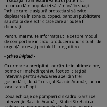
În situația manifestării vântului puternic,
recomandăm populației să rămână în spații
închise care le asigură protecția și să evite
deplasarea în zone cu copaci, panouri publicitare
sau stâlpi de electricitate care ar putea fi
doborâți.
Pentru mai multe informații utile despre modul
de comportare în cazul producerii unor situații de
urgență accesați portalul fiipregatit.ro.
- Știrea inițială -
Ca urmare a precipitațiilor căzute în ultimele ore,
pompierii mehedințeni au fost solicitați să
intervină pentru evacuarea apei din trei
gospodării, două în orașul Baia de Aramă și una în
localitatea Plopi.
Două echipaje de pompieri din cadrul Gărzii de
Intervenție Baia de Aramă și Stației Strehaia au
acționat cu motopompele din dotare, pentru