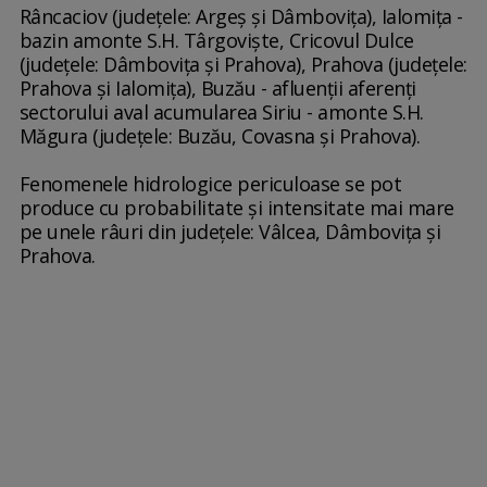
Râncaciov (judeţele: Argeş şi Dâmboviţa), Ialomiţa -
bazin amonte S.H. Târgovişte, Cricovul Dulce
(judeţele: Dâmboviţa şi Prahova), Prahova (judeţele:
Prahova şi Ialomiţa), Buzău - afluenţii aferenţi
sectorului aval acumularea Siriu - amonte S.H.
Măgura (judeţele: Buzău, Covasna şi Prahova).
Fenomenele hidrologice periculoase se pot
produce cu probabilitate şi intensitate mai mare
pe unele râuri din judeţele: Vâlcea, Dâmboviţa şi
Prahova.