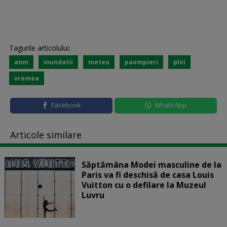
Tagurile articolului:
anm
inundatii
meteo
paompieri
ploi
vremea
Facebook
WhatsApp
Articole similare
Săptămâna Modei masculine de la
Paris va fi deschisă de casa Louis
Vuitton cu o defilare la Muzeul
Luvru