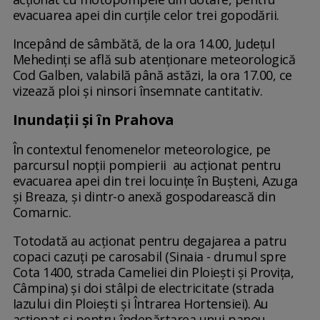
evacuarea apei din curțile celor trei gopodării.
Incepând de sâmbătă, de la ora 14.00, Județul
Mehedinți se află sub atenționare meteorologică
Cod Galben, valabilă până astăzi, la ora 17.00, ce
vizează ploi și ninsori însemnate cantitativ.
Inundații și în Prahova
În contextul fenomenelor meteorologice, pe
parcursul nopții pompierii au acționat pentru
evacuarea apei din trei locuințe în Bușteni, Azuga
și Breaza, și dintr-o anexă gospodarească din
Comarnic.
Totodată au acționat pentru degajarea a patru
copaci cazuți pe carosabil (Sinaia - drumul spre
Cota 1400, strada Cameliei din Ploiești și Provița,
Câmpina) și doi stâlpi de electricitate (strada
Iazului din Ploiești și Întrarea Hortensiei). Au
acționat și pentru îndepărtarea unui panou