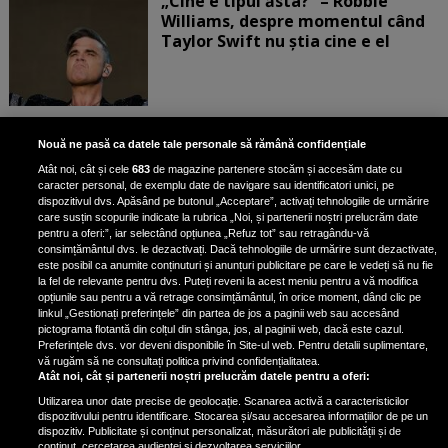
„Cine e tipul ăsta?” – Robbie
Williams, despre momentul când
Taylor Swift nu știa cine e el
Bruce Dickinson, solistul trupei
Nouă ne pasă ca datele tale personale să rămână confidențiale
Iron Maiden, şi-a arătat talentul
Atât noi, cât și cele
683
de magazine partenere stocăm și accesăm date cu
de scrimer la un concurs în Franţa
caracter personal, de exemplu date de navigare sau identificatori unici, pe
dispozitivul dvs. Apăsând pe butonul „Acceptare”, activați tehnologiile de urmărire
care susțin scopurile indicate la rubrica „Noi, și partenerii noștri prelucrăm date
pentru a oferi:”, iar selectând opțiunea „Refuz tot” sau retragându-vă
consimțământul dvs. le dezactivați. Dacă tehnologiile de urmărire sunt dezactivate,
este posibil ca anumite conținuturi și anunțuri publicitare pe care le vedeți să nu fie
Nicki Minaj, acuzată de agresiune
la fel de relevante pentru dvs. Puteți reveni la acest meniu pentru a vă modifica
de fostul manager: Detalii șocante
opțiunile sau pentru a vă retrage consimțământul, în orice moment, dând clic pe
linkul „Gestionați preferințele” din partea de jos a paginii web sau accesând
din proces
pictograma flotantă din colțul din stânga, jos, al paginii web, dacă este cazul.
Nicki Minaj le-a lăudat pe...
Preferințele dvs. vor deveni disponibile în Site-ul web. Pentru detalii suplimentare,
vă rugăm să ne consultați politica privind confidențialitatea.
Atât noi, cât și partenerii noștri prelucrăm datele pentru a oferi:
Utilizarea unor date precise de geolocație. Scanarea activă a caracteristicilor
dispozitivului pentru identificare. Stocarea și/sau accesarea informațiilor de pe un
dispozitiv. Publicitate și conținut personalizat, măsurători ale publicității și de
conținut, cercetarea audienței și dezvoltarea serviciilor.