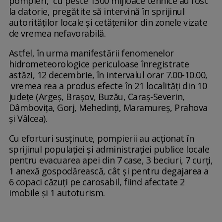
pompieri, cu peste 1300 mijloace tehnice au fost
la datorie, pregătite să intervină în sprijinul
autorităților locale și cetățenilor din zonele vizate
de vremea nefavorabilă.
Astfel, în urma manifestării fenomenelor
hidrometeorologice periculoase înregistrate
astăzi, 12 decembrie, în intervalul orar 7.00-10.00,
vremea rea a produs efecte în 21 localități din 10
județe (Argeș, Brașov, Buzău, Caraș-Severin,
Dâmbovița, Gorj, Mehedinți, Maramureș, Prahova
și Vâlcea).
Cu eforturi susținute, pompierii au acționat în
sprijinul populației și administrației publice locale
pentru evacuarea apei din 7 case, 3 beciuri, 7 curți,
1 anexă gospodărească, cât și pentru degajarea a
6 copaci căzuți pe carosabil, fiind afectate 2
imobile și 1 autoturism.