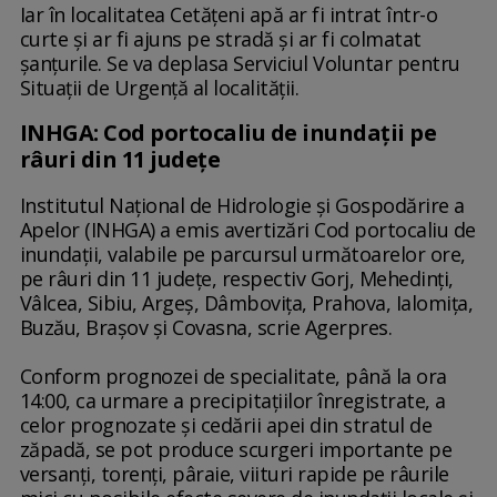
Iar în localitatea Cetățeni apă ar fi intrat într-o
curte și ar fi ajuns pe stradă și ar fi colmatat
șanțurile. Se va deplasa Serviciul Voluntar pentru
Situații de Urgență al localității.
INHGA: Cod portocaliu de inundaţii pe
râuri din 11 judeţe
Institutul Naţional de Hidrologie şi Gospodărire a
Apelor (INHGA) a emis avertizări Cod portocaliu de
inundaţii, valabile pe parcursul următoarelor ore,
pe râuri din 11 judeţe, respectiv Gorj, Mehedinţi,
Vâlcea, Sibiu, Argeş, Dâmboviţa, Prahova, Ialomiţa,
Buzău, Braşov şi Covasna, scrie Agerpres.
Conform prognozei de specialitate, până la ora
14:00, ca urmare a precipitaţiilor înregistrate, a
celor prognozate şi cedării apei din stratul de
zăpadă, se pot produce scurgeri importante pe
versanţi, torenţi, pâraie, viituri rapide pe râurile