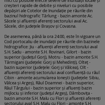
mici cu posibile efecte severe de inundaţii locale şi
creşteri rapide de debite şi niveluri cu posibile
depăşiri ale Cotelor de Inundaţie pe râurile din
bazinul hidrografic Tărlung - bazin amonte Ac.
Săcele şi afluenţii aferenţi sectorului aval Ac.
Săcele, din judeţele Braşov şi Covasna.
De asemenea, până la ora 24:00, este în vigoare un
Cod portocaliu de inundaţii pe râurile din bazinele
hidrografice: Jiu - afluenţii aferenţi sectorului aval
S.H. Sadu - amonte S.H. Rovinari, Gilort - bazin
superior (judeţul Gorj), Motru - bazin amonte S.H.
Târmigani (judeţele: Gorj şi Mehedinţi), Olteţ -
bazin superior (judeţele: Gorj şi Vâlcea), Olt -
afluenţii aferenţi sectorului aval confluenţă cu râul
Cibin - amonte acumularea Ioneşti (judeţele: Sibiu,
Vâlcea şi Argeş), Râul Doamnei - bazin superior,
Râul Târgului - bazin superior şi afluenţi bazin
mijlociu şi inferior (judeţul Argeş), Dâmboviţa -
bazin amonte S.H. Malu cu Flori şi afluenţii aferenţi
sectorului aval S.H. Malu cu Flori - amonte S.H.