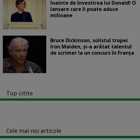
înainte de învestirea lui Donald! O
lansare care îi poate aduce
milioane
Bruce Dickinson, solistul trupei
Iron Maiden, şi-a arătat talentul
de scrimer la un concurs în Franţa
Top citite
Cele mai noi articole