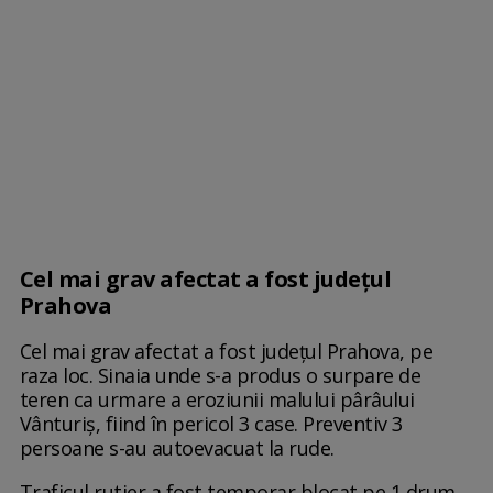
Cel mai grav afectat a fost județul
Prahova
Cel mai grav afectat a fost județul Prahova, pe
raza loc. Sinaia unde s-a produs o surpare de
teren ca urmare a eroziunii malului pârâului
Vânturiș, fiind în pericol 3 case. Preventiv 3
persoane s-au autoevacuat la rude.
Traficul rutier a fost temporar blocat pe 1 drum