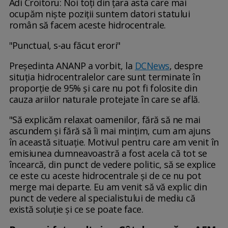
Adi Croitoru: Noi toţi din ţara asta care mai
ocupăm nişte poziţii suntem datori statului
român să facem aceste hidrocentrale.
"Punctual, s-au făcut erori"
Președinta ANANP a vorbit, la
DCNews
, despre
situția hidrocentralelor care sunt terminate în
proporție de 95% și care nu pot fi folosite din
cauza ariilor naturale protejate în care se află.
"Să explicăm relaxat oamenilor, fără să ne mai
ascundem şi fără să îi mai minţim, cum am ajuns
în această situaţie. Motivul pentru care am venit în
emisiunea dumneavoastră a fost acela că tot se
încearcă, din punct de vedere politic, să se explice
ce este cu aceste hidrocentrale şi de ce nu pot
merge mai departe. Eu am venit să vă explic din
punct de vedere al specialistului de mediu că
există soluţie şi ce se poate face.