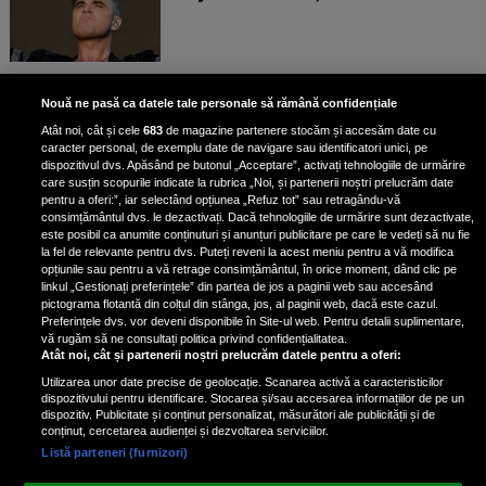
Bruce Dickinson, solistul trupei
Nouă ne pasă ca datele tale personale să rămână confidențiale
Iron Maiden, şi-a arătat talentul
Atât noi, cât și cele
683
de magazine partenere stocăm și accesăm date cu
de scrimer la un concurs în Franţa
caracter personal, de exemplu date de navigare sau identificatori unici, pe
dispozitivul dvs. Apăsând pe butonul „Acceptare”, activați tehnologiile de urmărire
care susțin scopurile indicate la rubrica „Noi, și partenerii noștri prelucrăm date
pentru a oferi:”, iar selectând opțiunea „Refuz tot” sau retragându-vă
consimțământul dvs. le dezactivați. Dacă tehnologiile de urmărire sunt dezactivate,
este posibil ca anumite conținuturi și anunțuri publicitare pe care le vedeți să nu fie
Nicki Minaj, acuzată de agresiune
la fel de relevante pentru dvs. Puteți reveni la acest meniu pentru a vă modifica
de fostul manager: Detalii șocante
opțiunile sau pentru a vă retrage consimțământul, în orice moment, dând clic pe
linkul „Gestionați preferințele” din partea de jos a paginii web sau accesând
din proces
pictograma flotantă din colțul din stânga, jos, al paginii web, dacă este cazul.
Nicki Minaj le-a lăudat pe...
Preferințele dvs. vor deveni disponibile în Site-ul web. Pentru detalii suplimentare,
vă rugăm să ne consultați politica privind confidențialitatea.
Atât noi, cât și partenerii noștri prelucrăm datele pentru a oferi:
Utilizarea unor date precise de geolocație. Scanarea activă a caracteristicilor
dispozitivului pentru identificare. Stocarea și/sau accesarea informațiilor de pe un
dispozitiv. Publicitate și conținut personalizat, măsurători ale publicității și de
conținut, cercetarea audienței și dezvoltarea serviciilor.
Listă parteneri (furnizori)