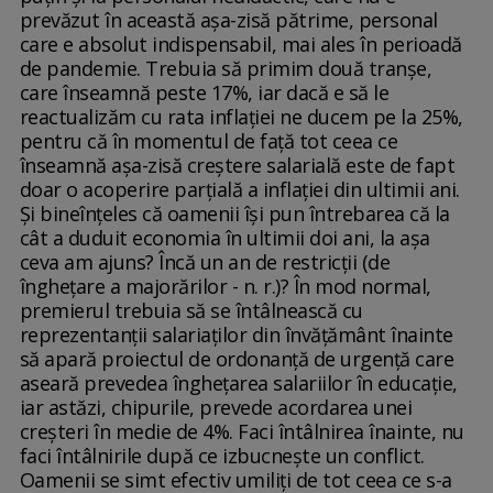
prevăzut în această aşa-zisă pătrime, personal
care e absolut indispensabil, mai ales în perioadă
de pandemie. Trebuia să primim două tranşe,
care înseamnă peste 17%, iar dacă e să le
reactualizăm cu rata inflaţiei ne ducem pe la 25%,
pentru că în momentul de faţă tot ceea ce
înseamnă aşa-zisă creştere salarială este de fapt
doar o acoperire parţială a inflaţiei din ultimii ani.
Şi bineînţeles că oamenii îşi pun întrebarea că la
cât a duduit economia în ultimii doi ani, la aşa
ceva am ajuns? Încă un an de restricţii (de
îngheţare a majorărilor - n. r.)? În mod normal,
premierul trebuia să se întâlnească cu
reprezentanţii salariaţilor din învăţământ înainte
să apară proiectul de ordonanţă de urgenţă care
aseară prevedea îngheţarea salariilor în educaţie,
iar astăzi, chipurile, prevede acordarea unei
creşteri în medie de 4%. Faci întâlnirea înainte, nu
faci întâlnirile după ce izbucneşte un conflict.
Oamenii se simt efectiv umiliţi de tot ceea ce s-a