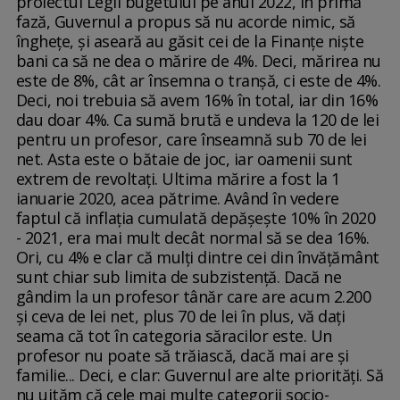
proiectul Legii bugetului pe anul 2022, în primă
fază, Guvernul a propus să nu acorde nimic, să
îngheţe, şi aseară au găsit cei de la Finanţe nişte
bani ca să ne dea o mărire de 4%. Deci, mărirea nu
este de 8%, cât ar însemna o tranşă, ci este de 4%.
Deci, noi trebuia să avem 16% în total, iar din 16%
dau doar 4%. Ca sumă brută e undeva la 120 de lei
pentru un profesor, care înseamnă sub 70 de lei
net. Asta este o bătaie de joc, iar oamenii sunt
extrem de revoltaţi. Ultima mărire a fost la 1
ianuarie 2020, acea pătrime. Având în vedere
faptul că inflaţia cumulată depăşeşte 10% în 2020
- 2021, era mai mult decât normal să se dea 16%.
Ori, cu 4% e clar că mulţi dintre cei din învăţământ
sunt chiar sub limita de subzistenţă. Dacă ne
gândim la un profesor tânăr care are acum 2.200
şi ceva de lei net, plus 70 de lei în plus, vă daţi
seama că tot în categoria săracilor este. Un
profesor nu poate să trăiască, dacă mai are şi
familie... Deci, e clar: Guvernul are alte priorităţi. Să
nu uităm că cele mai multe categorii socio-