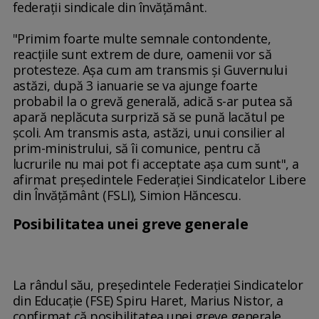
federaţii sindicale din învăţământ.
"Primim foarte multe semnale contondente,
reacţiile sunt extrem de dure, oamenii vor să
protesteze. Aşa cum am transmis şi Guvernului
astăzi, după 3 ianuarie se va ajunge foarte
probabil la o grevă generală, adică s-ar putea să
apară neplăcuta surpriză să se pună lacătul pe
şcoli. Am transmis asta, astăzi, unui consilier al
prim-ministrului, să îi comunice, pentru că
lucrurile nu mai pot fi acceptate aşa cum sunt", a
afirmat preşedintele Federaţiei Sindicatelor Libere
din Învăţământ (FSLI), Simion Hăncescu.
Posibilitatea unei greve generale
La rândul său, preşedintele Federaţiei Sindicatelor
din Educaţie (FSE) Spiru Haret, Marius Nistor, a
confirmat că posibilitatea unei greve generale