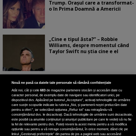
Trump. Orașul care a transformat-
o în Prima Doamnă a Americii
„Cine e tipul ăsta?” – Robbie
Williams, despre momentul când
Taylor Swift nu știa cine e el
Bruce Dickinson, solistul trupei
Nouă ne pasă ca datele tale personale să rămână confidențiale
Iron Maiden, şi-a arătat talentul
Atât noi, cât și cele
683
de magazine partenere stocăm și accesăm date cu
de scrimer la un concurs în Franţa
caracter personal, de exemplu date de navigare sau identificatori unici, pe
dispozitivul dvs. Apăsând pe butonul „Acceptare”, activați tehnologiile de urmărire
care susțin scopurile indicate la rubrica „Noi, și partenerii noștri prelucrăm date
pentru a oferi:”, iar selectând opțiunea „Refuz tot” sau retragându-vă
consimțământul dvs. le dezactivați. Dacă tehnologiile de urmărire sunt dezactivate,
este posibil ca anumite conținuturi și anunțuri publicitare pe care le vedeți să nu fie
Nicki Minaj, acuzată de agresiune
la fel de relevante pentru dvs. Puteți reveni la acest meniu pentru a vă modifica
de fostul manager: Detalii șocante
opțiunile sau pentru a vă retrage consimțământul, în orice moment, dând clic pe
linkul „Gestionați preferințele” din partea de jos a paginii web sau accesând