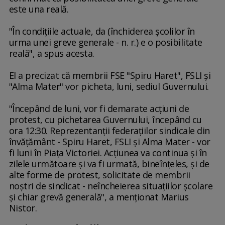
este una reală.
"În condiţiile actuale, da (închiderea şcolilor în
urma unei greve generale - n. r.) e o posibilitate
reală", a spus acesta.
El a precizat că membrii FSE "Spiru Haret", FSLI şi
"Alma Mater" vor picheta, luni, sediul Guvernului.
"Începând de luni, vor fi demarate acţiuni de
protest, cu pichetarea Guvernului, începând cu
ora 12:30. Reprezentanţii federaţiilor sindicale din
învăţământ - Spiru Haret, FSLI şi Alma Mater - vor
fi luni în Piaţa Victoriei. Acţiunea va continua şi în
zilele următoare şi va fi urmată, bineînţeles, şi de
alte forme de protest, solicitate de membrii
noştri de sindicat - neîncheierea situaţiilor şcolare
şi chiar grevă generală", a menţionat Marius
Nistor.