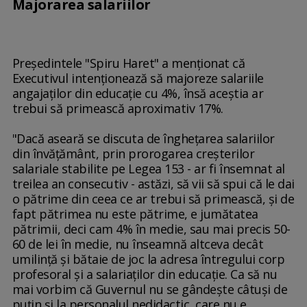
Majorarea salariilor
Preşedintele "Spiru Haret" a menţionat că
Executivul intenţionează să majoreze salariile
angajaţilor din educaţie cu 4%, însă aceştia ar
trebui să primească aproximativ 17%.
"Dacă aseară se discuta de îngheţarea salariilor
din învăţământ, prin prorogarea creşterilor
salariale stabilite pe Legea 153 - ar fi însemnat al
treilea an consecutiv - astăzi, să vii să spui că le dai
o pătrime din ceea ce ar trebui să primească, şi de
fapt pătrimea nu este pătrime, e jumătatea
pătrimii, deci cam 4% în medie, sau mai precis 50-
60 de lei în medie, nu înseamnă altceva decât
umilinţă şi bătaie de joc la adresa întregului corp
profesoral şi a salariaţilor din educaţie. Ca să nu
mai vorbim că Guvernul nu se gândeşte câtuşi de
puţin şi la personalul nedidactic, care nu e