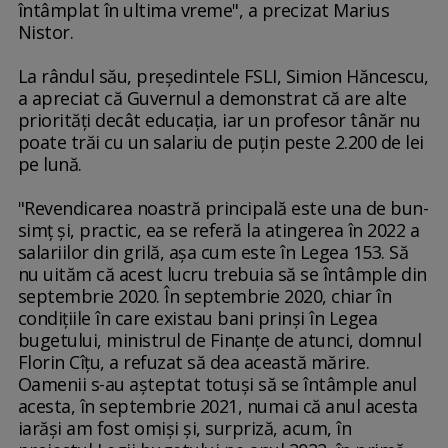
întâmplat în ultima vreme", a precizat Marius
Nistor.
La rândul său, preşedintele FSLI, Simion Hăncescu,
a apreciat că Guvernul a demonstrat că are alte
priorităţi decât educaţia, iar un profesor tânăr nu
poate trăi cu un salariu de puţin peste 2.200 de lei
pe lună.
"Revendicarea noastră principală este una de bun-
simţ şi, practic, ea se referă la atingerea în 2022 a
salariilor din grilă, aşa cum este în Legea 153. Să
nu uităm că acest lucru trebuia să se întâmple din
septembrie 2020. În septembrie 2020, chiar în
condiţiile în care existau bani prinşi în Legea
bugetului, ministrul de Finanţe de atunci, domnul
Florin Cîţu, a refuzat să dea această mărire.
Oamenii s-au aşteptat totuşi să se întâmple anul
acesta, în septembrie 2021, numai că anul acesta
iarăşi am fost omişi şi, surpriză, acum, în