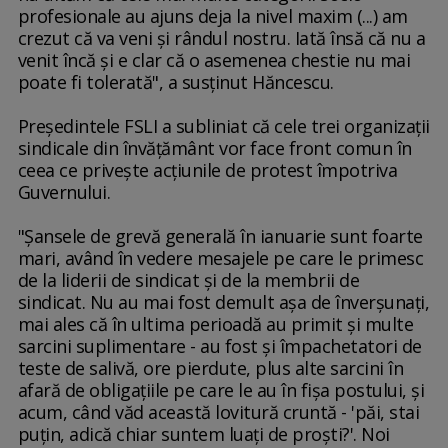
profesionale au ajuns deja la nivel maxim (...) am
crezut că va veni şi rândul nostru. Iată însă că nu a
venit încă şi e clar că o asemenea chestie nu mai
poate fi tolerată", a susţinut Hăncescu.
Preşedintele FSLI a subliniat că cele trei organizaţii
sindicale din învăţământ vor face front comun în
ceea ce priveşte acţiunile de protest împotriva
Guvernului.
"Şansele de grevă generală în ianuarie sunt foarte
mari, având în vedere mesajele pe care le primesc
de la liderii de sindicat şi de la membrii de
sindicat. Nu au mai fost demult aşa de înverşunaţi,
mai ales că în ultima perioadă au primit şi multe
sarcini suplimentare - au fost şi împachetatori de
teste de salivă, ore pierdute, plus alte sarcini în
afară de obligaţiile pe care le au în fişa postului, şi
acum, când văd această lovitură cruntă - 'păi, stai
puţin, adică chiar suntem luaţi de proşti?'. Noi