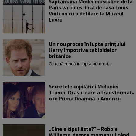
Săptămâna Modei masculine de la
Paris va fi deschisă de casa Louis
Vuitton cu o defilare la Muzeul
Luvru
Un nou proces în lupta prinţului
Harry împotriva tabloidelor
britanice
O nouă rundă în lupta prinţului...
Secretele copilăriei Melaniei
Trump. Orașul care a transformat-
o în Prima Doamnă a Americii
„Cine e tipul ăsta?” – Robbie
Williams, despre momentul când