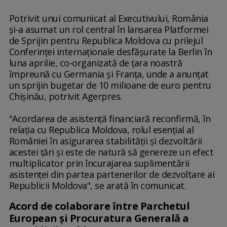
Potrivit unui comunicat al Executivului, România
şi-a asumat un rol central în lansarea Platformei
de Sprijin pentru Republica Moldova cu prilejul
Conferinţei internaţionale desfăşurate la Berlin în
luna aprilie, co-organizată de ţara noastră
împreună cu Germania şi Franţa, unde a anunţat
un sprijin bugetar de 10 milioane de euro pentru
Chişinău, potrivit Agerpres.
"Acordarea de asistenţă financiară reconfirmă, în
relaţia cu Republica Moldova, rolul esenţial al
României în asigurarea stabilităţii şi dezvoltării
acestei ţări şi este de natură să genereze un efect
multiplicator prin încurajarea suplimentării
asistenţei din partea partenerilor de dezvoltare ai
Republicii Moldova", se arată în comunicat.
Acord de colaborare între Parchetul
European şi Procuratura Generală a