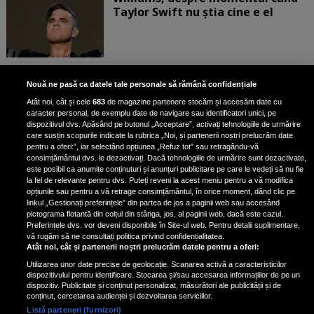
Taylor Swift nu știa cine e el
Bruce Dickinson, solistul trupei
Nouă ne pasă ca datele tale personale să rămână confidențiale
Iron Maiden, şi-a arătat talentul
Atât noi, cât și cele
683
de magazine partenere stocăm și accesăm date cu
de scrimer la un concurs în Franţa
caracter personal, de exemplu date de navigare sau identificatori unici, pe
dispozitivul dvs. Apăsând pe butonul „Acceptare”, activați tehnologiile de urmărire
care susțin scopurile indicate la rubrica „Noi, și partenerii noștri prelucrăm date
pentru a oferi:”, iar selectând opțiunea „Refuz tot” sau retragându-vă
consimțământul dvs. le dezactivați. Dacă tehnologiile de urmărire sunt dezactivate,
este posibil ca anumite conținuturi și anunțuri publicitare pe care le vedeți să nu fie
Nicki Minaj, acuzată de agresiune
la fel de relevante pentru dvs. Puteți reveni la acest meniu pentru a vă modifica
de fostul manager: Detalii șocante
opțiunile sau pentru a vă retrage consimțământul, în orice moment, dând clic pe
linkul „Gestionați preferințele” din partea de jos a paginii web sau accesând
din proces
pictograma flotantă din colțul din stânga, jos, al paginii web, dacă este cazul.
Nicki Minaj le-a lăudat pe...
Preferințele dvs. vor deveni disponibile în Site-ul web. Pentru detalii suplimentare,
vă rugăm să ne consultați politica privind confidențialitatea.
Atât noi, cât și partenerii noștri prelucrăm datele pentru a oferi:
Utilizarea unor date precise de geolocație. Scanarea activă a caracteristicilor
dispozitivului pentru identificare. Stocarea și/sau accesarea informațiilor de pe un
dispozitiv. Publicitate și conținut personalizat, măsurători ale publicității și de
conținut, cercetarea audienței și dezvoltarea serviciilor.
Listă parteneri (furnizori)