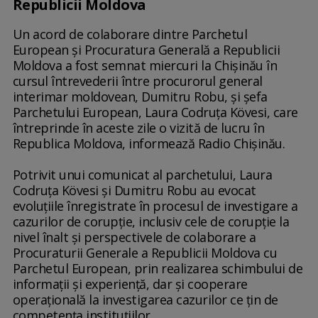
Republicii Moldova
Un acord de colaborare dintre Parchetul
European şi Procuratura Generală a Republicii
Moldova a fost semnat miercuri la Chişinău în
cursul întrevederii între procurorul general
interimar moldovean, Dumitru Robu, şi şefa
Parchetului European, Laura Codruţa Kövesi, care
întreprinde în aceste zile o vizită de lucru în
Republica Moldova, informează Radio Chişinău.
Potrivit unui comunicat al parchetului, Laura
Codruţa Kövesi şi Dumitru Robu au evocat
evoluţiile înregistrate în procesul de investigare a
cazurilor de corupţie, inclusiv cele de corupţie la
nivel înalt şi perspectivele de colaborare a
Procuraturii Generale a Republicii Moldova cu
Parchetul European, prin realizarea schimbului de
informaţii şi experienţă, dar şi cooperare
operaţională la investigarea cazurilor ce ţin de
competenţa instituţiilor.