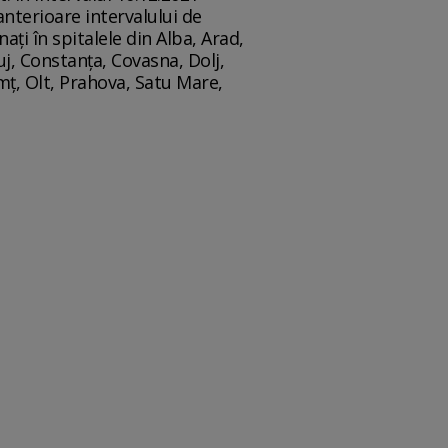
anterioare intervalului de
nați în spitalele din Alba, Arad,
uj, Constanța, Covasna, Dolj,
amț, Olt, Prahova, Satu Mare,