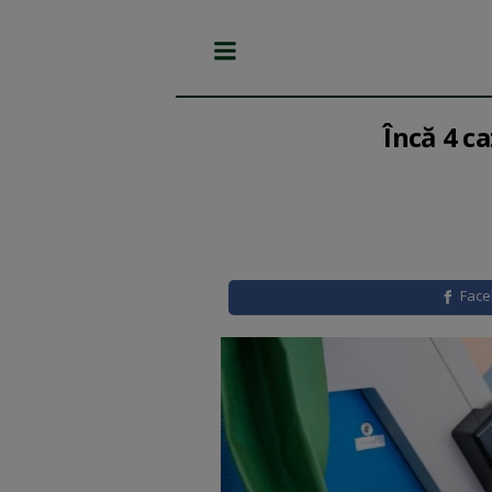
Încă 4 c
Fac