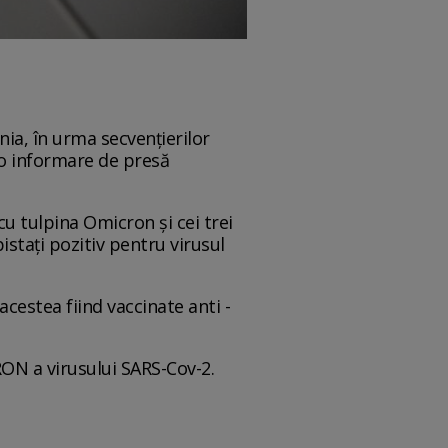
ia, în urma secvențierilor
-o informare de presă
cu tulpina Omicron și cei trei
pistați pozitiv pentru virusul
acestea fiind vaccinate anti -
RON a virusului SARS-Cov-2.