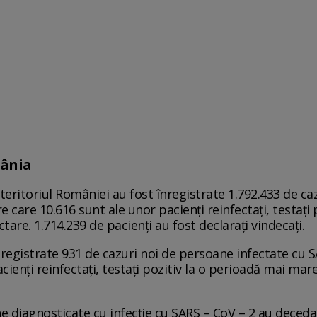
mânia
teritoriul României au fost înregistrate 1.792.433 de ca
e care 10.616 sunt ale unor pacienți reinfectați, testați
tare. 1.714.239 de pacienți au fost declarați vindecați.
înregistrate 931 de cazuri noi de persoane infectate cu S
cienți reinfectați, testați pozitiv la o perioadă mai ma
e diagnosticate cu infecție cu SARS – CoV – 2 au decedat.