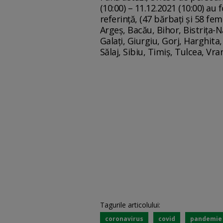
(10:00) – 11.12.2021 (10:00) au
referință, (47 bărbați și 58 fem
Argeș, Bacău, Bihor, Bistrița-N
Galați, Giurgiu, Gorj, Harghita
Sălaj, Sibiu, Timiș, Tulcea, Vr
Tagurile articolului:
coronavirus
covid
pandemie