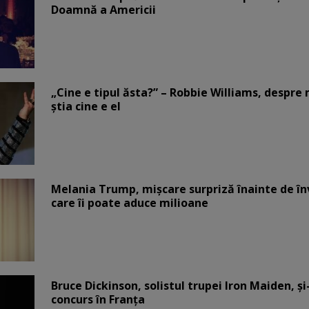
Doamnă a Americii
„Cine e tipul ăsta?” – Robbie Williams, despr
știa cine e el
Melania Trump, mișcare surpriză înainte de înv
care îi poate aduce milioane
Bruce Dickinson, solistul trupei Iron Maiden, şi
concurs în Franţa