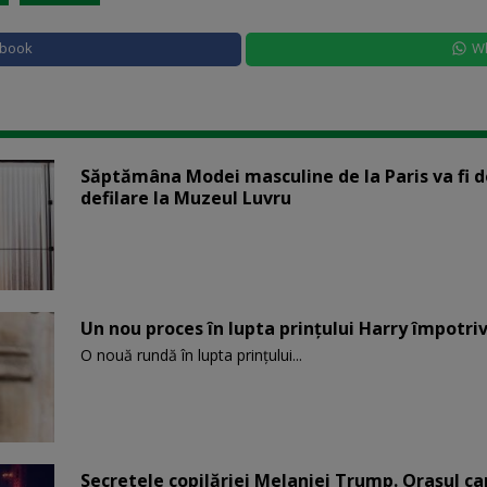
ebook
W
Săptămâna Modei masculine de la Paris va fi d
defilare la Muzeul Luvru
Un nou proces în lupta prinţului Harry împotriv
O nouă rundă în lupta prinţului...
Secretele copilăriei Melaniei Trump. Orașul c