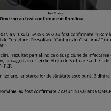
Foto: Pixabay
ta Omicron au fost confirmate în România.
RON a virusului SARS-CoV-2 au fost confirmate în Român
al de Cercetare -Dezvoltare "Cantacuzino", se arată într
ții.
cărui rezultat parțial indica o suspiciune de infectarea 
gby, pasageri ai cursei din Africa de Sud, care au fost de
T- PCR.
n izolare, iar starea lor de sănătate este bună, 3 dintre 
 României au fost confirmate 7 cazuri cu varianta OMIC