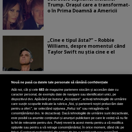
Trump. Orașul care a transformat-
o în Prima Doamnă a Americii
„Cine e tipul ăsta?” – Robbie
Williams, despre momentul când
Taylor Swift nu știa cine e el
Bruce Dickinson, solistul trupei
Nouă ne pasă ca datele tale personale să rămână confidențiale
Iron Maiden, şi-a arătat talentul
Atât noi, cât și cele
683
de magazine partenere stocăm și accesăm date cu
de scrimer la un concurs în Franţa
caracter personal, de exemplu date de navigare sau identificatori unici, pe
dispozitivul dvs. Apăsând pe butonul „Acceptare”, activați tehnologiile de urmărire
care susțin scopurile indicate la rubrica „Noi, și partenerii noștri prelucrăm date
pentru a oferi:”, iar selectând opțiunea „Refuz tot” sau retragându-vă
consimțământul dvs. le dezactivați. Dacă tehnologiile de urmărire sunt dezactivate,
este posibil ca anumite conținuturi și anunțuri publicitare pe care le vedeți să nu fie
Nicki Minaj, acuzată de agresiune
la fel de relevante pentru dvs. Puteți reveni la acest meniu pentru a vă modifica
de fostul manager: Detalii șocante
opțiunile sau pentru a vă retrage consimțământul, în orice moment, dând clic pe