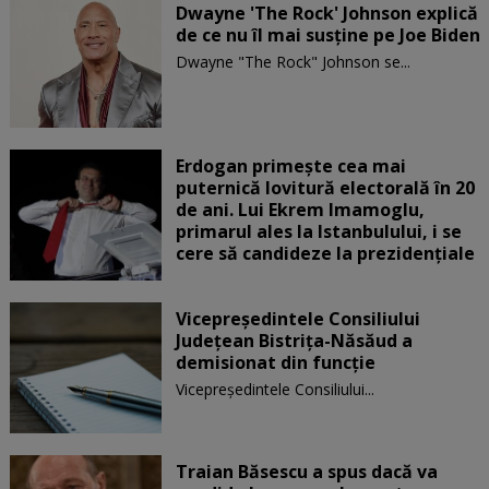
Dwayne 'The Rock' Johnson explică
de ce nu îl mai susține pe Joe Biden
Dwayne "The Rock" Johnson se...
Erdogan primește cea mai
puternică lovitură electorală în 20
de ani. Lui Ekrem Imamoglu,
primarul ales la Istanbulului, i se
cere să candideze la prezidențiale
Vicepreşedintele Consiliului
Judeţean Bistriţa-Năsăud a
demisionat din funcție
Vicepreşedintele Consiliului...
Traian Băsescu a spus dacă va