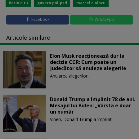
florin citu
guvern pnl-psd
marcel ciolacu
Facebook
WhatsApp
Articole similare
Elon Musk reacționează dur la
decizia CCR: Cum poate un
judecător să anuleze alegerile
Anularea alegerilor...
Donald Trump a împlinit 78 de ani.
Mesajul lui Biden: „Vârsta e doar
un număr
Vineri, Donald Trump a împlinit...