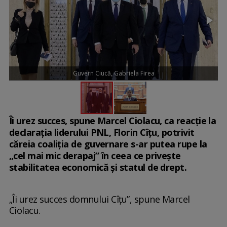
Guvern Ciucă, Gabriela Firea
Îi urez succes, spune Marcel Ciolacu, ca reacție la
declarația liderului PNL, Florin Cîțu, potrivit
căreia coaliția de guvernare s-ar putea rupe la
„cel mai mic derapaj” în ceea ce priveşte
stabilitatea economică şi statul de drept.
„Îi urez succes domnului Cîțu”, spune Marcel
Ciolacu.