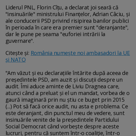
Liderul PNL, Florin Cîţu, a declarat joi seară că
"insinuările" ministrului Finanţelor, Adrian Câciu, şi
ale conducerii PSD privind risipirea banilor publici
în perioada în care era premier sunt "deranjante",
dar le pune pe seama "euforiei intrării la
guvernare".
Citește și:
România numește noi ambasadori la UE
și NATO
"Am văzut şi eu declaraţiile întărite după aceea de
preşedintele PSD, am auzit şi discuţii despre un
audit. Îmi aduce aminte de Liviu Dragnea care,
atunci când a preluat şi el un mandat, vorbea de o
gaură imaginară prin nu ştiu ce buget prin 2015
(...) Pot să facă orice audit, nu asta e problema. Ce
este deranjant, din punctul meu de vedere, sunt
insinuările venite de la preşedintele Partidului
Social Democrat când vorbeşte despre aceste
lucruri, pentru că suntem într-o coaliţie, într-o