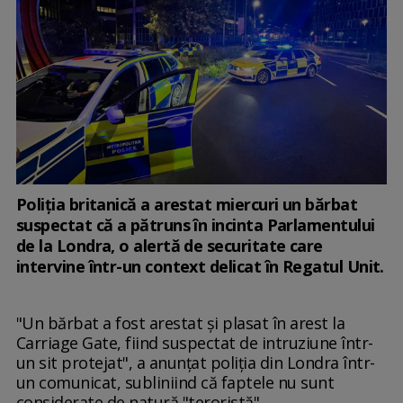
Poliţia britanică a arestat miercuri un bărbat
suspectat că a pătruns în incinta Parlamentului
de la Londra, o alertă de securitate care
intervine într-un context delicat în Regatul Unit.
"Un bărbat a fost arestat şi plasat în arest la
Carriage Gate, fiind suspectat de intruziune într-
un sit protejat", a anunţat poliţia din Londra într-
un comunicat, subliniind că faptele nu sunt
considerate de natură "teroristă".