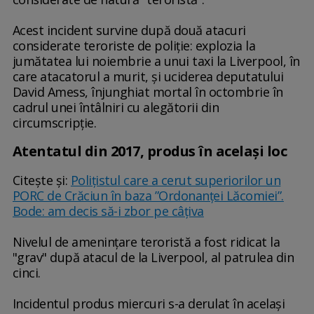
Acest incident survine după două atacuri
considerate teroriste de poliţie: explozia la
jumătatea lui noiembrie a unui taxi la Liverpool, în
care atacatorul a murit, şi uciderea deputatului
David Amess, înjunghiat mortal în octombrie în
cadrul unei întâlniri cu alegătorii din
circumscripţie.
Atentatul din 2017, produs în același loc
Citește și:
Polițistul care a cerut superiorilor un
PORC de Crăciun în baza ”Ordonanței Lăcomiei”.
Bode: am decis să-i zbor pe câțiva
Nivelul de ameninţare teroristă a fost ridicat la
"grav" după atacul de la Liverpool, al patrulea din
cinci.
Incidentul produs miercuri s-a derulat în acelaşi