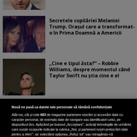
Secretele copilăriei Melaniei
Trump. Orașul care a transformat-
o în Prima Doamnă a Americii
„Cine e tipul ăsta?” – Robbie
Williams, despre momentul când
Taylor Swift nu știa cine e el
Bruce Dickinson, solistul trupei
Nouă ne pasă ca datele tale personale să rămână confidențiale
Iron Maiden, şi-a arătat talentul
Atât noi, cât și cele
683
de magazine partenere stocăm și accesăm date cu
de scrimer la un concurs în Franţa
caracter personal, de exemplu date de navigare sau identificatori unici, pe
dispozitivul dvs. Apăsând pe butonul „Acceptare”, activați tehnologiile de urmărire
care susțin scopurile indicate la rubrica „Noi, și partenerii noștri prelucrăm date
pentru a oferi:”, iar selectând opțiunea „Refuz tot” sau retragându-vă