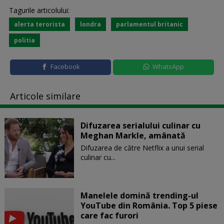
Tagurile articolului:
alerta terorista
londra
parlamentul britanic
politia
Facebook
WhatsApp
Articole similare
Difuzarea serialului culinar cu
Meghan Markle, amânată
Difuzarea de către Netflix a unui serial
culinar cu...
Manelele domină trending-ul
YouTube din România. Top 5 piese
care fac furori