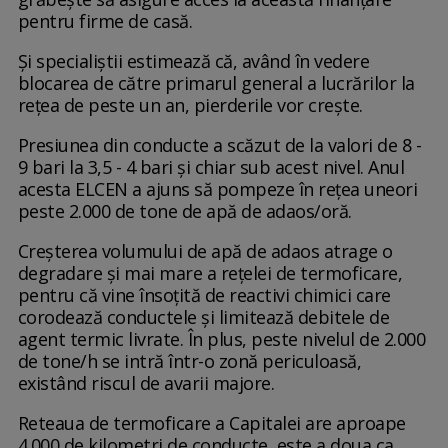
pentru firme de casă.
Și specialiștii estimează că, având în vedere
blocarea de către primarul general a lucrărilor la
rețea de peste un an, pierderile vor crește.
Presiunea din conducte a scăzut de la valori de 8 -
9 bari la 3,5 - 4 bari şi chiar sub acest nivel. Anul
acesta ELCEN a ajuns să pompeze în reţea uneori
peste 2.000 de tone de apă de adaos/oră.
Creşterea volumului de apă de adaos atrage o
degradare şi mai mare a reţelei de termoficare,
pentru că vine însoţită de reactivi chimici care
corodează conductele şi limitează debitele de
agent termic livrate. În plus, peste nivelul de 2.000
de tone/h se intră într-o zonă periculoasă,
existând riscul de avarii majore.
Reteaua de termoficare a Capitalei are aproape
4.000 de kilometri de conducte, este a doua ca