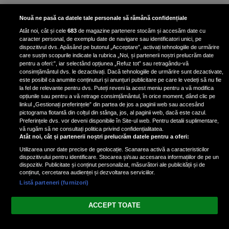
Bruce Dickinson, solistul trupei
Nouă ne pasă ca datele tale personale să rămână confidențiale
Iron Maiden, şi-a arătat talentul
Atât noi, cât și cele
683
de magazine partenere stocăm și accesăm date cu
de scrimer la un concurs în Franţa
caracter personal, de exemplu date de navigare sau identificatori unici, pe
dispozitivul dvs. Apăsând pe butonul „Acceptare”, activați tehnologiile de urmărire
care susțin scopurile indicate la rubrica „Noi, și partenerii noștri prelucrăm date
pentru a oferi:”, iar selectând opțiunea „Refuz tot” sau retragându-vă
consimțământul dvs. le dezactivați. Dacă tehnologiile de urmărire sunt dezactivate,
este posibil ca anumite conținuturi și anunțuri publicitare pe care le vedeți să nu fie
Nicki Minaj, acuzată de agresiune
la fel de relevante pentru dvs. Puteți reveni la acest meniu pentru a vă modifica
de fostul manager: Detalii șocante
opțiunile sau pentru a vă retrage consimțământul, în orice moment, dând clic pe
linkul „Gestionați preferințele” din partea de jos a paginii web sau accesând
din proces
pictograma flotantă din colțul din stânga, jos, al paginii web, dacă este cazul.
Nicki Minaj le-a lăudat pe...
Preferințele dvs. vor deveni disponibile în Site-ul web. Pentru detalii suplimentare,
vă rugăm să ne consultați politica privind confidențialitatea.
Atât noi, cât și partenerii noștri prelucrăm datele pentru a oferi:
Utilizarea unor date precise de geolocație. Scanarea activă a caracteristicilor
dispozitivului pentru identificare. Stocarea și/sau accesarea informațiilor de pe un
dispozitiv. Publicitate și conținut personalizat, măsurători ale publicității și de
conținut, cercetarea audienței și dezvoltarea serviciilor.
Listă parteneri (furnizori)
Vezi varianta Desktop
ACCEPT TOATE
Politica de confidențialitate
Politica cookies
Gestionați preferințele
|
|