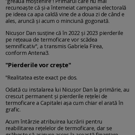
“greaua moștenire”! Primarul care nu mai
recunoaște că și-a întemeiat campania electorală
pe ideea ca apa caldă vine de a doua zi de când e
ales, aruncă și acum o minciună gogonată.
Nicușor Dan susține că în 2022 și 2023 pierderile
pe rețeaua de termoficare vor scădea
semnificativ", a transmis Gabriela Firea,
conform Antena3.
"Pierderile vor creşte"
"Realitatea este exact pe dos.
Odată cu instalarea lui Nicușor Dan la primărie, au
crescut permanent și pierderile rețelei de
termoficare a Capitalei așa cum chiar el arată în
grafic.
Acum întârzie atribuirea lucrării pentru
reabilitarea rețelelor de termoficare, dar se
grăbește să asigure acces la această finanțare