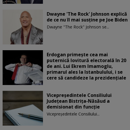
Dwayne 'The Rock' Johnson explică
de ce nu îl mai susține pe Joe Biden
Dwayne "The Rock" Johnson se...
Erdogan primește cea mai
puternică lovitură electorală în 20
de ani. Lui Ekrem Imamoglu,
primarul ales la Istanbulului, i se
cere să candideze la prezidențiale
Vicepreşedintele Consiliului
Judeţean Bistriţa-Năsăud a
demisionat din funcție
Vicepreşedintele Consiliului...