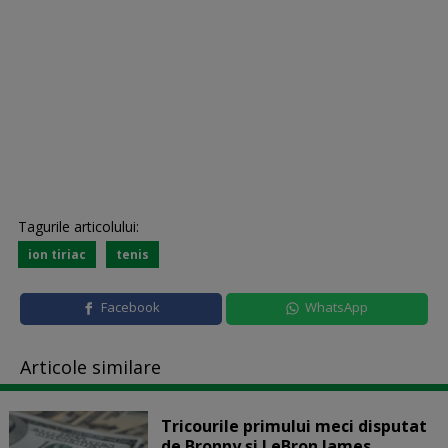
Tagurile articolului:
ion tiriac
tenis
Facebook
WhatsApp
Articole similare
Tricourile primului meci disputat
de Bronny şi LeBron James,