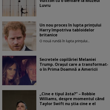
Vuitton cu o defilare la Muzeul
Luvru
Un nou proces în lupta prinţului
Harry împotriva tabloidelor
britanice
O nouă rundă în lupta prinţului...
Secretele copilăriei Melaniei
Trump. Orașul care a transformat-
o în Prima Doamnă a Americii
„Cine e tipul ăsta?” – Robbie
Williams, despre momentul când
Taylor Swift nu știa cine e el