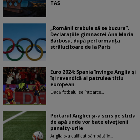
TAS
„Românii trebuie să se bucure”.
Declarațiile gimnastei Ana Maria
Bărbosu, după performanța
strălucitoare de la Paris
Euro 2024: Spania învinge Anglia și
își revendică al patrulea titlu
european
Dacă fotbalul se întoarce...
Portarul Angliei și-a scris pe sticla
de apă unde vor bate elvețienii
penalty-urile
Anglia s-a calificat sâmbătă în...