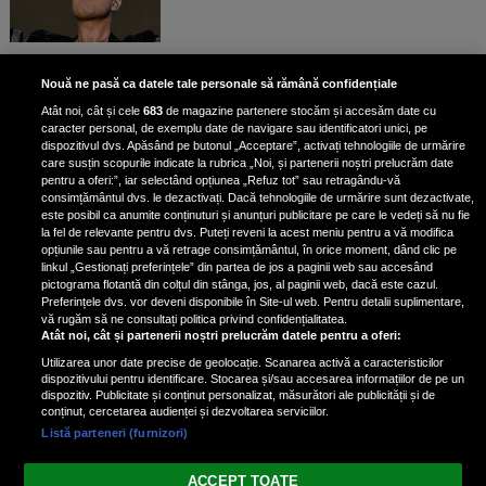
Bruce Dickinson, solistul trupei
Nouă ne pasă ca datele tale personale să rămână confidențiale
Iron Maiden, şi-a arătat talentul
Atât noi, cât și cele
683
de magazine partenere stocăm și accesăm date cu
de scrimer la un concurs în Franţa
caracter personal, de exemplu date de navigare sau identificatori unici, pe
dispozitivul dvs. Apăsând pe butonul „Acceptare”, activați tehnologiile de urmărire
care susțin scopurile indicate la rubrica „Noi, și partenerii noștri prelucrăm date
pentru a oferi:”, iar selectând opțiunea „Refuz tot” sau retragându-vă
consimțământul dvs. le dezactivați. Dacă tehnologiile de urmărire sunt dezactivate,
este posibil ca anumite conținuturi și anunțuri publicitare pe care le vedeți să nu fie
Nicki Minaj, acuzată de agresiune
la fel de relevante pentru dvs. Puteți reveni la acest meniu pentru a vă modifica
de fostul manager: Detalii șocante
opțiunile sau pentru a vă retrage consimțământul, în orice moment, dând clic pe
linkul „Gestionați preferințele” din partea de jos a paginii web sau accesând
din proces
pictograma flotantă din colțul din stânga, jos, al paginii web, dacă este cazul.
Nicki Minaj le-a lăudat pe...
Preferințele dvs. vor deveni disponibile în Site-ul web. Pentru detalii suplimentare,
vă rugăm să ne consultați politica privind confidențialitatea.
Atât noi, cât și partenerii noștri prelucrăm datele pentru a oferi:
Utilizarea unor date precise de geolocație. Scanarea activă a caracteristicilor
dispozitivului pentru identificare. Stocarea și/sau accesarea informațiilor de pe un
dispozitiv. Publicitate și conținut personalizat, măsurători ale publicității și de
conținut, cercetarea audienței și dezvoltarea serviciilor.
Listă parteneri (furnizori)
Vezi varianta Desktop
ACCEPT TOATE