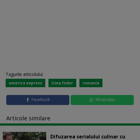
Tagurile articolului:
america express
irina fodor
romania
Facebook
WhatsApp
Articole similare
Difuzarea serialului culinar cu