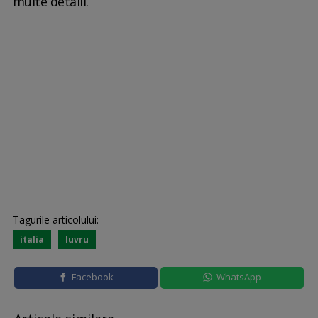
multe detalii.
Tagurile articolului:
italia
luvru
Facebook
WhatsApp