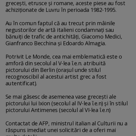
greceşti, etrusce şi romane, aceste piese au fost
achiziţionate de Luvru în perioada 1982-1995.
Au în comun faptul că au trecut prin mâinile
negustorilor de artă italieni condamnaţi sau
bănuiţi de trafic de antichităţi, Giacomo Medici,
Gianfranco Becchina şi Edoardo Almagia.
Potrivit Le Monde, cea mai emblematică este o
amforă din secolul al V-lea î.e.n. atribuită
pictorului din Berlin (oraşul unde stilul
recognoscibil al acestui artist grec a fost
autentificat).
Se mai găsesc de asemenea vase greceşti ale
pictorului lui Ixion (secolul al IV-lea î.e.n) şi în stilul
pictorului Antimenes (secolul al VI-lea î.e.n)
Contactat de AFP, ministrul italian al Culturii nu a
răspuns imediat unei solicitări de a oferi mai