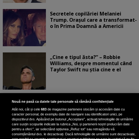
Secretele copilăriei Melaniei
Trump. Orașul care a transformat-
o în Prima Doamnă a Americii
„Cine e tipul ăsta?” – Robbie
Williams, despre momentul când
Taylor Swift nu știa cine e el
Bruce Dickinson, solistul trupei
Nouă ne pasă ca datele tale personale să rămână confidențiale
Iron Maiden, şi-a arătat talentul
Atât noi, cât și cele
683
de magazine partenere stocăm și accesăm date cu
de scrimer la un concurs în Franţa
caracter personal, de exemplu date de navigare sau identificatori unici, pe
dispozitivul dvs. Apăsând pe butonul „Acceptare”, activați tehnologiile de urmărire
care susțin scopurile indicate la rubrica „Noi, și partenerii noștri prelucrăm date
pentru a oferi:”, iar selectând opțiunea „Refuz tot” sau retragându-vă
consimțământul dvs. le dezactivați. Dacă tehnologiile de urmărire sunt dezactivate,