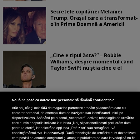
Secretele copilăriei Melaniei
Trump. Orașul care a transformat-
o în Prima Doamnă a Americii
„Cine e tipul ăsta?” – Robbie
Williams, despre momentul când
Taylor Swift nu știa cine e el
Bruce Dickinson, solistul trupei
Nouă ne pasă ca datele tale personale să rămână confidențiale
Iron Maiden, şi-a arătat talentul
Atât noi, cât și cele
683
de magazine partenere stocăm și accesăm date cu
de scrimer la un concurs în Franţa
caracter personal, de exemplu date de navigare sau identificatori unici, pe
dispozitivul dvs. Apăsând pe butonul „Acceptare”, activați tehnologiile de urmărire
care susțin scopurile indicate la rubrica „Noi, și partenerii noștri prelucrăm date
pentru a oferi:”, iar selectând opțiunea „Refuz tot” sau retragându-vă
consimțământul dvs. le dezactivați. Dacă tehnologiile de urmărire sunt dezactivate,
este posibil ca anumite conținuturi și anunțuri publicitare pe care le vedeți să nu fie