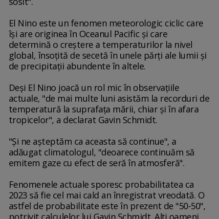
sosit".
El Nino este un fenomen meteorologic ciclic care
îşi are originea în Oceanul Pacific şi care
determină o creştere a temperaturilor la nivel
global, însoţită de secetă în unele părţi ale lumii şi
de precipitaţii abundente în altele.
Deşi El Nino joacă un rol mic în observaţiile
actuale, "de mai multe luni asistăm la recorduri de
temperatură la suprafaţa mării, chiar şi în afara
tropicelor", a declarat Gavin Schmidt.
"Şi ne aşteptăm ca aceasta să continue", a
adăugat climatologul, "deoarece continuăm să
emitem gaze cu efect de seră în atmosferă".
Fenomenele actuale sporesc probabilitatea ca
2023 să fie cel mai cald an înregistrat vreodată. O
astfel de probabilitate este în prezent de "50-50",
potrivit calculelor lui Gavin Schmidt. Alţi oameni