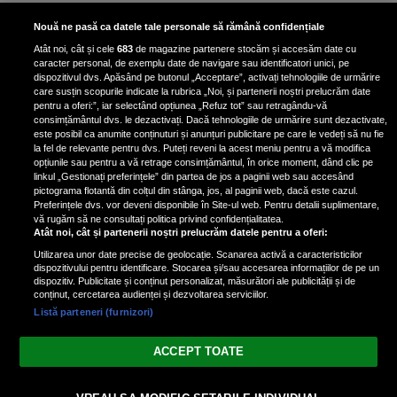
Bruce Dickinson, solistul trupei
Nouă ne pasă ca datele tale personale să rămână confidențiale
Iron Maiden, şi-a arătat talentul
Atât noi, cât și cele
683
de magazine partenere stocăm și accesăm date cu
de scrimer la un concurs în Franţa
caracter personal, de exemplu date de navigare sau identificatori unici, pe
dispozitivul dvs. Apăsând pe butonul „Acceptare”, activați tehnologiile de urmărire
care susțin scopurile indicate la rubrica „Noi, și partenerii noștri prelucrăm date
pentru a oferi:”, iar selectând opțiunea „Refuz tot” sau retragându-vă
consimțământul dvs. le dezactivați. Dacă tehnologiile de urmărire sunt dezactivate,
este posibil ca anumite conținuturi și anunțuri publicitare pe care le vedeți să nu fie
Nicki Minaj, acuzată de agresiune
la fel de relevante pentru dvs. Puteți reveni la acest meniu pentru a vă modifica
de fostul manager: Detalii șocante
opțiunile sau pentru a vă retrage consimțământul, în orice moment, dând clic pe
linkul „Gestionați preferințele” din partea de jos a paginii web sau accesând
din proces
pictograma flotantă din colțul din stânga, jos, al paginii web, dacă este cazul.
Nicki Minaj le-a lăudat pe...
Preferințele dvs. vor deveni disponibile în Site-ul web. Pentru detalii suplimentare,
vă rugăm să ne consultați politica privind confidențialitatea.
Atât noi, cât și partenerii noștri prelucrăm datele pentru a oferi:
Utilizarea unor date precise de geolocație. Scanarea activă a caracteristicilor
dispozitivului pentru identificare. Stocarea și/sau accesarea informațiilor de pe un
dispozitiv. Publicitate și conținut personalizat, măsurători ale publicității și de
conținut, cercetarea audienței și dezvoltarea serviciilor.
Listă parteneri (furnizori)
Vezi varianta Desktop
ACCEPT TOATE
Politica de confidențialitate
Politica cookies
Gestionați preferințele
|
|