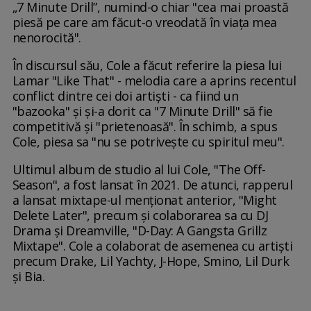
„7 Minute Drill”, numind-o chiar "cea mai proastă
piesă pe care am făcut-o vreodată în viața mea
nenorocită".
În discursul său, Cole a făcut referire la piesa lui
Lamar "Like That" - melodia care a aprins recentul
conflict dintre cei doi artiști - ca fiind un
"bazooka" și și-a dorit ca "7 Minute Drill" să fie
competitivă și "prietenoasă". În schimb, a spus
Cole, piesa sa "nu se potrivește cu spiritul meu".
Ultimul album de studio al lui Cole, "The Off-
Season", a fost lansat în 2021. De atunci, rapperul
a lansat mixtape-ul menționat anterior, "Might
Delete Later", precum și colaborarea sa cu DJ
Drama și Dreamville, "D-Day: A Gangsta Grillz
Mixtape". Cole a colaborat de asemenea cu artiști
precum Drake, Lil Yachty, J-Hope, Smino, Lil Durk
și Bia.