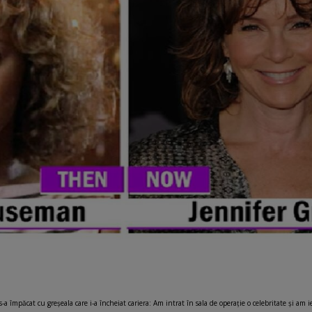
s-a împăcat cu greșeala care i-a încheiat cariera: Am intrat în sala de operație o celebritate și am 