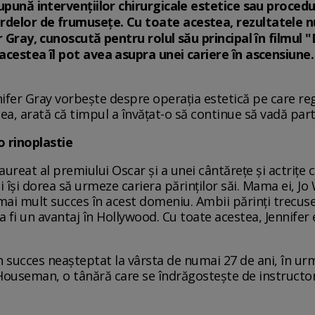
supună intervențiilor chirurgicale estetice sau proced
delor de frumusețe. Cu toate acestea, rezultatele n
r Gray, cunoscută pentru rolul său principal în filmul
acestea îl pot avea asupra unei cariere în ascensiune.
nnifer Gray vorbește despre operaţia estetică pe care reg
ea, arată că timpul a învățat-o să continue să vadă part
 rinoplastie
laureat al premiului Oscar și a unei cântărețe și actrițe 
 își dorea să urmeze cariera părinților săi. Mama ei, Jo 
mai mult succes în acest domeniu. Ambii părinți trecuser
ea fi un avantaj în Hollywood. Cu toate acestea, Jennifer
n succes neaşteptat la vârsta de numai 27 de ani, în urma
 Houseman, o tânără care se îndrăgostește de instructor