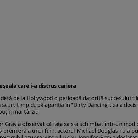
eșeala care i-a distrus cariera
detă de la Hollywood o perioadă datorită succesului film
 scurt timp după apariția în "Dirty Dancing", ea a decis
puțin mai târziu.
r Gray a observat că fața sa s-a schimbat într-un mod 
premieră a unui film, actorul Michael Douglas nu a put
reversibil asupra viitorului său. Jennifer Gray a declar