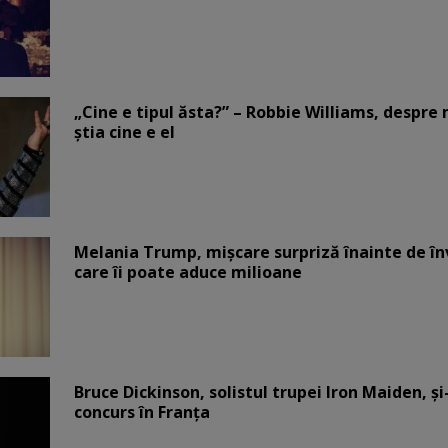
„Cine e tipul ăsta?” – Robbie Williams, despr
știa cine e el
Melania Trump, mișcare surpriză înainte de înv
care îi poate aduce milioane
Bruce Dickinson, solistul trupei Iron Maiden, şi
concurs în Franţa