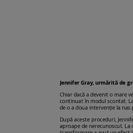
Jennifer Gray, urmărită de gr
Chiar dacă a devenit o mare ve
continuat în modul scontat. La
de o a doua intervenție la nas 
După aceste proceduri, Jennife
aproape de nerecunoscut. La o 
transformare a avut un efect i