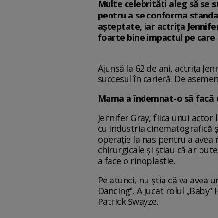
Multe celebrități aleg să se 
pentru a se conforma standar
așteptate, iar actrița Jennife
foarte bine impactul pe care 
Ajunsă la 62 de ani, actrița Je
succesul în carieră. De asemen
Mama a îndemnat-o să facă o
Jennifer Gray, fiica unui actor 
cu industria cinematografică și
operație la nas pentru a avea 
chirurgicale și știau că ar put
a face o rinoplastie.
Pe atunci, nu ştia că va avea u
Dancing‟. A jucat rolul „Baby”
Patrick Swayze.