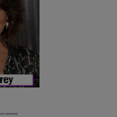
ieșit o anonimă