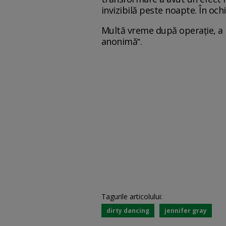
invizibilă peste noapte. În och
Multă vreme după operație, a r
anonimă‟.
Tagurile articolului:
dirty dancing
jennifer gray