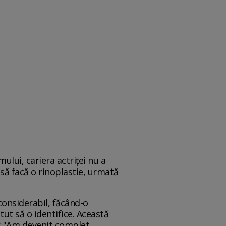
ului, cariera actriței nu a
 să facă o rinoplastie, urmată
considerabil, făcând-o
ut să o identifice. Această
at: "Am devenit complet