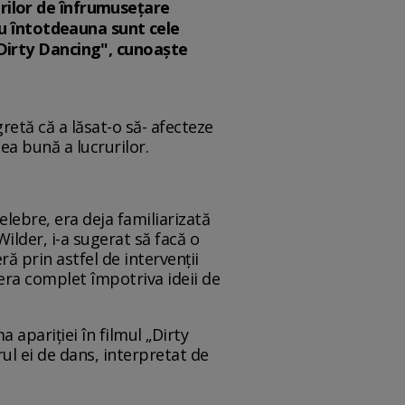
urilor de înfrumusețare
u întotdeauna sunt cele
 "Dirty Dancing", cunoaște
retă că a lăsat-o să- afecteze
ea bună a lucrurilor.
celebre, era deja familiarizată
Wilder, i-a sugerat să facă o
ă prin astfel de intervenții
 era complet împotriva ideii de
 apariţiei în filmul „Dirty
ul ei de dans, interpretat de