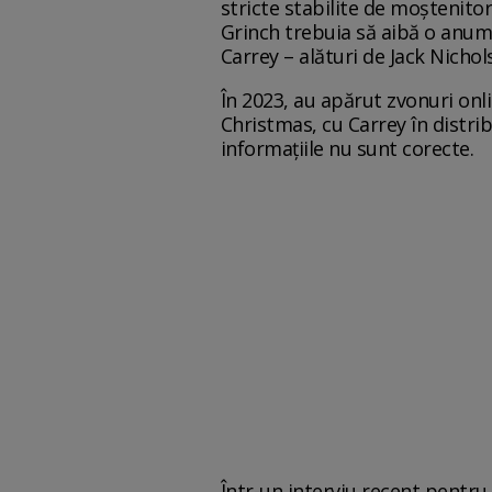
stricte stabilite de moștenitori
Grinch trebuia să aibă o anumit
Carrey – alături de Jack Nicho
În 2023, au apărut zvonuri onl
Christmas, cu Carrey în distri
informațiile nu sunt corecte.
Într-un interviu recent pentru