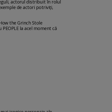
uli, actorul distribuit în rolul
exemple de actori potriviți,
 How the Grinch Stole
tru PEOPLE la acel moment că
 mai iconice personaje ale