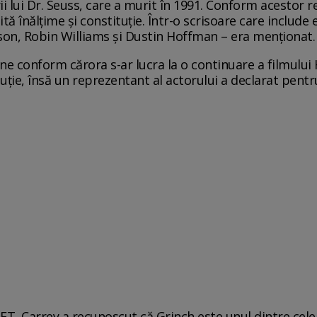
i lui Dr. Seuss, care a murit în 1991. Conform acestor reg
ă înălțime și constituție. Într-o scrisoare care include 
lson, Robin Williams și Dustin Hoffman – era menționat.
ine conform cărora s-ar lucra la o continuare a filmului
buție, însă un reprezentant al actorului a declarat pen
 ET, Carrey a recunoscut că Grinch este unul dintre cele