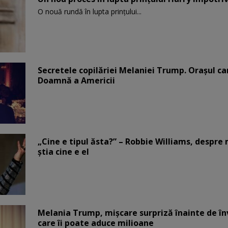
O nouă rundă în lupta prinţului...
Secretele copilăriei Melaniei Trump. Orașul c
Doamnă a Americii
„Cine e tipul ăsta?” – Robbie Williams, despr
știa cine e el
Melania Trump, mișcare surpriză înainte de înv
care îi poate aduce milioane