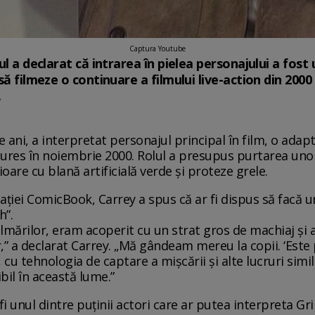
Captura Youtube
ul a declarat că intrarea în pielea personajului a fost u
 să filmeze o continuare a filmului live-action din 200
.
 ani, a interpretat personajul principal în film, o adapta
tures în noiembrie 2000. Rolul a presupus purtarea unor
oare cu blană artificială verde și proteze grele.
cației ComicBook, Carrey a spus că ar fi dispus să facă u
h”.
ilmărilor, eram acoperit cu un strat gros de machiaj și 
” a declarat Carrey. „Mă gândeam mereu la copii. ‘Este 
 cu tehnologia de captare a mișcării și alte lucruri simil
ibil în această lume.”
i unul dintre puținii actori care ar putea interpreta Gri