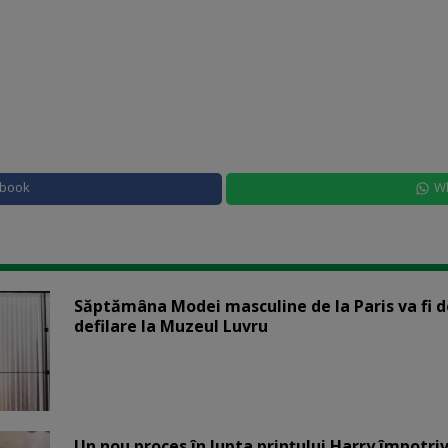
ebook
W
Săptămâna Modei masculine de la Paris va fi d
defilare la Muzeul Luvru
Un nou proces în lupta prinţului Harry împotriv