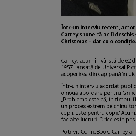
Într-un interviu recent, actor
Carrey spune că ar fi deschis
Christmas – dar cu o condiție
Carrey, acum în vârstă de 62 de
1957, lansată de Universal Pic
acoperirea din cap până în pici
Într-un interviu acordat publi
o nouă abordare pentru Grinc
„Problema este că, în timpul f
un proces extrem de chinuitor,
copii. Este pentru copii.’ Acum,
fac alte lucruri. Orice este pos
Potrivit ComicBook, Carrey ar f