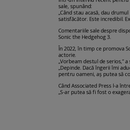
sale, spunând:
„Când stau acasă, dau drumul la
satisfăcător. Este incredibil. E
Comentariile sale despre dispo
Sonic the Hedgehog 3.
În 2022, în timp ce promova So
actorie.
„Vorbeam destul de serios,” a
„Depinde. Dacă îngerii îmi adu
pentru oameni, aș putea să con
Când Associated Press l-a într
„S-ar putea să fi fost o exagera