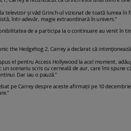
 televizor și văd Grinch-ul vizionat de toată lumea în fi
xistă, într-adevăr, magie extraordinară în univers.”
nibilitatea de a participa la o continuare au venit în t
nic the Hedgehog 2, Carrey a declarat că intenționează 
 spus el pentru Access Hollywood la acel moment, adău
c un scenariu scris cu cerneală de aur, care îmi spune c
tinui. Dar iau o pauză.”
ebat pe Carrey despre aceste afirmații pe 10 decembrie
re.”