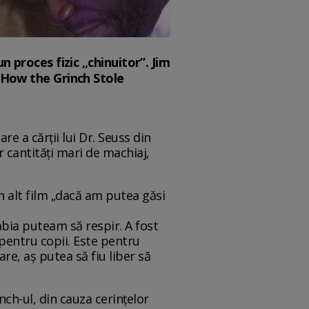
n proces fizic „chinuitor”. Jim
0 How the Grinch Stole
re a cărții lui Dr. Seuss din
 cantități mari de machiaj,
n alt film „dacă am putea găsi
abia puteam să respir. A fost
pentru copii. Este pentru
are, aș putea să fiu liber să
nch-ul, din cauza cerințelor