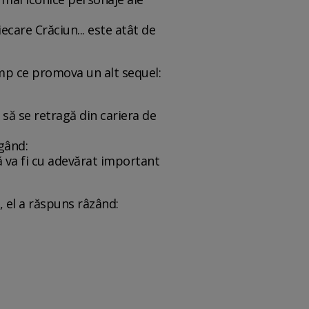
ecare Crăciun... este atât de
imp ce promova un alt sequel:
să se retragă din cariera de
gând:
ă va fi cu adevărat important
, el a răspuns râzând: