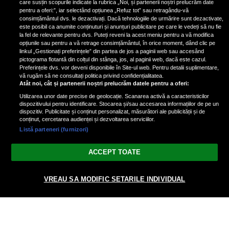
care susțin scopurile indicate la rubrica „Noi, și partenerii noștri prelucrăm date
pentru a oferi:”, iar selectând opțiunea „Refuz tot” sau retragându-vă
consimțământul dvs. le dezactivați. Dacă tehnologiile de urmărire sunt dezactivate,
este posibil ca anumite conținuturi și anunțuri publicitare pe care le vedeți să nu fie
Nicki Minaj, acuzată de agresiune
la fel de relevante pentru dvs. Puteți reveni la acest meniu pentru a vă modifica
de fostul manager: Detalii șocante
opțiunile sau pentru a vă retrage consimțământul, în orice moment, dând clic pe
linkul „Gestionați preferințele” din partea de jos a paginii web sau accesând
din proces
pictograma flotantă din colțul din stânga, jos, al paginii web, dacă este cazul.
Nicki Minaj le-a lăudat pe...
Preferințele dvs. vor deveni disponibile în Site-ul web. Pentru detalii suplimentare,
vă rugăm să ne consultați politica privind confidențialitatea.
Atât noi, cât și partenerii noștri prelucrăm datele pentru a oferi:
Utilizarea unor date precise de geolocație. Scanarea activă a caracteristicilor
dispozitivului pentru identificare. Stocarea și/sau accesarea informațiilor de pe un
dispozitiv. Publicitate și conținut personalizat, măsurători ale publicității și de
conținut, cercetarea audienței și dezvoltarea serviciilor.
Listă parteneri (furnizori)
Vezi varianta Desktop
ACCEPT TOATE
Politica de confidențialitate
Politica cookies
Gestionați preferințele
|
|
VREAU SA MODIFIC SETARILE INDIVIDUAL
© 2026 radiodcnews.ro | Toate drepturile rezervate.
nxt.196