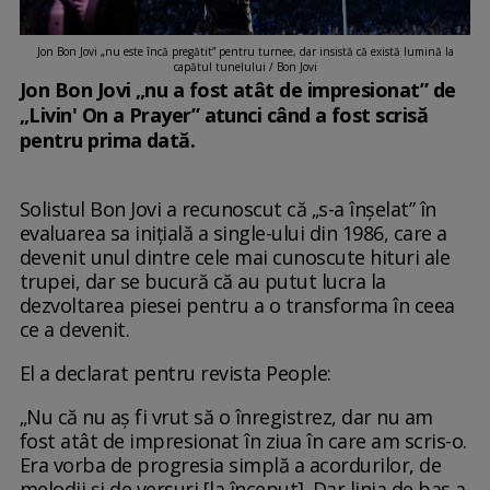
Jon Bon Jovi „nu este încă pregătit” pentru turnee, dar insistă că există lumină la
capătul tunelului / Bon Jovi
Jon Bon Jovi „nu a fost atât de impresionat” de
„Livin' On a Prayer” atunci când a fost scrisă
pentru prima dată.
Solistul Bon Jovi a recunoscut că „s-a înșelat” în
evaluarea sa inițială a single-ului din 1986, care a
devenit unul dintre cele mai cunoscute hituri ale
trupei, dar se bucură că au putut lucra la
dezvoltarea piesei pentru a o transforma în ceea
ce a devenit.
El a declarat pentru revista People:
„Nu că nu aș fi vrut să o înregistrez, dar nu am
fost atât de impresionat în ziua în care am scris-o.
Era vorba de progresia simplă a acordurilor, de
melodii și de versuri [la început]. Dar linia de bas a