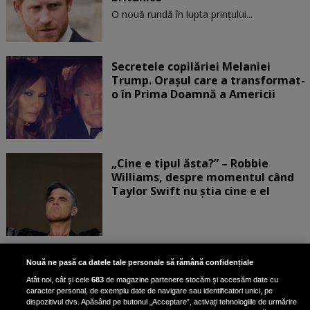
O nouă rundă în lupta prinţului...
Secretele copilăriei Melaniei
Trump. Orașul care a transformat-
o în Prima Doamnă a Americii
„Cine e tipul ăsta?” – Robbie
Williams, despre momentul când
Taylor Swift nu știa cine e el
Bruce Dickinson, solistul trupei
Nouă ne pasă ca datele tale personale să rămână confidențiale
Iron Maiden, şi-a arătat talentul
Atât noi, cât și cele
683
de magazine partenere stocăm și accesăm date cu
de scrimer la un concurs în Franţa
caracter personal, de exemplu date de navigare sau identificatori unici, pe
dispozitivul dvs. Apăsând pe butonul „Acceptare”, activați tehnologiile de urmărire