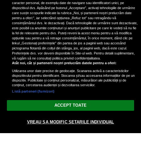
de scrimer la un concurs în Franţa
caracter personal, de exemplu date de navigare sau identificatori unici, pe
dispozitivul dvs. Apăsând pe butonul „Acceptare”, activați tehnologiile de urmărire
care susțin scopurile indicate la rubrica „Noi, și partenerii noștri prelucrăm date
pentru a oferi:”, iar selectând opțiunea „Refuz tot” sau retragându-vă
consimțământul dvs. le dezactivați. Dacă tehnologiile de urmărire sunt dezactivate,
este posibil ca anumite conținuturi și anunțuri publicitare pe care le vedeți să nu fie
Nicki Minaj, acuzată de agresiune
la fel de relevante pentru dvs. Puteți reveni la acest meniu pentru a vă modifica
de fostul manager: Detalii șocante
opțiunile sau pentru a vă retrage consimțământul, în orice moment, dând clic pe
linkul „Gestionați preferințele” din partea de jos a paginii web sau accesând
din proces
pictograma flotantă din colțul din stânga, jos, al paginii web, dacă este cazul.
Nicki Minaj le-a lăudat pe...
Preferințele dvs. vor deveni disponibile în Site-ul web. Pentru detalii suplimentare,
vă rugăm să ne consultați politica privind confidențialitatea.
Atât noi, cât și partenerii noștri prelucrăm datele pentru a oferi:
Utilizarea unor date precise de geolocație. Scanarea activă a caracteristicilor
dispozitivului pentru identificare. Stocarea și/sau accesarea informațiilor de pe un
dispozitiv. Publicitate și conținut personalizat, măsurători ale publicității și de
conținut, cercetarea audienței și dezvoltarea serviciilor.
Listă parteneri (furnizori)
Vezi varianta Desktop
ACCEPT TOATE
Politica de confidențialitate
Politica cookies
Gestionați preferințele
|
|
VREAU SA MODIFIC SETARILE INDIVIDUAL
© 2026 radiodcnews.ro | Toate drepturile rezervate.