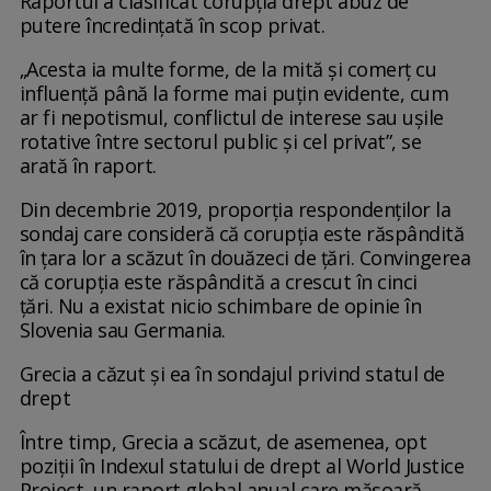
Raportul a clasificat corupția drept abuz de
putere încredințată în scop privat.
„Acesta ia multe forme, de la mită și comerț cu
influență până la forme mai puțin evidente, cum
ar fi nepotismul, conflictul de interese sau ușile
rotative între sectorul public și cel privat”, se
arată în raport.
Din decembrie 2019, proporția respondenților la
sondaj care consideră că corupția este răspândită
în țara lor a scăzut în douăzeci de țări. Convingerea
că corupția este răspândită a crescut în cinci
țări. Nu a existat nicio schimbare de opinie în
Slovenia sau Germania.
Grecia a căzut și ea în sondajul privind statul de
drept
Între timp, Grecia a scăzut, de asemenea, opt
poziții în Indexul statului de drept al World Justice
Project, un raport global anual care măsoară