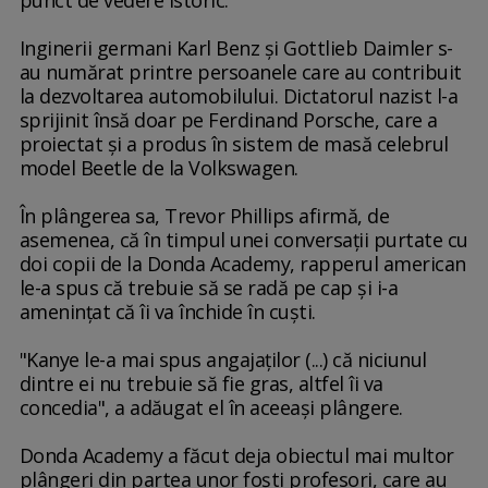
punct de vedere istoric.
Inginerii germani Karl Benz şi Gottlieb Daimler s-
au numărat printre persoanele care au contribuit
la dezvoltarea automobilului. Dictatorul nazist l-a
sprijinit însă doar pe Ferdinand Porsche, care a
proiectat şi a produs în sistem de masă celebrul
model Beetle de la Volkswagen.
În plângerea sa, Trevor Phillips afirmă, de
asemenea, că în timpul unei conversaţii purtate cu
doi copii de la Donda Academy, rapperul american
le-a spus că trebuie să se radă pe cap şi i-a
ameninţat că îi va închide în cuşti.
"Kanye le-a mai spus angajaţilor (...) că niciunul
dintre ei nu trebuie să fie gras, altfel îi va
concedia", a adăugat el în aceeaşi plângere.
Donda Academy a făcut deja obiectul mai multor
plângeri din partea unor foşti profesori, care au