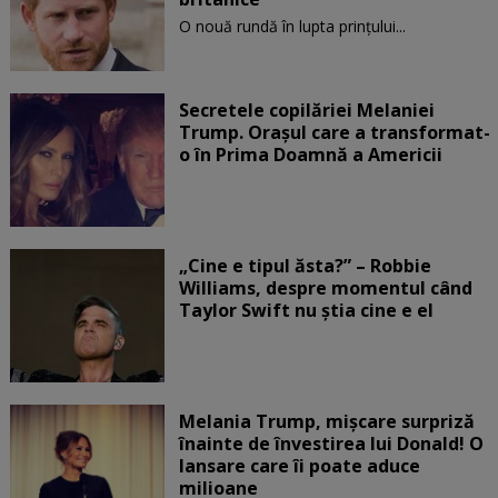
O nouă rundă în lupta prinţului...
Secretele copilăriei Melaniei
Trump. Orașul care a transformat-
o în Prima Doamnă a Americii
„Cine e tipul ăsta?” – Robbie
Williams, despre momentul când
Taylor Swift nu știa cine e el
Melania Trump, mișcare surpriză
înainte de învestirea lui Donald! O
lansare care îi poate aduce
milioane