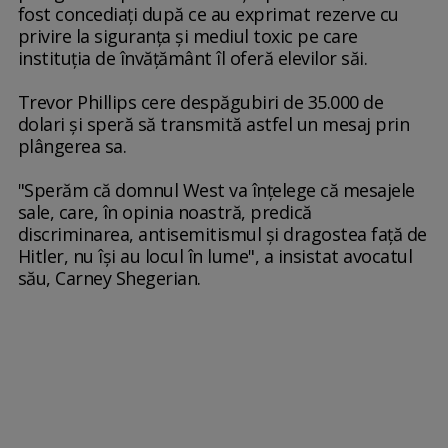
fost concediaţi după ce au exprimat rezerve cu
privire la siguranţa şi mediul toxic pe care
instituţia de învăţământ îl oferă elevilor săi.
Trevor Phillips cere despăgubiri de 35.000 de
dolari şi speră să transmită astfel un mesaj prin
plângerea sa.
"Sperăm că domnul West va înţelege că mesajele
sale, care, în opinia noastră, predică
discriminarea, antisemitismul şi dragostea faţă de
Hitler, nu îşi au locul în lume", a insistat avocatul
său, Carney Shegerian.