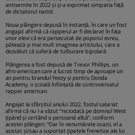
antisemite în 2022 şi şi-a exprimat simpatia faţă
de dictatorul nazist.
Noua plângere depusă în instanţă, în care un fost
angajat afirmă că rapperul ar fi declarat în faţa
unor elevi că era persecutat de poporul evreu,
pătează şi mai mult imaginea artistului, care a
dezvăluit că suferă de tulburare bipolară.
Plângerea a fost depusă de Trevor Phillips, un
afro-american care a lucrat timp de aproape un
an pentru brandul Yeezy şi pentru Donda
Academy, o şcoală înfiinţată de controversatul
rapper american.
Angajat la sfârşitul anului 2022, fostul salariat
afirmă că nu l-a văzut "niciodată pe domnul West
ţipând şi certând o persoană albă", conform
acestei plângeri. "Dar în nenumărate ocazii, el a
asistat şi/sau a suportat ţipetele frenetice ale lui