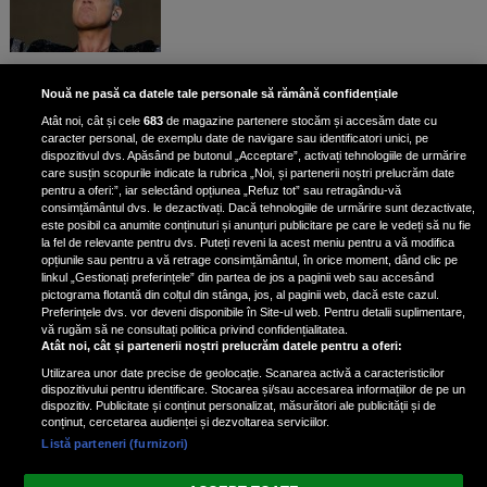
Bruce Dickinson, solistul trupei
Nouă ne pasă ca datele tale personale să rămână confidențiale
Iron Maiden, şi-a arătat talentul
Atât noi, cât și cele
683
de magazine partenere stocăm și accesăm date cu
de scrimer la un concurs în Franţa
caracter personal, de exemplu date de navigare sau identificatori unici, pe
dispozitivul dvs. Apăsând pe butonul „Acceptare”, activați tehnologiile de urmărire
care susțin scopurile indicate la rubrica „Noi, și partenerii noștri prelucrăm date
pentru a oferi:”, iar selectând opțiunea „Refuz tot” sau retragându-vă
consimțământul dvs. le dezactivați. Dacă tehnologiile de urmărire sunt dezactivate,
este posibil ca anumite conținuturi și anunțuri publicitare pe care le vedeți să nu fie
Nicki Minaj, acuzată de agresiune
la fel de relevante pentru dvs. Puteți reveni la acest meniu pentru a vă modifica
de fostul manager: Detalii șocante
opțiunile sau pentru a vă retrage consimțământul, în orice moment, dând clic pe
linkul „Gestionați preferințele” din partea de jos a paginii web sau accesând
din proces
pictograma flotantă din colțul din stânga, jos, al paginii web, dacă este cazul.
Nicki Minaj le-a lăudat pe...
Preferințele dvs. vor deveni disponibile în Site-ul web. Pentru detalii suplimentare,
vă rugăm să ne consultați politica privind confidențialitatea.
Atât noi, cât și partenerii noștri prelucrăm datele pentru a oferi:
Utilizarea unor date precise de geolocație. Scanarea activă a caracteristicilor
dispozitivului pentru identificare. Stocarea și/sau accesarea informațiilor de pe un
dispozitiv. Publicitate și conținut personalizat, măsurători ale publicității și de
conținut, cercetarea audienței și dezvoltarea serviciilor.
Listă parteneri (furnizori)