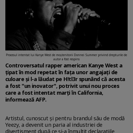
Procesul intentat lui Kanye West de moștenitorii Donnei Summer privind drepturile de
autor a fost respins
Controversatul rapper american Kanye West a
ţipat în mod repetat în faţa unor angajaţi de
culoare şi l-a lăudat pe H!tl3r spunând că acesta
a fost "un inovator", potrivit unui nou proces
care a fost intentat marţi în California,
informează AFP.
Artistul, cunoscut şi pentru brandul său de modă
Yeezy, a devenit un paria al industriei de
divertisment după ce şi-a înmulţit declaraţiile