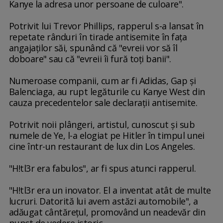
Kanye la adresa unor persoane de culoare".
Potrivit lui Trevor Phillips, rapperul s-a lansat în
repetate rânduri în tirade antisemite în faţa
angajaţilor săi, spunând că "evreii vor să îl
doboare" sau că "evreii îi fură toţi banii".
Numeroase companii, cum ar fi Adidas, Gap şi
Balenciaga, au rupt legăturile cu Kanye West din
cauza precedentelor sale declaraţii antisemite.
Potrivit noii plângeri, artistul, cunoscut şi sub
numele de Ye, l-a elogiat pe Hitler în timpul unei
cine într-un restaurant de lux din Los Angeles.
"H!tl3r era fabulos", ar fi spus atunci rapperul.
"H!tl3r era un inovator. El a inventat atât de multe
lucruri. Datorită lui avem astăzi automobile", a
adăugat cântăreţul, promovând un neadevăr din