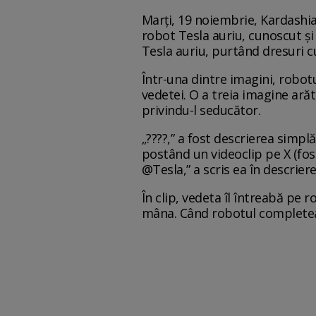
Marți, 19 noiembrie, Kardashi
robot Tesla auriu, cunoscut ș
Tesla auriu, purtând dresuri cu
Într-una dintre imagini, robotu
vedetei. O a treia imagine ară
privindu-l seducător.
„????,” a fost descrierea simpl
postând un videoclip pe X (fos
@Tesla,” a scris ea în descriere
În clip, vedeta îl întreabă pe 
mâna. Când robotul completează