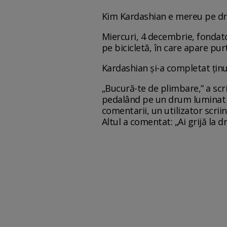
Kim Kardashian e mereu pe d
Miercuri, 4 decembrie, fondato
pe bicicletă, în care apare pu
Kardashian și-a completat ținu
„Bucură-te de plimbare,” a scri
pedalând pe un drum luminat de
comentarii, un utilizator scri
Altul a comentat: „Ai grijă la d