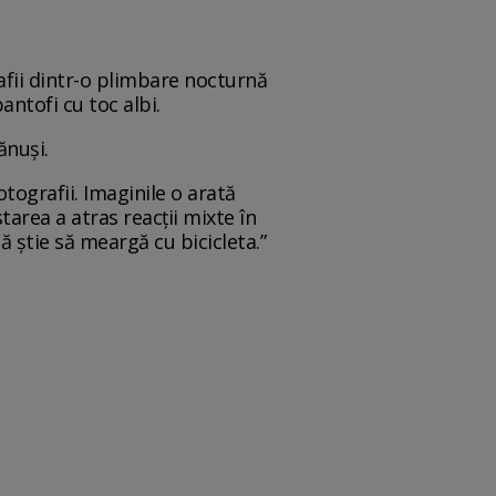
afii dintr-o plimbare nocturnă
ntofi cu toc albi.
ănuși.
tografii. Imaginile o arată
area a atras reacții mixte în
ă știe să meargă cu bicicleta.”