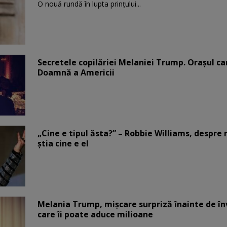
O nouă rundă în lupta prinţului...
Secretele copilăriei Melaniei Trump. Orașul c
Doamnă a Americii
„Cine e tipul ăsta?” – Robbie Williams, despr
știa cine e el
Melania Trump, mișcare surpriză înainte de înv
care îi poate aduce milioane