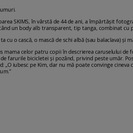
rumuri.
area SKIMS, în vârstă de 44 de ani, a împărtășit fotogr
rtând un body alb transparent, tip tanga, combinat cu pa
ta cu o cască, o mască de schi albă (sau balaclava) și m
s mama celor patru copii în descrierea caruselului de fo
 farurile bicicletei și pozând, privind peste umăr. Post
ind: „O iubesc pe Kim, dar nu mă poate convinge cineva c
rum.”