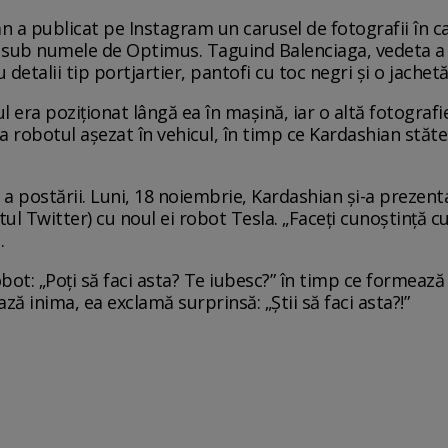
an a publicat pe Instagram un carusel de fotografii în 
i sub numele de Optimus. Taguind Balenciaga, vedeta 
 detalii tip portjartier, pantofi cu toc negri și o jachet
l era poziționat lângă ea în mașină, iar o altă fotograf
ta robotul așezat în vehicul, în timp ce Kardashian stă
ă a postării. Luni, 18 noiembrie, Kardashian și-a prezenta
tul Twitter) cu noul ei robot Tesla. „Faceți cunoștință 
.
robot: „Poți să faci asta? Te iubesc?” în timp ce formeaz
 inima, ea exclamă surprinsă: „Știi să faci asta?!”