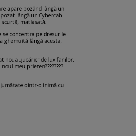
care apare pozând lângă un
a pozat lângă un Cybercab
ă scurtă, matlasată.
ie se concentra pe dresurile
tea ghemuită lângă acesta,
t noua „jucărie” de lux fanilor,
cu noul meu prieten????????
ă jumătate dintr-o inimă cu