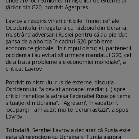
unde are loc reuniunea miniştrilor de externe ai
ţărilor din G20, potrivit Agerpres.
Lavrov a respins vineri criticile "frenetice" ale
Occidentului în legătură cu războiul din Ucraina,
mustrând adversarii Rusiei pentru că au pierdut
şansa de a aborda în cadrul G20 probleme
economice globale. "În timpul discuţiei, partenerii
occidentali au evitat să urmeze mandatul G20, cel
de a trata probleme ale economiei mondiale", a
criticat Lavrov.
Potrivit ministrului rus de externe, discuţia
Occidentului "a deviat aproape imediat (...) spre
critici frenetice la adresa Federaţiei Ruse pe tema
situaţiei din Ucraina". "'Agresori', 'invadatori',
'ocupanţi' - am auzit multe lucruri astăzi", a spus
Lavrov.
Totodată, Serghei Lavrov a declarat că Rusia este
gata să negocieze cu Ucraina şi Turcia asupra