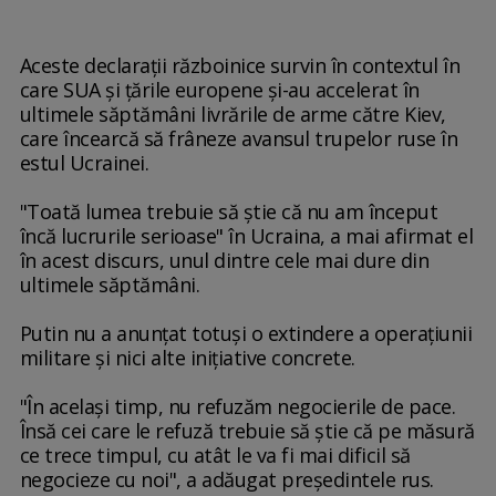
Aceste declaraţii războinice survin în contextul în
care SUA şi ţările europene şi-au accelerat în
ultimele săptămâni livrările de arme către Kiev,
care încearcă să frâneze avansul trupelor ruse în
estul Ucrainei.
"Toată lumea trebuie să ştie că nu am început
încă lucrurile serioase" în Ucraina, a mai afirmat el
în acest discurs, unul dintre cele mai dure din
ultimele săptămâni.
Putin nu a anunţat totuşi o extindere a operaţiunii
militare şi nici alte iniţiative concrete.
"În acelaşi timp, nu refuzăm negocierile de pace.
Însă cei care le refuză trebuie să ştie că pe măsură
ce trece timpul, cu atât le va fi mai dificil să
negocieze cu noi", a adăugat preşedintele rus.