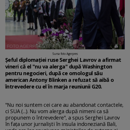
Sursa foto Agerpres
Şeful diplomaţiei ruse Serghei Lavrov a afirmat
vineri că el "nu va alerga" după Washington
pentru negocieri, după ce omologul său
american Antony Blinken a refuzat să aibă o
întrevedere cu el în marja reuniunii G20.
"Nu noi suntem cei care au abandonat contactele,
ci SUA (...). Nu vom alerga după nimeni ca să
propunem o întrevedere", a spus Serghei Lavrov
în faţa unor jurnalişti în insula indoneziană Bali,