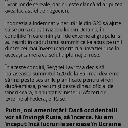
livrărilor de cereale, dar nu este clar când ar putea
avea loc astfel de negocieri.
Indonezia a îndemnat vineri ţările din G20 să ajute
să se pună capăt războiului din Ucraina, în
condiţiile în care miniştrii de externe ai grupului s-
au reunit în cadrul unui summit ce i-a adus pe unii
dintre cei mai înverşunaţi critici ai invaziei ruse în
aceeaşi cameră cu şeful diplomaţiei ruse.
În aceste condiţii, Serghei Lavrov a decis să
părăsească summitul G20 de la Bali mai devreme,
sărind peste sesiunile planificate pentru vineri
după-amiaza, precum şi peste dineul oficial de
vineri seara, a anunţat Ministerul Afacerilor
Externe al Federaţiei Ruse.
Putin, noi amenințări: Dacă occidentalii
vor să învingă Rusia, să încerce. Nu am
început încă lucrurile serioase în Ucraina