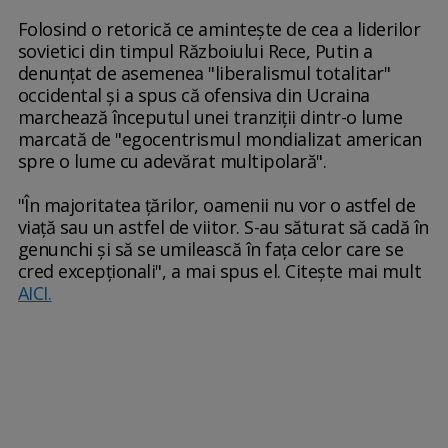
Folosind o retorică ce aminteşte de cea a liderilor
sovietici din timpul Războiului Rece, Putin a
denunţat de asemenea "liberalismul totalitar"
occidental şi a spus că ofensiva din Ucraina
marchează începutul unei tranziţii dintr-o lume
marcată de "egocentrismul mondializat american
spre o lume cu adevărat multipolară".
"În majoritatea ţărilor, oamenii nu vor o astfel de
viaţă sau un astfel de viitor. S-au săturat să cadă în
genunchi şi să se umilească în faţa celor care se
cred excepţionali", a mai spus el. Citește mai mult
AICI.