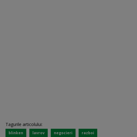
Tagurile articolului:
blinken
lavrov
negocieri
razboi