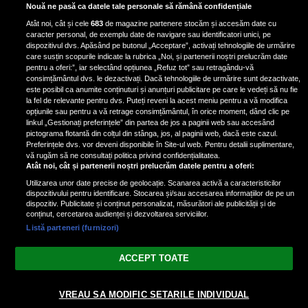
Bruce Dickinson, solistul trupei
Nouă ne pasă ca datele tale personale să rămână confidențiale
Iron Maiden, şi-a arătat talentul
Atât noi, cât și cele
683
de magazine partenere stocăm și accesăm date cu
de scrimer la un concurs în Franţa
caracter personal, de exemplu date de navigare sau identificatori unici, pe
dispozitivul dvs. Apăsând pe butonul „Acceptare”, activați tehnologiile de urmărire
care susțin scopurile indicate la rubrica „Noi, și partenerii noștri prelucrăm date
pentru a oferi:”, iar selectând opțiunea „Refuz tot” sau retragându-vă
consimțământul dvs. le dezactivați. Dacă tehnologiile de urmărire sunt dezactivate,
este posibil ca anumite conținuturi și anunțuri publicitare pe care le vedeți să nu fie
Nicki Minaj, acuzată de agresiune
la fel de relevante pentru dvs. Puteți reveni la acest meniu pentru a vă modifica
de fostul manager: Detalii șocante
opțiunile sau pentru a vă retrage consimțământul, în orice moment, dând clic pe
linkul „Gestionați preferințele” din partea de jos a paginii web sau accesând
din proces
pictograma flotantă din colțul din stânga, jos, al paginii web, dacă este cazul.
Nicki Minaj le-a lăudat pe...
Preferințele dvs. vor deveni disponibile în Site-ul web. Pentru detalii suplimentare,
vă rugăm să ne consultați politica privind confidențialitatea.
Atât noi, cât și partenerii noștri prelucrăm datele pentru a oferi:
Utilizarea unor date precise de geolocație. Scanarea activă a caracteristicilor
dispozitivului pentru identificare. Stocarea și/sau accesarea informațiilor de pe un
dispozitiv. Publicitate și conținut personalizat, măsurători ale publicității și de
conținut, cercetarea audienței și dezvoltarea serviciilor.
Listă parteneri (furnizori)
Vezi varianta Desktop
ACCEPT TOATE
Politica de confidențialitate
Politica cookies
Gestionați preferințele
|
|
VREAU SA MODIFIC SETARILE INDIVIDUAL
© 2026 radiodcnews.ro | Toate drepturile rezervate.