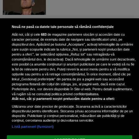
Bruce Dickinson, solistul trupei
Nouă ne pasă ca datele tale personale să rămână confidențiale
Iron Maiden, şi-a arătat talentul
Atât noi, cât și cele
683
de magazine partenere stocăm și accesăm date cu
de scrimer la un concurs în Franţa
caracter personal, de exemplu date de navigare sau identificatori unici, pe
dispozitivul dvs. Apăsând pe butonul „Acceptare”, activați tehnologiile de urmărire
care susțin scopurile indicate la rubrica „Noi, și partenerii noștri prelucrăm date
pentru a oferi:”, iar selectând opțiunea „Refuz tot” sau retragându-vă
consimțământul dvs. le dezactivați. Dacă tehnologiile de urmărire sunt dezactivate,
este posibil ca anumite conținuturi și anunțuri publicitare pe care le vedeți să nu fie
Nicki Minaj, acuzată de agresiune
la fel de relevante pentru dvs. Puteți reveni la acest meniu pentru a vă modifica
de fostul manager: Detalii șocante
opțiunile sau pentru a vă retrage consimțământul, în orice moment, dând clic pe
linkul „Gestionați preferințele” din partea de jos a paginii web sau accesând
din proces
pictograma flotantă din colțul din stânga, jos, al paginii web, dacă este cazul.
Nicki Minaj le-a lăudat pe...
Preferințele dvs. vor deveni disponibile în Site-ul web. Pentru detalii suplimentare,
vă rugăm să ne consultați politica privind confidențialitatea.
Atât noi, cât și partenerii noștri prelucrăm datele pentru a oferi:
Utilizarea unor date precise de geolocație. Scanarea activă a caracteristicilor
dispozitivului pentru identificare. Stocarea și/sau accesarea informațiilor de pe un
dispozitiv. Publicitate și conținut personalizat, măsurători ale publicității și de
conținut, cercetarea audienței și dezvoltarea serviciilor.
Listă parteneri (furnizori)