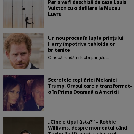
Paris va fi deschisă de casa Louis
Vuitton cu o defilare la Muzeul
Luvru
Un nou proces în lupta prinţului
Harry împotriva tabloidelor
britanice
O nouă rundă în lupta prinţului...
Secretele copilăriei Melaniei
Trump. Orașul care a transformat-
o în Prima Doamnă a Americii
„Cine e tipul ăsta?” – Robbie
Williams, despre momentul când
Taylor Swift nu știa cine e el