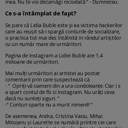
mea. Nu te voi dezamăgi niciodată." - Dumnezeu.
Ce s-a întâmplat de fapt?
Se pare că Lidia Buble este și ea victima hackerilor
care au reușit să-i spargă conturile de socializare,
o practica tot mai des întâlnită in rândul artiștilor
cu un număr mare de urmăritori.
Pagina de Instagram a Lidiei Buble are 1,4
milioane de urmăritori.
Mai mulți urmăritori ai artistei au postat
comentarii prin care suspectează că
- " Opriți-vă oameni din a ura condoleanțe. Clar i s
a spart contul de fb si Instagram. Nu urâți ceva
dacă nu sunteți siguri. "
-" Conturi sparte nu a murit nimeni!! "
De asemenea, Andra, Cristina Vasiu, Mihai
Mitoșeru și Laurette se numără printre cei care