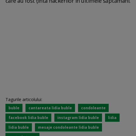
care au fost ținta hackerilor în ultimele săptămâni.
Tagurile articolului:
buble
cantareata lidia buble
condoleante
facebook lidia buble
instagram lidia buble
lidia
lidia buble
mesaje condoleante lidia buble