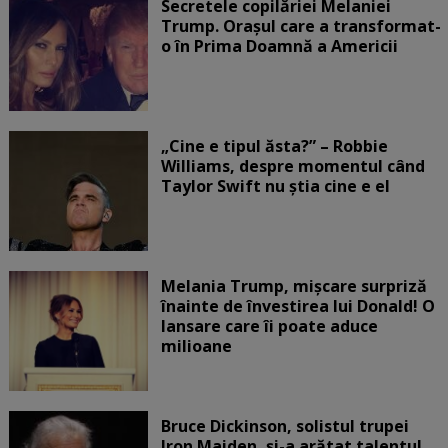
Secretele copilăriei Melaniei
Trump. Orașul care a transformat-
o în Prima Doamnă a Americii
„Cine e tipul ăsta?” – Robbie
Williams, despre momentul când
Taylor Swift nu știa cine e el
Melania Trump, mișcare surpriză
înainte de învestirea lui Donald! O
lansare care îi poate aduce
milioane
Bruce Dickinson, solistul trupei
Iron Maiden, şi-a arătat talentul