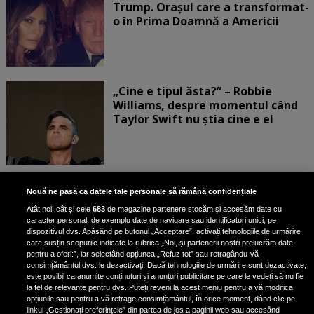
Trump. Orașul care a transformat-
o în Prima Doamnă a Americii
„Cine e tipul ăsta?” – Robbie
Williams, despre momentul când
Taylor Swift nu știa cine e el
Bruce Dickinson, solistul trupei
Nouă ne pasă ca datele tale personale să rămână confidențiale
Iron Maiden, şi-a arătat talentul
Atât noi, cât și cele
683
de magazine partenere stocăm și accesăm date cu
de scrimer la un concurs în Franţa
caracter personal, de exemplu date de navigare sau identificatori unici, pe
dispozitivul dvs. Apăsând pe butonul „Acceptare”, activați tehnologiile de urmărire
care susțin scopurile indicate la rubrica „Noi, și partenerii noștri prelucrăm date
pentru a oferi:”, iar selectând opțiunea „Refuz tot” sau retragându-vă
consimțământul dvs. le dezactivați. Dacă tehnologiile de urmărire sunt dezactivate,
este posibil ca anumite conținuturi și anunțuri publicitare pe care le vedeți să nu fie
Nicki Minaj, acuzată de agresiune
la fel de relevante pentru dvs. Puteți reveni la acest meniu pentru a vă modifica
de fostul manager: Detalii șocante
opțiunile sau pentru a vă retrage consimțământul, în orice moment, dând clic pe
linkul „Gestionați preferințele” din partea de jos a paginii web sau accesând