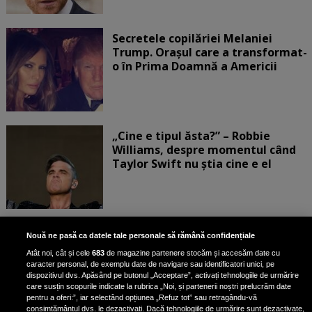
Secretele copilăriei Melaniei
Trump. Orașul care a transformat-
o în Prima Doamnă a Americii
„Cine e tipul ăsta?” – Robbie
Williams, despre momentul când
Taylor Swift nu știa cine e el
Bruce Dickinson, solistul trupei
Nouă ne pasă ca datele tale personale să rămână confidențiale
Iron Maiden, şi-a arătat talentul
Atât noi, cât și cele
683
de magazine partenere stocăm și accesăm date cu
de scrimer la un concurs în Franţa
caracter personal, de exemplu date de navigare sau identificatori unici, pe
dispozitivul dvs. Apăsând pe butonul „Acceptare”, activați tehnologiile de urmărire
care susțin scopurile indicate la rubrica „Noi, și partenerii noștri prelucrăm date
pentru a oferi:”, iar selectând opțiunea „Refuz tot” sau retragându-vă
consimțământul dvs. le dezactivați. Dacă tehnologiile de urmărire sunt dezactivate,