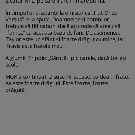
jucător NFL, pe care îl are în mare stimă.
În timpul unei apariții la emisiunea „Hot Ones
Versus”, el a spus: „Doamnelor și domnilor...
trebuie să fiți nebuni dacă ați crede că vreau să
"fumez" cu această bază de fani. De asemenea,
Taylor este un sfânt și foarte drăguț cu mine, iar
Travis este fratele meu.”
A glumit Trippie: „Sărută-i picioarele, dacă tot ești
acolo.”
MGK a continuat: „Iisuse Hristoase, eu doar... frate,
ea este foarte drăguță. Este foarte, foarte
drăguță”.