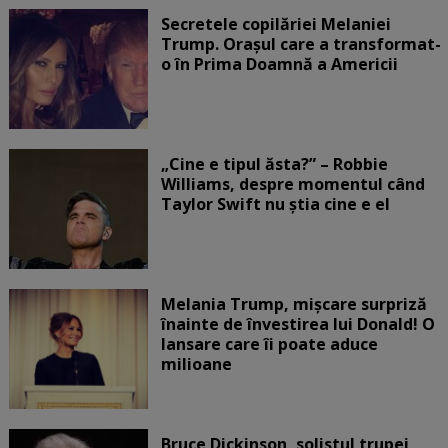
Secretele copilăriei Melaniei
Trump. Orașul care a transformat-
o în Prima Doamnă a Americii
„Cine e tipul ăsta?” – Robbie
Williams, despre momentul când
Taylor Swift nu știa cine e el
Melania Trump, mișcare surpriză
înainte de învestirea lui Donald! O
lansare care îi poate aduce
milioane
Bruce Dickinson, solistul trupei