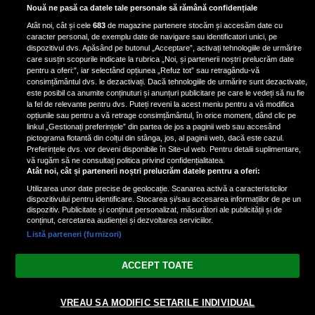
Bruce Dickinson, solistul trupei
Nouă ne pasă ca datele tale personale să rămână confidențiale
Iron Maiden, şi-a arătat talentul
Atât noi, cât și cele
683
de magazine partenere stocăm și accesăm date cu
de scrimer la un concurs în Franţa
caracter personal, de exemplu date de navigare sau identificatori unici, pe
dispozitivul dvs. Apăsând pe butonul „Acceptare”, activați tehnologiile de urmărire
care susțin scopurile indicate la rubrica „Noi, și partenerii noștri prelucrăm date
pentru a oferi:”, iar selectând opțiunea „Refuz tot” sau retragându-vă
consimțământul dvs. le dezactivați. Dacă tehnologiile de urmărire sunt dezactivate,
este posibil ca anumite conținuturi și anunțuri publicitare pe care le vedeți să nu fie
Nicki Minaj, acuzată de agresiune
la fel de relevante pentru dvs. Puteți reveni la acest meniu pentru a vă modifica
de fostul manager: Detalii șocante
opțiunile sau pentru a vă retrage consimțământul, în orice moment, dând clic pe
linkul „Gestionați preferințele” din partea de jos a paginii web sau accesând
din proces
pictograma flotantă din colțul din stânga, jos, al paginii web, dacă este cazul.
Nicki Minaj le-a lăudat pe...
Preferințele dvs. vor deveni disponibile în Site-ul web. Pentru detalii suplimentare,
vă rugăm să ne consultați politica privind confidențialitatea.
Atât noi, cât și partenerii noștri prelucrăm datele pentru a oferi:
Utilizarea unor date precise de geolocație. Scanarea activă a caracteristicilor
dispozitivului pentru identificare. Stocarea și/sau accesarea informațiilor de pe un
dispozitiv. Publicitate și conținut personalizat, măsurători ale publicității și de
conținut, cercetarea audienței și dezvoltarea serviciilor.
Listă parteneri (furnizori)
Vezi varianta Desktop
ACCEPT TOATE
Politica de confidențialitate
Politica cookies
Gestionați preferințele
|
|
VREAU SA MODIFIC SETARILE INDIVIDUAL
© 2026 radiodcnews.ro | Toate drepturile rezervate.