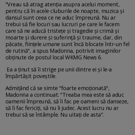
"Vreau să atrag atenția asupra acelui moment,
pentru că în acele cluburile de noapte, muzica și
dansul sunt ceea ce ne aduc împreună. Nu ar
trebui să fie locuri sau lucruri pe care le facem
care să ne aducă tristețe și tragedie și crimă și
moarte și durere și suferință și traume, dar, din
păcate, ființele umane sunt încă blocate într-un fel
de rutină", a spus Madonna, potrivit imaginilor
obținute de postul local WKMG News 6.
Ea a ținut să îi strige pe unii dintre ei și le-a
împărtășit poveștile.
Admițând că se simte "foarte emoționată",
Madonna a continuat: "Treaba mea este să aduc
oamenii împreună, să îi fac pe oameni să danseze,
să îi fac fericiți, să nu îi judec. Acest lucru nu ar
trebui să se întâmple. Nu uitați de asta".