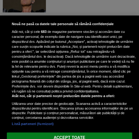
Bruce Dickinson, solistul trupei
Nouă ne pasă ca datele tale personale să rămână confidențiale
Iron Maiden, şi-a arătat talentul
Atât noi, cât și cele
683
de magazine partenere stocăm și accesăm date cu
de scrimer la un concurs în Franţa
caracter personal, de exemplu date de navigare sau identificatori unici, pe
dispozitivul dvs. Apăsând pe butonul „Acceptare”, activați tehnologiile de urmărire
care susțin scopurile indicate la rubrica „Noi, și partenerii noștri prelucrăm date
pentru a oferi:”, iar selectând opțiunea „Refuz tot” sau retragându-vă
consimțământul dvs. le dezactivați. Dacă tehnologiile de urmărire sunt dezactivate,
este posibil ca anumite conținuturi și anunțuri publicitare pe care le vedeți să nu fie
Nicki Minaj, acuzată de agresiune
la fel de relevante pentru dvs. Puteți reveni la acest meniu pentru a vă modifica
de fostul manager: Detalii șocante
opțiunile sau pentru a vă retrage consimțământul, în orice moment, dând clic pe
linkul „Gestionați preferințele” din partea de jos a paginii web sau accesând
din proces
pictograma flotantă din colțul din stânga, jos, al paginii web, dacă este cazul.
Nicki Minaj le-a lăudat pe...
Preferințele dvs. vor deveni disponibile în Site-ul web. Pentru detalii suplimentare,
vă rugăm să ne consultați politica privind confidențialitatea.
Atât noi, cât și partenerii noștri prelucrăm datele pentru a oferi:
Utilizarea unor date precise de geolocație. Scanarea activă a caracteristicilor
dispozitivului pentru identificare. Stocarea și/sau accesarea informațiilor de pe un
dispozitiv. Publicitate și conținut personalizat, măsurători ale publicității și de
conținut, cercetarea audienței și dezvoltarea serviciilor.
Listă parteneri (furnizori)
Vezi varianta Desktop
ACCEPT TOATE