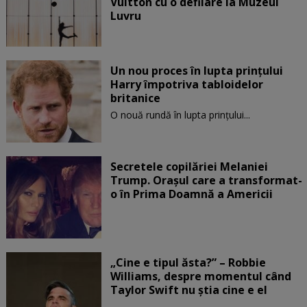
Vuitton cu o defilare la Muzeul
Luvru
Un nou proces în lupta prinţului
Harry împotriva tabloidelor
britanice
O nouă rundă în lupta prinţului...
Secretele copilăriei Melaniei
Trump. Orașul care a transformat-
o în Prima Doamnă a Americii
„Cine e tipul ăsta?” – Robbie
Williams, despre momentul când
Taylor Swift nu știa cine e el