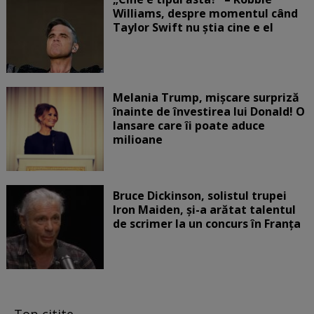
Williams, despre momentul când
Taylor Swift nu știa cine e el
Melania Trump, mișcare surpriză
înainte de învestirea lui Donald! O
lansare care îi poate aduce
milioane
Bruce Dickinson, solistul trupei
Iron Maiden, şi-a arătat talentul
de scrimer la un concurs în Franţa
Top citite