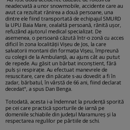
neadecvată a unor snowmobile, accidente care au
avut ca rezultat rănirea a două persoane, una
dintre ele fiind transportată de echipajul SMURD
la UPU Baia Mare, cealaltă persoană, rănită uşor,
refuzând ajutorul medical specializat. De
asemenea, o persoană căzută într-o zonă cu acces
dificil în zona localităţii Vişeu de Jos, la care
salvatorii montani din formaţia Vişeu, împreună
cu colegii de la Ambulanţă, au ajuns cât au putut
de repede. Au găsit un bărbat inconştient, fără
puls şi respiraţie. Au efectuat manevrele de
resuscitare, care din păcate s-au dovedit a fi în
zadar, bărbatul, în vârstă de 66 ani, fiind declarat
decedat", a spus Dan Benga.
Totodată, acesta i-a îndemnat la prudenţă sporită
pe cei care practică sporturile de iarnă pe
domeniile schiabile din judeţul Maramureş şi la
respectarea regulilor pe pârtiile de schi.