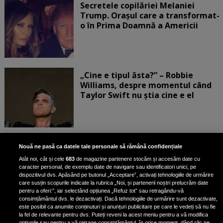
Secretele copilăriei Melaniei
Trump. Orașul care a transformat-
o în Prima Doamnă a Americii
„Cine e tipul ăsta?” – Robbie
Williams, despre momentul când
Taylor Swift nu știa cine e el
Bruce Dickinson, solistul trupei
Nouă ne pasă ca datele tale personale să rămână confidențiale
Iron Maiden, şi-a arătat talentul
Atât noi, cât și cele
683
de magazine partenere stocăm și accesăm date cu
de scrimer la un concurs în Franţa
caracter personal, de exemplu date de navigare sau identificatori unici, pe
dispozitivul dvs. Apăsând pe butonul „Acceptare”, activați tehnologiile de urmărire
care susțin scopurile indicate la rubrica „Noi, și partenerii noștri prelucrăm date
pentru a oferi:”, iar selectând opțiunea „Refuz tot” sau retragându-vă
consimțământul dvs. le dezactivați. Dacă tehnologiile de urmărire sunt dezactivate,
este posibil ca anumite conținuturi și anunțuri publicitare pe care le vedeți să nu fie
Nicki Minaj, acuzată de agresiune
la fel de relevante pentru dvs. Puteți reveni la acest meniu pentru a vă modifica
opțiunile sau pentru a vă retrage consimțământul, în orice moment, dând clic pe