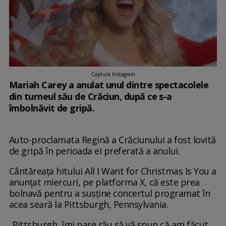
Captura Instagram
Mariah Carey a anulat unul dintre spectacolele
din turneul său de Crăciun, după ce s-a
îmbolnăvit de gripă.
Auto-proclamata Regină a Crăciunului a fost lovită
de gripă în perioada ei preferată a anului.
Cântăreața hitului All I Want for Christmas Is You a
anunțat miercuri, pe platforma X, că este prea
bolnavă pentru a susține concertul programat în
acea seară la Pittsburgh, Pennsylvania.
„Pittsburgh, îmi pare rău să vă spun că am făcut