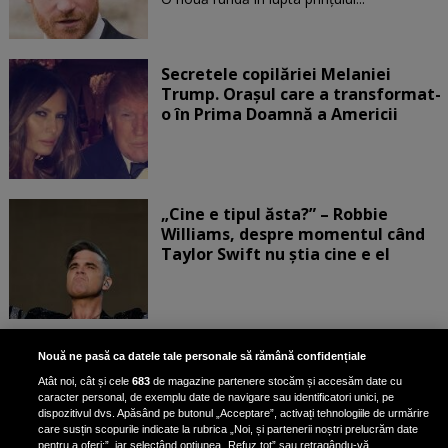
Secretele copilăriei Melaniei
Trump. Orașul care a transformat-
o în Prima Doamnă a Americii
„Cine e tipul ăsta?” – Robbie
Williams, despre momentul când
Taylor Swift nu știa cine e el
Bruce Dickinson, solistul trupei
Nouă ne pasă ca datele tale personale să rămână confidențiale
Iron Maiden, şi-a arătat talentul
Atât noi, cât și cele
683
de magazine partenere stocăm și accesăm date cu
de scrimer la un concurs în Franţa
caracter personal, de exemplu date de navigare sau identificatori unici, pe
dispozitivul dvs. Apăsând pe butonul „Acceptare”, activați tehnologiile de urmărire
care susțin scopurile indicate la rubrica „Noi, și partenerii noștri prelucrăm date
pentru a oferi:”, iar selectând opțiunea „Refuz tot” sau retragându-vă