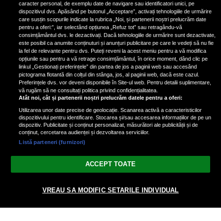
de scrimer la un concurs în Franţa
caracter personal, de exemplu date de navigare sau identificatori unici, pe
dispozitivul dvs. Apăsând pe butonul „Acceptare”, activați tehnologiile de urmărire
care susțin scopurile indicate la rubrica „Noi, și partenerii noștri prelucrăm date
pentru a oferi:”, iar selectând opțiunea „Refuz tot” sau retragându-vă
consimțământul dvs. le dezactivați. Dacă tehnologiile de urmărire sunt dezactivate,
este posibil ca anumite conținuturi și anunțuri publicitare pe care le vedeți să nu fie
Nicki Minaj, acuzată de agresiune
la fel de relevante pentru dvs. Puteți reveni la acest meniu pentru a vă modifica
de fostul manager: Detalii șocante
opțiunile sau pentru a vă retrage consimțământul, în orice moment, dând clic pe
linkul „Gestionați preferințele” din partea de jos a paginii web sau accesând
din proces
pictograma flotantă din colțul din stânga, jos, al paginii web, dacă este cazul.
Nicki Minaj le-a lăudat pe...
Preferințele dvs. vor deveni disponibile în Site-ul web. Pentru detalii suplimentare,
vă rugăm să ne consultați politica privind confidențialitatea.
Atât noi, cât și partenerii noștri prelucrăm datele pentru a oferi:
Utilizarea unor date precise de geolocație. Scanarea activă a caracteristicilor
dispozitivului pentru identificare. Stocarea și/sau accesarea informațiilor de pe un
dispozitiv. Publicitate și conținut personalizat, măsurători ale publicității și de
conținut, cercetarea audienței și dezvoltarea serviciilor.
Listă parteneri (furnizori)
Vezi varianta Desktop
ACCEPT TOATE
Politica de confidențialitate
Politica cookies
Gestionați preferințele
|
|
VREAU SA MODIFIC SETARILE INDIVIDUAL
© 2026 radiodcnews.ro | Toate drepturile rezervate.