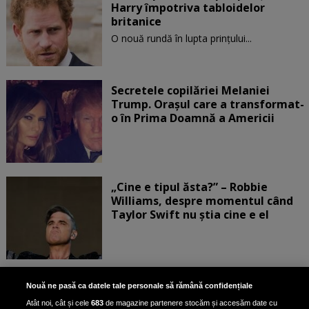
Harry împotriva tabloidelor
britanice
O nouă rundă în lupta prinţului...
Secretele copilăriei Melaniei
Trump. Orașul care a transformat-
o în Prima Doamnă a Americii
„Cine e tipul ăsta?” – Robbie
Williams, despre momentul când
Taylor Swift nu știa cine e el
Bruce Dickinson, solistul trupei
Nouă ne pasă ca datele tale personale să rămână confidențiale
Iron Maiden, şi-a arătat talentul
Atât noi, cât și cele
683
de magazine partenere stocăm și accesăm date cu