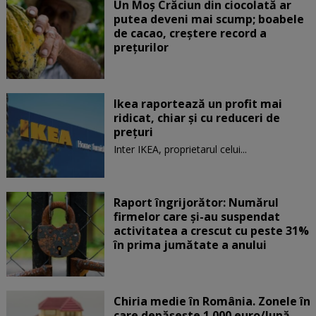
Un Moş Crăciun din ciocolată ar
putea deveni mai scump; boabele
de cacao, creştere record a
preţurilor
Ikea raportează un profit mai
ridicat, chiar și cu reduceri de
preţuri
Inter IKEA, proprietarul celui...
Raport îngrijorător: Numărul
firmelor care şi-au suspendat
activitatea a crescut cu peste 31%
în prima jumătate a anului
Chiria medie în România. Zonele în
care depăşeşte 1.000 euro/lună