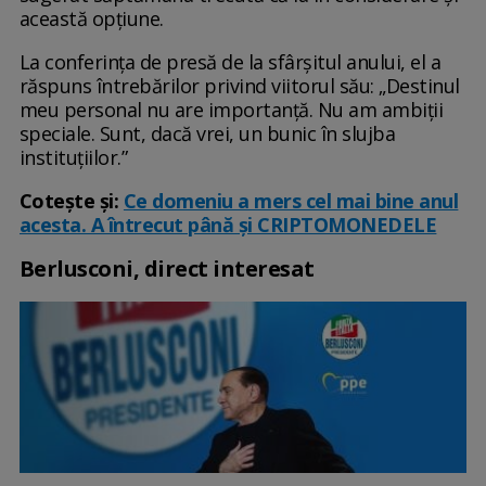
această opțiune.
La conferința de presă de la sfârșitul anului, el a
răspuns întrebărilor privind viitorul său: „Destinul
meu personal nu are importanță. Nu am ambiții
speciale. Sunt, dacă vrei, un bunic în slujba
instituțiilor.”
Cotește și:
Ce domeniu a mers cel mai bine anul
acesta. A întrecut până și CRIPTOMONEDELE
Berlusconi, direct interesat