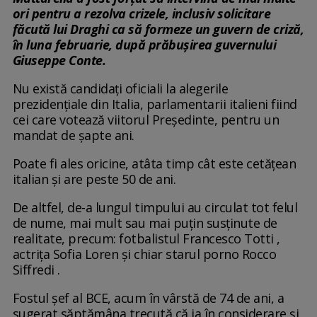
ori pentru a rezolva crizele, inclusiv solicitare
făcută lui Draghi ca să formeze un guvern de criză,
în luna februarie, după prăbușirea guvernului
Giuseppe Conte.
Nu există candidați oficiali la alegerile
prezidențiale din Italia, parlamentarii italieni fiind
cei care votează viitorul Președinte, pentru un
mandat de șapte ani.
Poate fi ales oricine, atâta timp cât este cetățean
italian și are peste 50 de ani.
De altfel, de-a lungul timpului au circulat tot felul
de nume, mai mult sau mai puțin susținute de
realitate, precum: fotbalistul Francesco Totti ,
actrița Sofia Loren și chiar starul porno Rocco
Siffredi .
Fostul șef al BCE, acum în vârstă de 74 de ani, a
sugerat săptămâna trecută că ia în considerare și