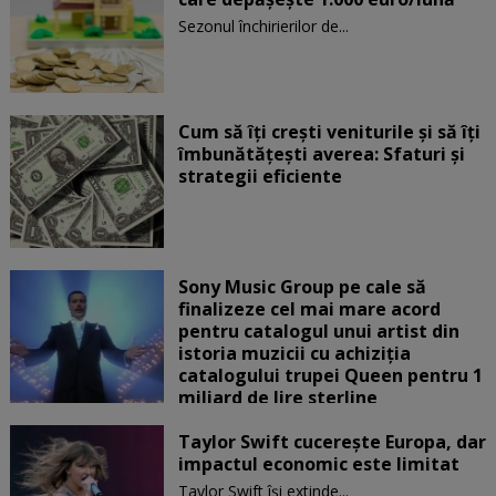
Sezonul închirierilor de...
Cum să îți crești veniturile și să îți
îmbunătățești averea: Sfaturi și
strategii eficiente
Sony Music Group pe cale să
finalizeze cel mai mare acord
pentru catalogul unui artist din
istoria muzicii cu achiziția
catalogului trupei Queen pentru 1
miliard de lire sterline
Taylor Swift cucerește Europa, dar
impactul economic este limitat
Taylor Swift își extinde...