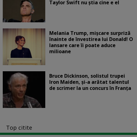
Taylor Swift nu știa cine e el
Melania Trump, mișcare surpriză
înainte de învestirea lui Donald! O
lansare care îi poate aduce
milioane
Bruce Dickinson, solistul trupei
Iron Maiden, şi-a arătat talentul
de scrimer la un concurs în Franţa
Top citite