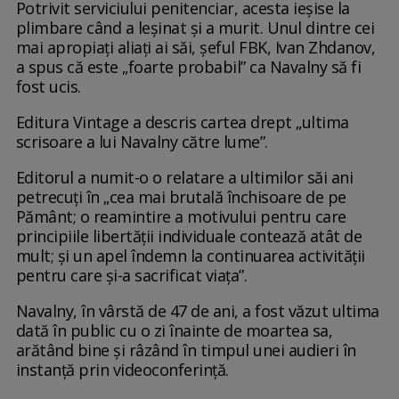
Potrivit serviciului penitenciar, acesta ieșise la
plimbare când a leșinat și a murit. Unul dintre cei
mai apropiați aliați ai săi, șeful FBK, Ivan Zhdanov,
a spus că este „foarte probabil” ca Navalny să fi
fost ucis.
Editura Vintage a descris cartea drept „ultima
scrisoare a lui Navalny către lume”.
Editorul a numit-o o relatare a ultimilor săi ani
petrecuți în „cea mai brutală închisoare de pe
Pământ; o reamintire a motivului pentru care
principiile libertății individuale contează atât de
mult; și un apel îndemn la continuarea activității
pentru care și-a sacrificat viața”.
Navalny, în vârstă de 47 de ani, a fost văzut ultima
dată în public cu o zi înainte de moartea sa,
arătând bine și râzând în timpul unei audieri în
instanță prin videoconferință.