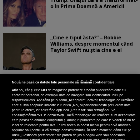
o în Prima Doamnă a Americii
„Cine e tipul ăsta?” – Robbie
Williams, despre momentul când
Taylor Swift nu știa cine e el
Bruce Dickinson, solistul trupei
Nouă ne pasă ca datele tale personale să rămână confidențiale
Iron Maiden, şi-a arătat talentul
Atât noi, cât și cele
683
de magazine partenere stocăm și accesăm date cu
de scrimer la un concurs în Franţa
caracter personal, de exemplu date de navigare sau identificatori unici, pe
dispozitivul dvs. Apăsând pe butonul „Acceptare”, activați tehnologiile de urmărire
care susțin scopurile indicate la rubrica „Noi, și partenerii noștri prelucrăm date
pentru a oferi:”, iar selectând opțiunea „Refuz tot” sau retragându-vă
consimțământul dvs. le dezactivați. Dacă tehnologiile de urmărire sunt dezactivate,
este posibil ca anumite conținuturi și anunțuri publicitare pe care le vedeți să nu fie
Nicki Minaj, acuzată de agresiune
la fel de relevante pentru dvs. Puteți reveni la acest meniu pentru a vă modifica
de fostul manager: Detalii șocante
opțiunile sau pentru a vă retrage consimțământul, în orice moment, dând clic pe
linkul „Gestionați preferințele” din partea de jos a paginii web sau accesând
din proces