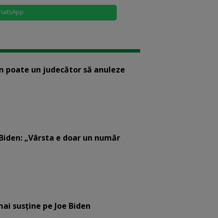
hatsApp
m poate un judecător să anuleze
 Biden: „Vârsta e doar un număr
mai susține pe Joe Biden