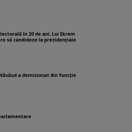
ectorală în 20 de ani. Lui Ekrem
ere să candideze la prezidențiale
-Năsăud a demisionat din funcție
oparlamentare