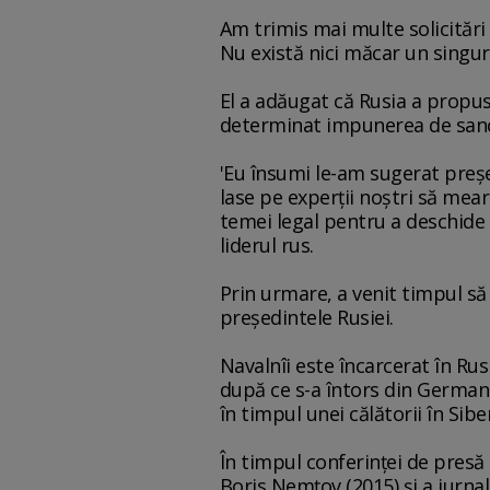
Am trimis mai multe solicitări
Nu există nici măcar un singur
El a adăugat că Rusia a propus,
determinat impunerea de sancţ
'Eu însumi le-am sugerat preşe
lase pe experţii noştri să mear
temei legal pentru a deschide 
liderul rus.
Prin urmare, a venit timpul să
preşedintele Rusiei.
Navalnîi este încarcerat în Rus
după ce s-a întors din Germani
în timpul unei călătorii în Sibe
În timpul conferinţei de presă 
Boris Nemţov (2015) şi a jurnal