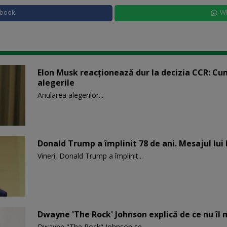
ebook
W
Elon Musk reacționează dur la decizia CCR: Cu
alegerile
Anularea alegerilor...
Donald Trump a împlinit 78 de ani. Mesajul lui
Vineri, Donald Trump a împlinit...
Dwayne 'The Rock' Johnson explică de ce nu îl 
Dwayne "The Rock" Johnson se...