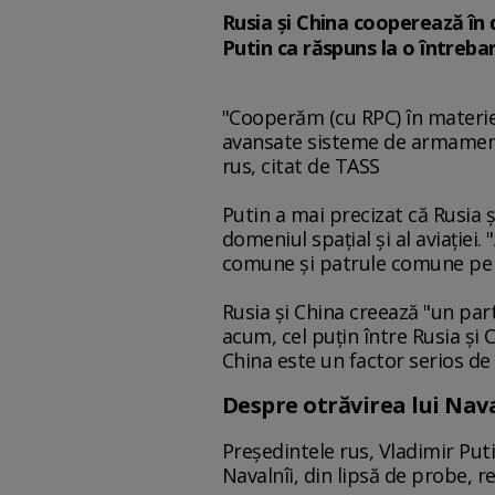
Rusia şi China cooperează în
Putin ca răspuns la o întrebar
"Cooperăm (cu RPC) în materie
avansate sisteme de armament.
rus, citat de TASS
Putin a mai precizat că Rusia 
domeniul spaţial şi al aviaţiei.
comune şi patrule comune pe m
Rusia şi China creează "un par
acum, cel puţin între Rusia şi 
China este un factor serios de 
Despre otrăvirea lui Nava
Preşedintele rus, Vladimir Putin
Navalnîi, din lipsă de probe, r