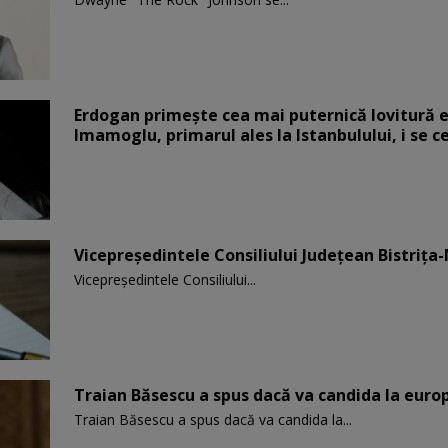
Erdogan primește cea mai puternică lovitură el
Imamoglu, primarul ales la Istanbulului, i se c
Vicepreşedintele Consiliului Judeţean Bistriţa
Vicepreşedintele Consiliului...
Traian Băsescu a spus dacă va candida la eur
Traian Băsescu a spus dacă va candida la...