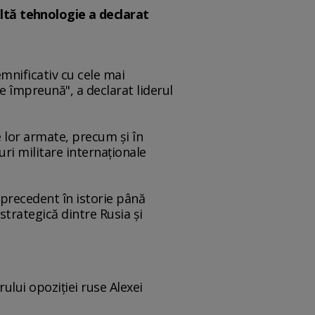
ltă tehnologie a declarat
mnificativ cu cele mai
 împreună", a declarat liderul
e lor armate, precum şi în
curi militare internaţionale
 precedent în istorie până
 strategică dintre Rusia şi
rului opoziţiei ruse Alexei