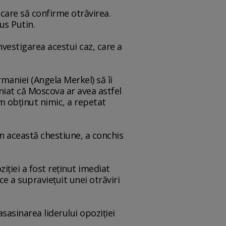
 care să confirme otrăvirea.
us Putin.
nvestigarea acestui caz, care a
maniei (Angela Merkel) să îi
iniat că Moscova ar avea astfel
m obţinut nimic, a repetat
n această chestiune, a conchis
iţiei a fost reţinut imediat
e a supravieţuit unei otrăviri
asasinarea liderului opoziţiei