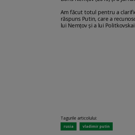
Am făcut totul pentru a clarifi
răspuns Putin, care a recunos
lui Nemţov şi a lui Politkovska
Tagurile articolului:
rusia
vladimir putin