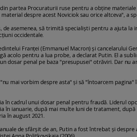
 din partea Procuraturii ruse pentru a obţine materiale
 material despre acest Noviciok sau orice altceva", a sp
 de asemenea, să trimită specialişti pentru a ajuta la i
iuni occidentale.
dintelui Franţei (Emmanuel Macron) şi cancelarului Ger
gă acolo pentru a lua probe, a declarat Putin. El a subl
un dosar penal pe baza "presupusei" otrăviri. Dar nu a
 "nu mai vorbim despre asta" şi să "întoarcem pagina" î
ia în cadrul unui dosar penal pentru fraudă. Liderul opoz
a în ianuarie, după mai multe luni de tratament, după c
ria în august 2021.
anuale de sfârşit de an, Putin a fost întrebat şi despre 
istei Anna Politkovskaia (2006).