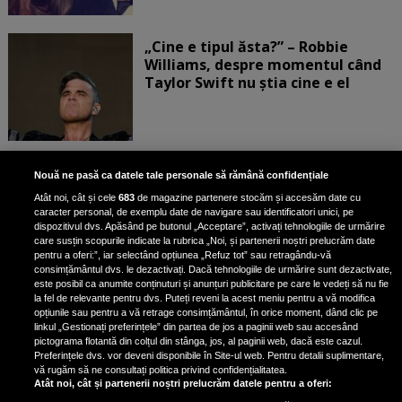
„Cine e tipul ăsta?” – Robbie
Williams, despre momentul când
Taylor Swift nu știa cine e el
Bruce Dickinson, solistul trupei
Nouă ne pasă ca datele tale personale să rămână confidențiale
Iron Maiden, şi-a arătat talentul
Atât noi, cât și cele
683
de magazine partenere stocăm și accesăm date cu
de scrimer la un concurs în Franţa
caracter personal, de exemplu date de navigare sau identificatori unici, pe
dispozitivul dvs. Apăsând pe butonul „Acceptare”, activați tehnologiile de urmărire
care susțin scopurile indicate la rubrica „Noi, și partenerii noștri prelucrăm date
pentru a oferi:”, iar selectând opțiunea „Refuz tot” sau retragându-vă
consimțământul dvs. le dezactivați. Dacă tehnologiile de urmărire sunt dezactivate,
este posibil ca anumite conținuturi și anunțuri publicitare pe care le vedeți să nu fie
Nicki Minaj, acuzată de agresiune
la fel de relevante pentru dvs. Puteți reveni la acest meniu pentru a vă modifica
de fostul manager: Detalii șocante
opțiunile sau pentru a vă retrage consimțământul, în orice moment, dând clic pe
linkul „Gestionați preferințele” din partea de jos a paginii web sau accesând
din proces
pictograma flotantă din colțul din stânga, jos, al paginii web, dacă este cazul.
Nicki Minaj le-a lăudat pe...
Preferințele dvs. vor deveni disponibile în Site-ul web. Pentru detalii suplimentare,
vă rugăm să ne consultați politica privind confidențialitatea.
Atât noi, cât și partenerii noștri prelucrăm datele pentru a oferi: