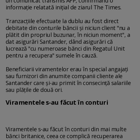
un comunicat transmis AFP, confirmând o
informaţie relatată iniţial de ziarul The Times.
Tranzacţiile efectuate la dublu au fost direct
debitate din conturile băncii şi niciun client "nu a
plătit din propriul buzunar, în niciun moment", a
dat asigurări Santander, dând asigurări că
lucrează "cu numeroase bănci din Regatul Unit
pentru a recupera" sumele în cauză.
Beneficiarii viramentelor erau în special angajaţi
sau furnizori din anumite companii cliente ale
Santander care şi-au primit în consecinţă salariile
sau plăţile de două ori.
Viramentele s-au făcut în conturi
Viramentele s-au făcut în conturi din mai multe
bănci britanice, ceea ce complică recuperarea