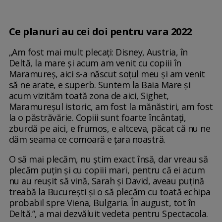
Ce planuri au cei doi pentru vara 2022
„Am fost mai mult plecați: Disney, Austria, în
Deltă, la mare și acum am venit cu copiii în
Maramureș, aici s-a născut soțul meu și am venit
să ne arate, e superb. Suntem la Baia Mare și
acum vizităm toată zona de aici, Sighet,
Maramureșul istoric, am fost la mănăstiri, am fost
la o păstrăvărie. Copiii sunt foarte încântați,
zburdă pe aici, e frumos, e altceva, păcat că nu ne
dăm seama ce comoară e țara noastră.
O să mai plecăm, nu știm exact însă, dar vreau să
plecăm puțin și cu copiii mari, pentru că ei acum
nu au reușit să vină, Sarah și David, aveau puțină
treabă la București și o să plecăm cu toată echipa
probabil spre Viena, Bulgaria. În august, tot în
Deltă.”, a mai dezvăluit vedeta pentru Spectacola.