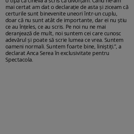
o tipă că cineva a scris că divorțăm. Când ne-am
mai certat am dat o declarație de asta și ziceam că
certurile sunt binevenite uneori într-un cuplu,
doar că nu sunt atât de importante, dar ei nu știu
ce au înțeles, ce au scris. Pe noi nu ne mai
deranjează de mult, noi suntem cei care cunosc
adevărul și poate să scrie lumea ce vrea. Suntem
oameni normali. Suntem foarte bine, liniștiți.”, a
declarat Anca Serea în exclusivitate pentru
Spectacola.