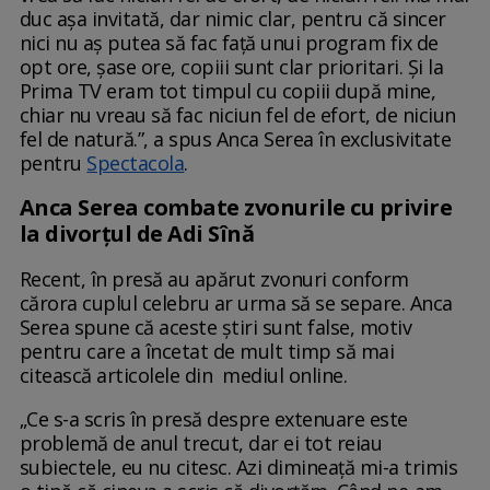
duc așa invitată, dar nimic clar, pentru că sincer
nici nu aș putea să fac față unui program fix de
opt ore, șase ore, copiii sunt clar prioritari. Și la
Prima TV eram tot timpul cu copiii după mine,
chiar nu vreau să fac niciun fel de efort, de niciun
fel de natură.”, a spus Anca Serea în exclusivitate
pentru
Spectacola
.
Anca Serea combate zvonurile cu privire
la divorțul de Adi Sînă
Recent, în presă au apărut zvonuri conform
cărora cuplul celebru ar urma să se separe. Anca
Serea spune că aceste știri sunt false, motiv
pentru care a încetat de mult timp să mai
citească articolele din mediul online.
„Ce s-a scris în presă despre extenuare este
problemă de anul trecut, dar ei tot reiau
subiectele, eu nu citesc. Azi dimineață mi-a trimis