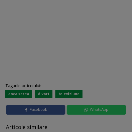
Tagurile articolului:
anca serea
divort
televiziune
Facebook
WhatsApp
Articole similare