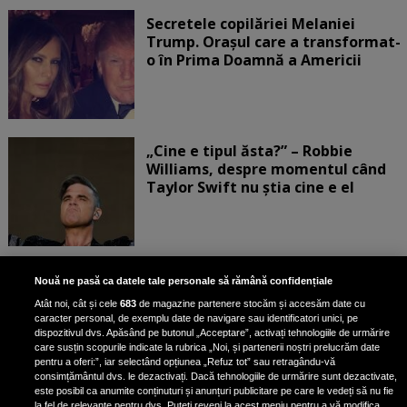
Secretele copilăriei Melaniei
Trump. Orașul care a transformat-
o în Prima Doamnă a Americii
„Cine e tipul ăsta?” – Robbie
Williams, despre momentul când
Taylor Swift nu știa cine e el
Bruce Dickinson, solistul trupei
Nouă ne pasă ca datele tale personale să rămână confidențiale
Iron Maiden, şi-a arătat talentul
Atât noi, cât și cele
683
de magazine partenere stocăm și accesăm date cu
de scrimer la un concurs în Franţa
caracter personal, de exemplu date de navigare sau identificatori unici, pe
dispozitivul dvs. Apăsând pe butonul „Acceptare”, activați tehnologiile de urmărire
care susțin scopurile indicate la rubrica „Noi, și partenerii noștri prelucrăm date
pentru a oferi:”, iar selectând opțiunea „Refuz tot” sau retragându-vă
consimțământul dvs. le dezactivați. Dacă tehnologiile de urmărire sunt dezactivate,
este posibil ca anumite conținuturi și anunțuri publicitare pe care le vedeți să nu fie
Nicki Minaj, acuzată de agresiune
la fel de relevante pentru dvs. Puteți reveni la acest meniu pentru a vă modifica