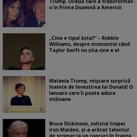
Trump. Orașul care a transformat-
o în Prima Doamnă a Americii
„Cine e tipul ăsta?” – Robbie
Williams, despre momentul când
Taylor Swift nu știa cine e el
Melania Trump, mișcare surpriză
înainte de învestirea lui Donald! O
lansare care îi poate aduce
milioane
Bruce Dickinson, solistul trupei
Iron Maiden, şi-a arătat talentul
de scrimer la un concurs în Franţa