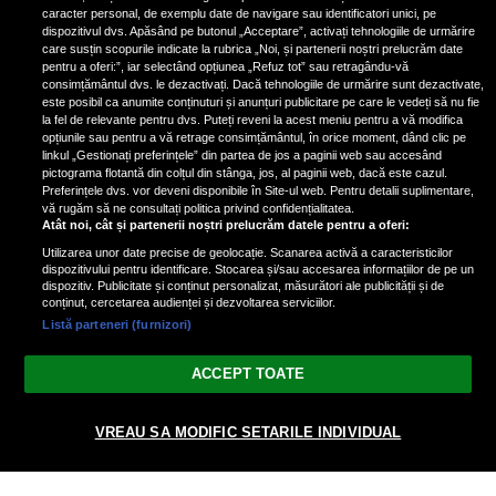
de scrimer la un concurs în Franţa
caracter personal, de exemplu date de navigare sau identificatori unici, pe
dispozitivul dvs. Apăsând pe butonul „Acceptare”, activați tehnologiile de urmărire
care susțin scopurile indicate la rubrica „Noi, și partenerii noștri prelucrăm date
pentru a oferi:”, iar selectând opțiunea „Refuz tot” sau retragându-vă
consimțământul dvs. le dezactivați. Dacă tehnologiile de urmărire sunt dezactivate,
este posibil ca anumite conținuturi și anunțuri publicitare pe care le vedeți să nu fie
Nicki Minaj, acuzată de agresiune
la fel de relevante pentru dvs. Puteți reveni la acest meniu pentru a vă modifica
de fostul manager: Detalii șocante
opțiunile sau pentru a vă retrage consimțământul, în orice moment, dând clic pe
linkul „Gestionați preferințele” din partea de jos a paginii web sau accesând
din proces
pictograma flotantă din colțul din stânga, jos, al paginii web, dacă este cazul.
Nicki Minaj le-a lăudat pe...
Preferințele dvs. vor deveni disponibile în Site-ul web. Pentru detalii suplimentare,
vă rugăm să ne consultați politica privind confidențialitatea.
Atât noi, cât și partenerii noștri prelucrăm datele pentru a oferi:
Utilizarea unor date precise de geolocație. Scanarea activă a caracteristicilor
dispozitivului pentru identificare. Stocarea și/sau accesarea informațiilor de pe un
dispozitiv. Publicitate și conținut personalizat, măsurători ale publicității și de
conținut, cercetarea audienței și dezvoltarea serviciilor.
Listă parteneri (furnizori)
Vezi varianta Desktop
ACCEPT TOATE
Politica de confidențialitate
Politica cookies
Gestionați preferințele
|
|
VREAU SA MODIFIC SETARILE INDIVIDUAL
© 2026 radiodcnews.ro | Toate drepturile rezervate.