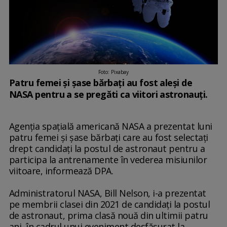
Foto: Pixabay
Patru femei și șase bărbați au fost aleși de
NASA pentru a se pregăti ca viitori astronauți.
Agenţia spaţială americană NASA a prezentat luni
patru femei şi şase bărbaţi care au fost selectaţi
drept candidaţi la postul de astronaut pentru a
participa la antrenamente în vederea misiunilor
viitoare, informează DPA.
Administratorul NASA, Bill Nelson, i-a prezentat
pe membrii clasei din 2021 de candidaţi la postul
de astronaut, prima clasă nouă din ultimii patru
ani, în cadrul unui eveniment desfăşurat la