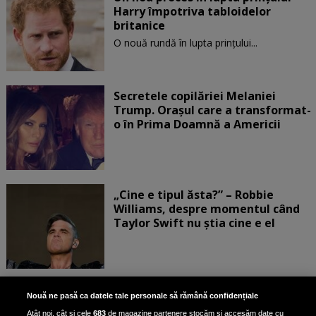
Harry împotriva tabloidelor
britanice
O nouă rundă în lupta prinţului...
Secretele copilăriei Melaniei
Trump. Orașul care a transformat-
o în Prima Doamnă a Americii
„Cine e tipul ăsta?” – Robbie
Williams, despre momentul când
Taylor Swift nu știa cine e el
Bruce Dickinson, solistul trupei
Nouă ne pasă ca datele tale personale să rămână confidențiale
Iron Maiden, şi-a arătat talentul
Atât noi, cât și cele
683
de magazine partenere stocăm și accesăm date cu