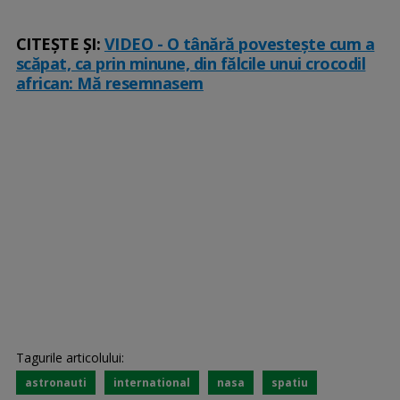
CITEȘTE ȘI:
VIDEO - O tânără povestește cum a
scăpat, ca prin minune, din fălcile unui crocodil
african: Mă resemnasem
Tagurile articolului:
astronauti
international
nasa
spatiu