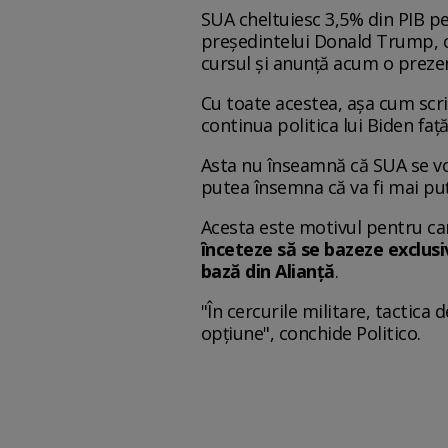
SUA cheltuiesc 3,5% din PIB p
președintelui Donald Trump, ca
cursul și anunță acum o preze
Cu toate acestea, așa cum scriu
continua politica lui Biden față
Asta nu înseamnă că SUA se vor
putea însemna că va fi mai pu
Acesta este motivul pentru ca
înceteze să se bazeze exclus
bază din Alianță
.
"În cercurile militare, tactica
opțiune", conchide Politico.