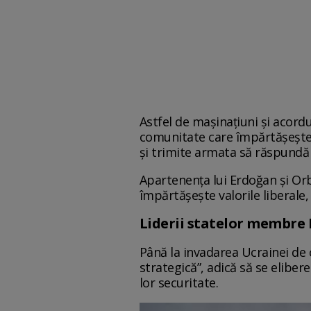
Astfel de mașinațiuni și acor
comunitate care împărtășește a
și trimite armata să răspundă l
Apartenența lui Erdoğan și Or
împărtășește valorile liberale
Liderii statelor membr
Până la invadarea Ucrainei de 
strategică”, adică să se eliber
lor securitate.