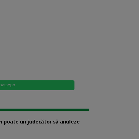
hatsApp
m poate un judecător să anuleze