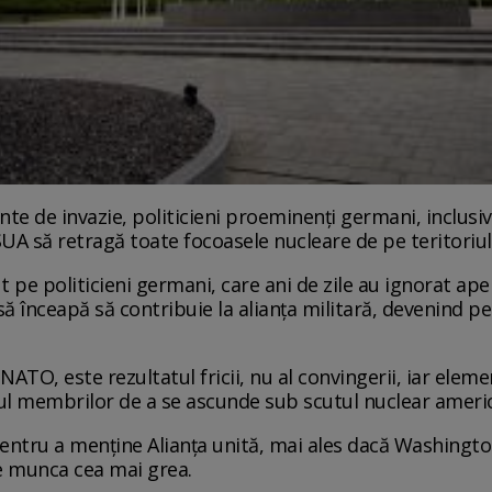
te de invazie, politicieni proeminenți germani, inclusi
UA să retragă toate focoasele nucleare de pe teritoriu
t pe politicieni germani, care ani de zile au ignorat ap
să înceapă să contribuie la alianța militară, devenind p
TO, este rezultatul fricii, nu al convingerii, iar eleme
ctul membrilor de a se ascunde sub scutul nuclear ameri
pentru a menține Alianța unită, mai ales dacă Washingto
ze munca cea mai grea.