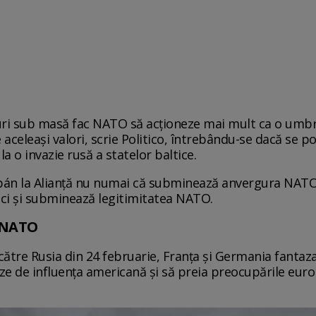
duri sub masă fac NATO să acționeze mai mult ca o umbr
celeași valori, scrie Politico, întrebându-se dacă se p
a o invazie rusă a statelor baltice.
bán la Alianță nu numai că subminează anvergura NATO,
, ci și subminează legitimitatea NATO.
e NATO
către Rusia din 24 februarie, Franța și Germania fanta
eze de influența americană și să preia preocupările euro