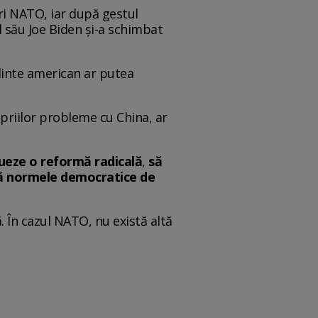
ri NATO, iar după gestul
l său Joe Biden și-a schimbat
edinte american ar putea
priilor probleme cu China, ar
ueze o reformă radicală
,
să
tă normele democratice de
ă. În cazul NATO, nu există altă