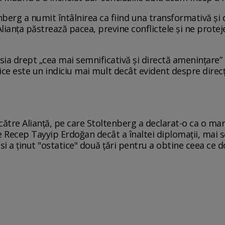
nberg a numit întâlnirea ca fiind una transformativă și
Alianța păstrează pacea, previne conflictele și ne protejea
sia drept „cea mai semnificativă și directă amenințare” la
ntice este un indiciu mai mult decât evident despre direc
 către Alianță, pe care Stoltenberg a declarat-o ca o ma
e Recep Tayyip Erdoğan decât a înaltei diplomații, mai scr
si a ținut "ostatice" două țări pentru a obtine ceea ce 