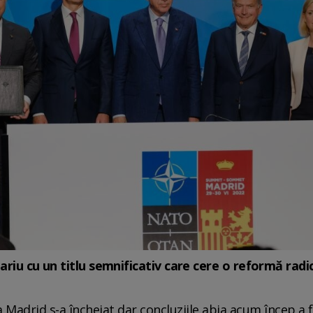
ariu cu un titlu semnificativ care cere o reformă radi
 Madrid s-a încheiat dar concluziile abia acum încep a fi