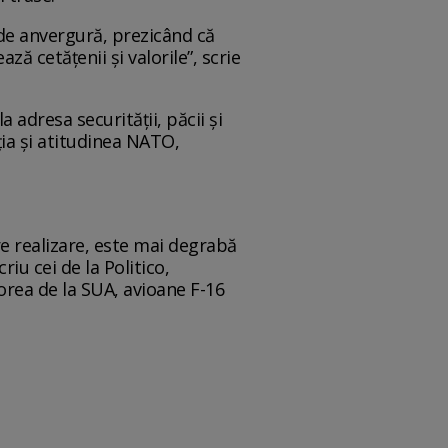
 de anvergură, prezicând că
ză cetățenii și valorile”, scrie
 adresa securității, păcii și
ția și atitudinea NATO,
re realizare, este mai degrabă
iu cei de la Politico,
dorea de la SUA, avioane F-16