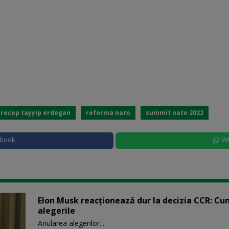
recep tayyip erdogan
reforma nato
summit nato 2022
ebook
W
Elon Musk reacționează dur la decizia CCR: Cu
alegerile
Anularea alegerilor...