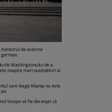
v ministrul de externe
l german.
elurile Washingtonului de a
este noapte mari susținători ai
ntul care leagă Alianța nu este
can.
nul începe să fie deranjat că