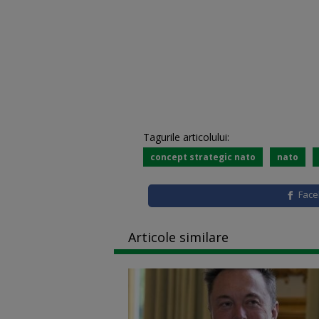
Tagurile articolului:
concept strategic nato
nato
Fac
Articole similare