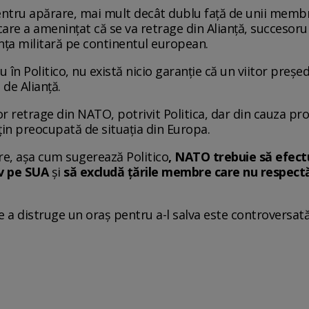
entru apărare, mai mult decât dublu față de unii memb
re a amenințat că se va retrage din Alianță, succesoru
nţa militară pe continentul european.
 în Politico, nu există nicio garanție că un viitor preș
 de Alianță.
 retrage din NATO, potrivit Politica, dar din cauza pro
țin preocupată de situația din Europa.
re, așa cum sugerează Politico
, NATO trebuie să efect
iv pe SUA
și
să excludă țările membre care nu respec
 de a distruge un oraș pentru a-l salva este controversat