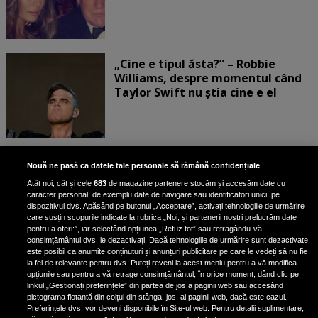
„Cine e tipul ăsta?” – Robbie
Williams, despre momentul când
Taylor Swift nu știa cine e el
Bruce Dickinson, solistul trupei
Nouă ne pasă ca datele tale personale să rămână confidențiale
Iron Maiden, şi-a arătat talentul
Atât noi, cât și cele
683
de magazine partenere stocăm și accesăm date cu
de scrimer la un concurs în Franţa
caracter personal, de exemplu date de navigare sau identificatori unici, pe
dispozitivul dvs. Apăsând pe butonul „Acceptare”, activați tehnologiile de urmărire
care susțin scopurile indicate la rubrica „Noi, și partenerii noștri prelucrăm date
pentru a oferi:”, iar selectând opțiunea „Refuz tot” sau retragându-vă
consimțământul dvs. le dezactivați. Dacă tehnologiile de urmărire sunt dezactivate,
este posibil ca anumite conținuturi și anunțuri publicitare pe care le vedeți să nu fie
Nicki Minaj, acuzată de agresiune
la fel de relevante pentru dvs. Puteți reveni la acest meniu pentru a vă modifica
de fostul manager: Detalii șocante
opțiunile sau pentru a vă retrage consimțământul, în orice moment, dând clic pe
linkul „Gestionați preferințele” din partea de jos a paginii web sau accesând
din proces
pictograma flotantă din colțul din stânga, jos, al paginii web, dacă este cazul.
Nicki Minaj le-a lăudat pe...
Preferințele dvs. vor deveni disponibile în Site-ul web. Pentru detalii suplimentare,