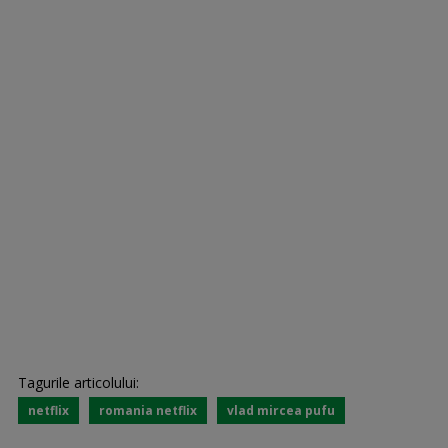
Tagurile articolului:
netflix
romania netflix
vlad mircea pufu