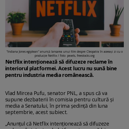
''Indiana Jones egiptean'' anunţă lansarea unui film despre Cleopatra în aceeaşi zi cu o
producţie Netflix / Foto: pexels, freestocks.org
Netflix intenționează să difuzeze reclame în
interiorul platformei. Acest lucru nu sună bine
pentru industria media românească.
Vlad Mircea Pufu, senator PNL, a spus că va
supune dezbaterii în comisia pentru cultură și
media a Senatului, în prima ședință din luna
septembrie, acest subiect.
„Anunțul că Netflix intenționează să difuzeze