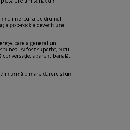
a piesă „Te-am sunat din
pornind împreună pe drumul
mația pop-rock a devenit una
nerețe, care a generat un
spunea „Ai fost superb”, Nicu
ă conversație, aparent banală,
ând în urmă o mare durere și un