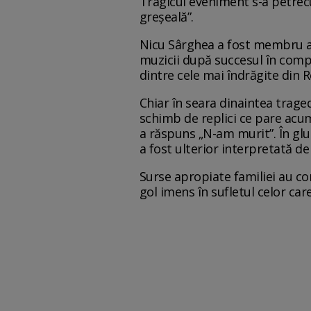
Tragicul eveniment s-a petrecu
greșeală”.
Nicu Sârghea a fost membru al
muzicii după succesul în compe
dintre cele mai îndrăgite din 
Chiar în seara dinaintea traged
schimb de replici ce pare acu
a răspuns „N-am murit”. În glu
a fost ulterior interpretată de
Surse apropiate familiei au co
gol imens în sufletul celor car