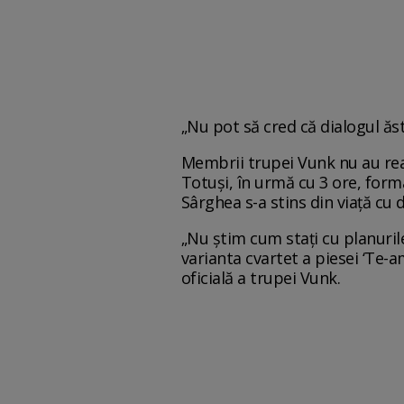
„Nu pot să cred că dialogul ăsta
Membrii trupei Vunk nu au rea
Totuși, în urmă cu 3 ore, form
Sârghea s-a stins din viață cu 
„Nu știm cum stați cu planuril
varianta cvartet a piesei ‘Te-a
oficială a trupei Vunk.