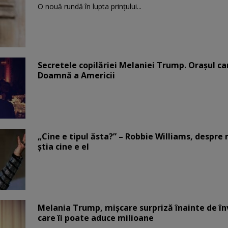
O nouă rundă în lupta prinţului...
Secretele copilăriei Melaniei Trump. Orașul c
Doamnă a Americii
„Cine e tipul ăsta?” – Robbie Williams, despr
știa cine e el
Melania Trump, mișcare surpriză înainte de înv
care îi poate aduce milioane