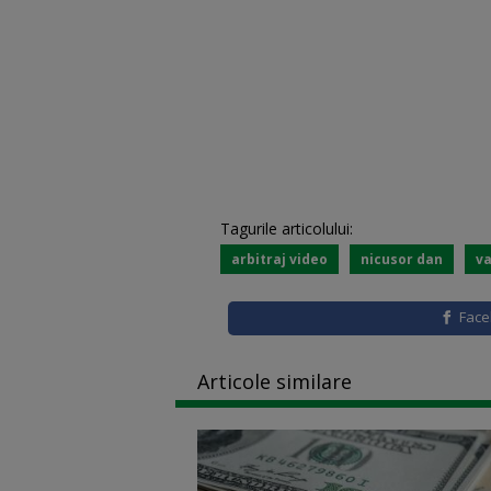
Tagurile articolului:
arbitraj video
nicusor dan
va
Fac
Articole similare