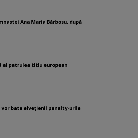
gimnastei Ana Maria Bărbosu, după
că al patrulea titlu european
e vor bate elvețienii penalty-urile