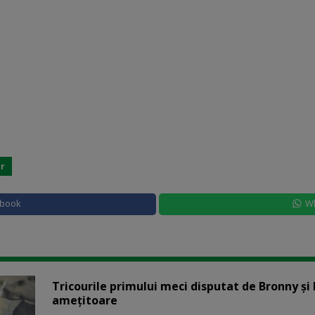
r
ebook
W
Tricourile primului meci disputat de Bronny ş
amețitoare