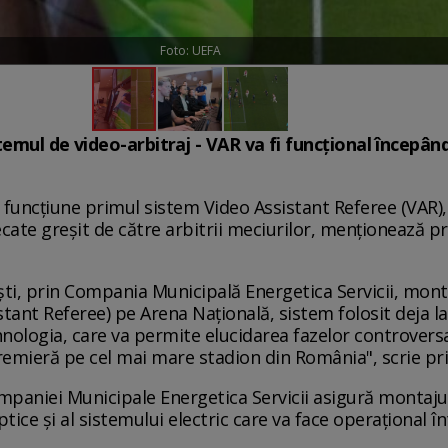
Foto: UEFA
emul de video-arbitraj - VAR va fi funcțional începân
n funcţiune primul sistem Video Assistant Referee (VAR)
cate greşit de către arbitrii meciurilor, menţionează pr
ti, prin Compania Municipală Energetica Servicii, mont
tant Referee) pe Arena Naţională, sistem folosit deja la
hnologia, care va permite elucidarea fazelor controvers
 premieră pe cel mai mare stadion din România", scrie p
Companiei Municipale Energetica Servicii asigură monta
optice şi al sistemului electric care va face operaţional 