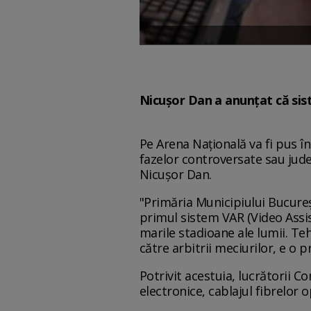
Nicuşor Dan a anunțat că sist
Pe Arena Naţională va fi pus î
fazelor controversate sau jude
Nicuşor Dan.
"Primăria Municipiului Bucureş
primul sistem VAR (Video Assis
marile stadioane ale lumii. Te
către arbitrii meciurilor, e o
Potrivit acestuia, lucrătorii 
electronice, cablajul fibrelor 