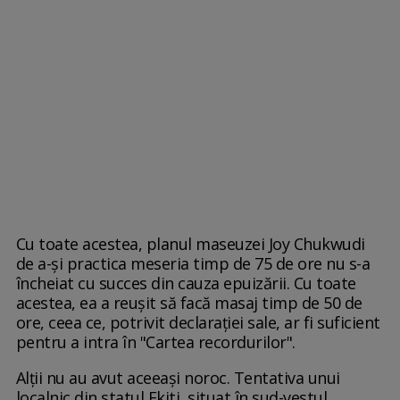
Cu toate acestea, planul maseuzei Joy Chukwudi
de a-și practica meseria timp de 75 de ore nu s-a
încheiat cu succes din cauza epuizării. Cu toate
acestea, ea a reușit să facă masaj timp de 50 de
ore, ceea ce, potrivit declarației sale, ar fi suficient
pentru a intra în "Cartea recordurilor".
Alții nu au avut aceeași noroc. Tentativa unui
localnic din statul Ekiti, situat în sud-vestul