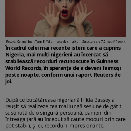
Record: Cel mai înalt Turn Eiffel din beţe de chibrituri. Structura are 7,2 metri/ freepik
În cadrul celei mai recente isterii care a cuprins
Nigeria, mai mulți nigerieni au încercat să
stabilească recorduri recunoscute în Guinness
World Records, în speranța de a deveni faimoși
peste noapte, conform unui raport Reuters de
joi.
După ce bucătăreasa nigeriană Hilda Bassey a
reușit să realizeze cea mai lungă sesiune de gătit
susținută de o singură persoană, oameni din
întreaga țară au început să caute moduri prin care
pot stabili, și ei, recorduri impresionante.