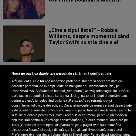
„Cine e tipul ăsta?” – Robbie
Williams, despre momentul când
Taylor Swift nu știa cine e el
Bruce Dickinson, solistul trupei
Nouă ne pasă ca datele tale personale să rămână confidențiale
Iron Maiden, şi-a arătat talentul
Atât noi, cât și cele
683
de magazine partenere stocăm și accesăm date cu
de scrimer la un concurs în Franţa
caracter personal, de exemplu date de navigare sau identificatori unici, pe
dispozitivul dvs. Apăsând pe butonul „Acceptare”, activați tehnologiile de urmărire
care susțin scopurile indicate la rubrica „Noi, și partenerii noștri prelucrăm date
pentru a oferi:”, iar selectând opțiunea „Refuz tot” sau retragându-vă
consimțământul dvs. le dezactivați. Dacă tehnologiile de urmărire sunt dezactivate,
este posibil ca anumite conținuturi și anunțuri publicitare pe care le vedeți să nu fie
Nicki Minaj, acuzată de agresiune
la fel de relevante pentru dvs. Puteți reveni la acest meniu pentru a vă modifica
de fostul manager: Detalii șocante
opțiunile sau pentru a vă retrage consimțământul, în orice moment, dând clic pe
linkul „Gestionați preferințele” din partea de jos a paginii web sau accesând
din proces
pictograma flotantă din colțul din stânga, jos, al paginii web, dacă este cazul.
Nicki Minaj le-a lăudat pe...
Preferințele dvs. vor deveni disponibile în Site-ul web. Pentru detalii suplimentare,