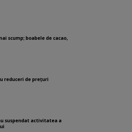
mai scump; boabele de cacao,
cu reduceri de preţuri
au suspendat activitatea a
ui