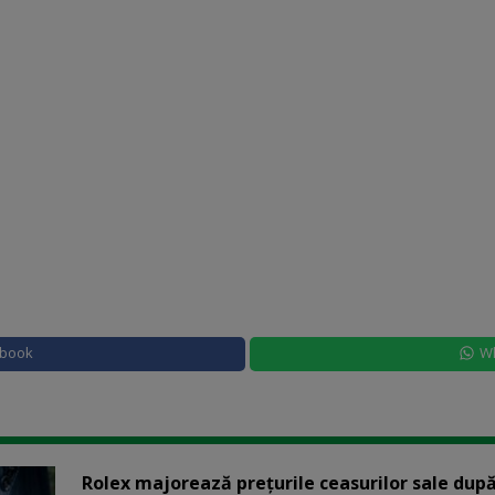
ebook
W
Rolex majorează preţurile ceasurilor sale după