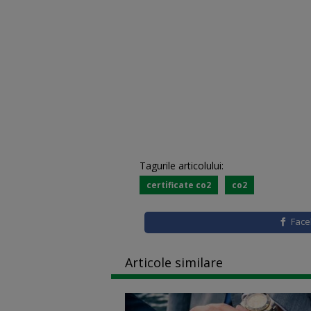
Tagurile articolului:
certificate co2
co2
Fac
Articole similare