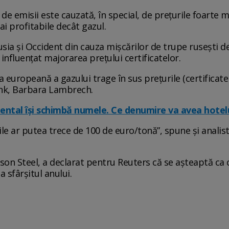
 de emisii este cauzată, în special, de prețurile foarte m
ai profitabile decât gazul.
sia și Occident din cauza mișcărilor de trupe rusești de
influențat majorarea prețului certificatelor.
ța europeană a gazului trage în sus prețurile (certificate
nk, Barbara Lambrech.
ental își schimbă numele. Ce denumire va avea hotelu
rile ar putea trece de 100 de euro/tonă”, spune și anali
son Steel, a declarat pentru Reuters că se așteaptă ca
 sfârșitul anului.