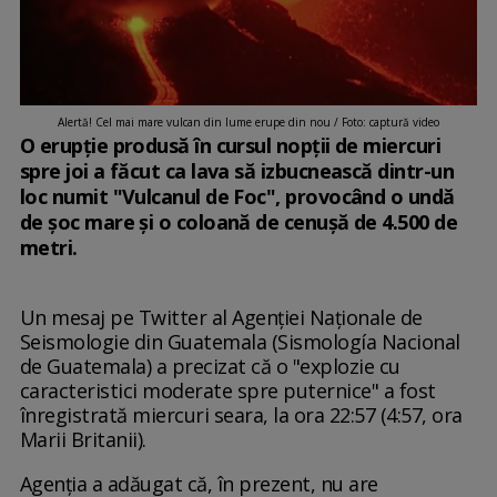
Alertă! Cel mai mare vulcan din lume erupe din nou / Foto: captură video
O erupție produsă în cursul nopții de miercuri
spre joi a făcut ca lava să izbucnească dintr-un
loc numit "Vulcanul de Foc", provocând o undă
de șoc mare și o coloană de cenușă de 4.500 de
metri.
Un mesaj pe Twitter al Agenției Naționale de
Seismologie din Guatemala (Sismología Nacional
de Guatemala) a precizat că o "explozie cu
caracteristici moderate spre puternice" a fost
înregistrată miercuri seara, la ora 22:57 (4:57, ora
Marii Britanii).
Agenția a adăugat că, în prezent, nu are