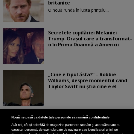
britanice
O nouă rundă în lupta prinţului...
Secretele copilăriei Melaniei
Trump. Orașul care a transformat-
o în Prima Doamnă a Americii
„Cine e tipul ăsta?” – Robbie
Williams, despre momentul când
Taylor Swift nu știa cine e el
Bruce Dickinson, solistul trupei
Nouă ne pasă ca datele tale personale să rămână confidențiale
Iron Maiden, şi-a arătat talentul
Atât noi, cât și cele
683
de magazine partenere stocăm și accesăm date cu
de scrimer la un concurs în Franţa
caracter personal, de exemplu date de navigare sau identificatori unici, pe