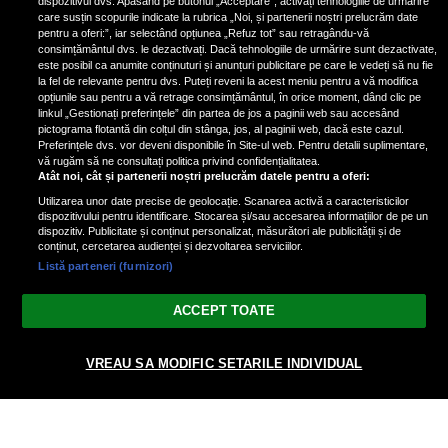
dispozitivul dvs. Apăsând pe butonul „Acceptare”, activați tehnologiile de urmărire
care susțin scopurile indicate la rubrica „Noi, și partenerii noștri prelucrăm date
pentru a oferi:”, iar selectând opțiunea „Refuz tot” sau retragându-vă
consimțământul dvs. le dezactivați. Dacă tehnologiile de urmărire sunt dezactivate,
este posibil ca anumite conținuturi și anunțuri publicitare pe care le vedeți să nu fie
Nicki Minaj, acuzată de agresiune
la fel de relevante pentru dvs. Puteți reveni la acest meniu pentru a vă modifica
de fostul manager: Detalii șocante
opțiunile sau pentru a vă retrage consimțământul, în orice moment, dând clic pe
linkul „Gestionați preferințele” din partea de jos a paginii web sau accesând
din proces
pictograma flotantă din colțul din stânga, jos, al paginii web, dacă este cazul.
Nicki Minaj le-a lăudat pe...
Preferințele dvs. vor deveni disponibile în Site-ul web. Pentru detalii suplimentare,
vă rugăm să ne consultați politica privind confidențialitatea.
Atât noi, cât și partenerii noștri prelucrăm datele pentru a oferi:
Utilizarea unor date precise de geolocație. Scanarea activă a caracteristicilor
dispozitivului pentru identificare. Stocarea și/sau accesarea informațiilor de pe un
dispozitiv. Publicitate și conținut personalizat, măsurători ale publicității și de
conținut, cercetarea audienței și dezvoltarea serviciilor.
Listă parteneri (furnizori)
Vezi varianta Desktop
ACCEPT TOATE
Politica de confidențialitate
Politica cookies
Gestionați preferințele
|
|
VREAU SA MODIFIC SETARILE INDIVIDUAL
© 2026 radiodcnews.ro | Toate drepturile rezervate.
nxt.196