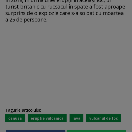
În 2018, în urma unei erupții în același loc, un
turist britanic cu rucsacul în spate a fost aproape
surprins de o explozie care s-a soldat cu moartea
a 25 de persoane.
Tagurile articolului:
cenusa
eruptie vulcanica
lava
vulcanul de foc