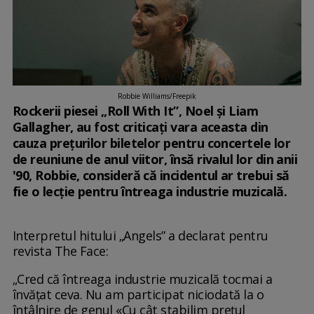
Robbie Williams/Freepik
Rockerii piesei „Roll With It”, Noel și Liam
Gallagher, au fost criticați vara aceasta din
cauza prețurilor biletelor pentru concertele lor
de reuniune de anul viitor, însă rivalul lor din anii
'90, Robbie, consideră că incidentul ar trebui să
fie o lecție pentru întreaga industrie muzicală.
Interpretul hitului „Angels” a declarat pentru
revista The Face:
„Cred că întreaga industrie muzicală tocmai a
învățat ceva. Nu am participat niciodată la o
întâlnire de genul «Cu cât stabilim prețul