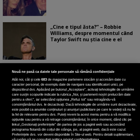
„Cine e tipul ăsta?” – Robbie
Williams, despre momentul când
Taylor Swift nu știa cine e el
Bruce Dickinson, solistul trupei
Nouă ne pasă ca datele tale personale să rămână confidențiale
Iron Maiden, şi-a arătat talentul
Atât noi, cât și cele
683
de magazine partenere stocăm și accesăm date cu
de scrimer la un concurs în Franţa
caracter personal, de exemplu date de navigare sau identificatori unici, pe
dispozitivul dvs. Apăsând pe butonul „Acceptare”, activați tehnologiile de urmărire
care susțin scopurile indicate la rubrica „Noi, și partenerii noștri prelucrăm date
pentru a oferi:”, iar selectând opțiunea „Refuz tot” sau retragându-vă
consimțământul dvs. le dezactivați. Dacă tehnologiile de urmărire sunt dezactivate,
este posibil ca anumite conținuturi și anunțuri publicitare pe care le vedeți să nu fie
Nicki Minaj, acuzată de agresiune
la fel de relevante pentru dvs. Puteți reveni la acest meniu pentru a vă modifica
de fostul manager: Detalii șocante
opțiunile sau pentru a vă retrage consimțământul, în orice moment, dând clic pe
linkul „Gestionați preferințele” din partea de jos a paginii web sau accesând
din proces
pictograma flotantă din colțul din stânga, jos, al paginii web, dacă este cazul.
Nicki Minaj le-a lăudat pe...
Preferințele dvs. vor deveni disponibile în Site-ul web. Pentru detalii suplimentare,
vă rugăm să ne consultați politica privind confidențialitatea.