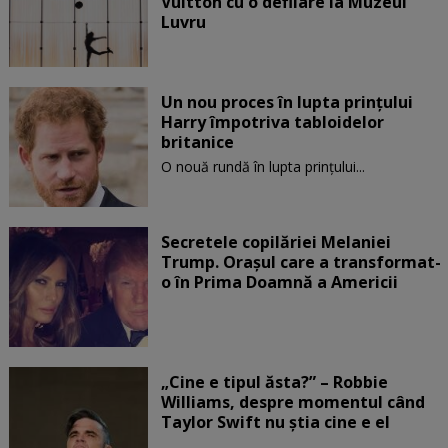
Vuitton cu o defilare la Muzeul
Luvru
Un nou proces în lupta prinţului
Harry împotriva tabloidelor
britanice
O nouă rundă în lupta prinţului...
Secretele copilăriei Melaniei
Trump. Orașul care a transformat-
o în Prima Doamnă a Americii
„Cine e tipul ăsta?” – Robbie
Williams, despre momentul când
Taylor Swift nu știa cine e el