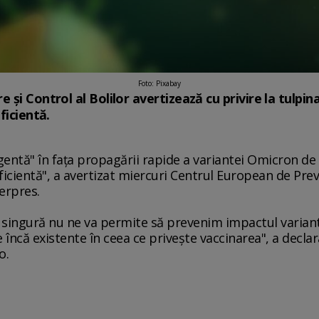
Foto: Pixabay
şi Control al Bolilor avertizează cu privire la tulpin
ficientă.
gentă" în faţa propagării rapide a variantei Omicron d
ficientă", a avertizat miercuri Centrul European de Preve
gerpres.
rea singură nu ne va permite să prevenim impactul varia
încă existente în ceea ce priveşte vaccinarea", a decla
o.