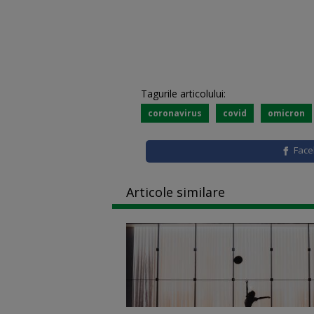
Tagurile articolului:
coronavirus
covid
omicron
Fac
Articole similare