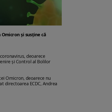
a Omicron și susține că
e coronavirus, deoarece
nire şi Control al Bolilor
ntei Omicron, deoarece nu
rat directoarea ECDC, Andrea