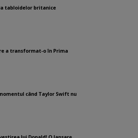
a tabloidelor britanice
are a transformat-o în Prima
e momentul când Taylor Swift nu
estirea lui Donald! O lansare