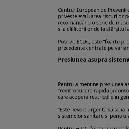
Centrul European de Prevenire ş
priveşte evaluarea riscurilor 
recomandând o serie de măsuri,
şi a călătoriilor de la sfârşitul 
Potrivit ECDC, este "foarte pro
precedente centrate pe varia
Presiunea asupra sistem
Pentru a menţine presiunea asu
"reintroducere rapidă şi cons
care acopera restricţiile în gen
"Este nevoie urgentă să se ia
sistemelor sanitare şi pentru a
Pentru ECDC, folosirea măştilor