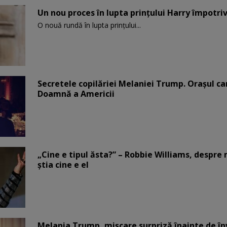
Un nou proces în lupta prinţului Harry împotriv
O nouă rundă în lupta prinţului...
Secretele copilăriei Melaniei Trump. Orașul c
Doamnă a Americii
„Cine e tipul ăsta?” – Robbie Williams, despr
știa cine e el
Melania Trump, mișcare surpriză înainte de înv