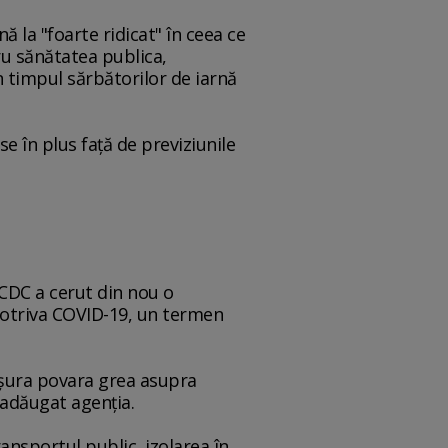
ă la "foarte ridicat" în ceea ce
ru sănătatea publica,
 timpul sărbătorilor de iarnă
se în plus faţă de previziunile
ECDC a cerut din nou o
potriva COVID-19, un termen
uşura povara grea asupra
a adăugat agenţia.
ansportul public, izolarea în