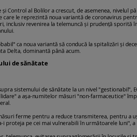
i Control al Bolilor a crescut, de asemenea, nivelul pân
pe care le reprezintă noua variantă de coronavirus pent
 inclusiv revenirea la telemuncă şi prudenţă sporită în
anului.
babil" ca noua variantă să conducă la spitalizări şi dece
nta Delta, dominantă până acum.
ului de sănătate
pra sistemului de sănătate la un nivel "gestionabil", 
olidare" a aşa-numitelor măsuri "non-farmaceutice" îm
eral.
 măsuri ferme pentru a reduce transmiterea, pentru a 
-i proteja pe cei mai vulnerabili în următoarele luni", 
, telemunca, evitarea supraaglomerării în locurile şi tr