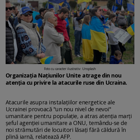
Foto cu caracter ilustrativ: Unsplash
Organizația Națiunilor Unite atrage din nou
atenția cu privire la atacurile ruse din Ucraina.
Atacurile asupra instalaţiilor energetice ale
Ucrainei provoacă "un nou nivel de nevoi"
umanitare pentru populaţie, a atras atenţia marţi
şeful agenţiei umanitare a ONU, temându-se de
noi strămutări de locuitori lăsaţi fără căldură în
plină iarnă, relatează AFP.