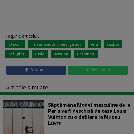
Tagurile articolului:
atacuri
infrastructura energetica
onu
razboi
refugiati
rusia
ucraina
ucraineni
Facebook
WhatsApp
Articole similare
Săptămâna Modei masculine de la
Paris va fi deschisă de casa Louis
Vuitton cu o defilare la Muzeul
Luvru