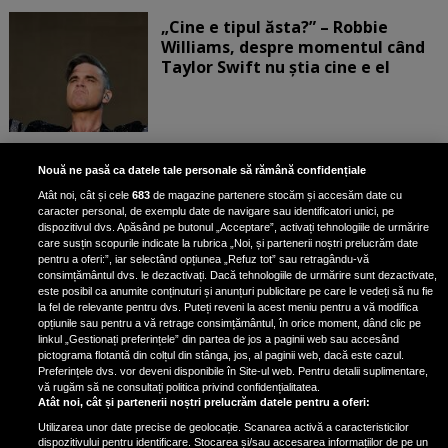
„Cine e tipul ăsta?” – Robbie
Williams, despre momentul când
Taylor Swift nu știa cine e el
Bruce Dickinson, solistul trupei
Nouă ne pasă ca datele tale personale să rămână confidențiale
Iron Maiden, şi-a arătat talentul
Atât noi, cât și cele
683
de magazine partenere stocăm și accesăm date cu
de scrimer la un concurs în Franţa
caracter personal, de exemplu date de navigare sau identificatori unici, pe
dispozitivul dvs. Apăsând pe butonul „Acceptare”, activați tehnologiile de urmărire
care susțin scopurile indicate la rubrica „Noi, și partenerii noștri prelucrăm date
pentru a oferi:”, iar selectând opțiunea „Refuz tot” sau retragându-vă
consimțământul dvs. le dezactivați. Dacă tehnologiile de urmărire sunt dezactivate,
este posibil ca anumite conținuturi și anunțuri publicitare pe care le vedeți să nu fie
Nicki Minaj, acuzată de agresiune
la fel de relevante pentru dvs. Puteți reveni la acest meniu pentru a vă modifica
de fostul manager: Detalii șocante
opțiunile sau pentru a vă retrage consimțământul, în orice moment, dând clic pe
linkul „Gestionați preferințele” din partea de jos a paginii web sau accesând
din proces
pictograma flotantă din colțul din stânga, jos, al paginii web, dacă este cazul.
Nicki Minaj le-a lăudat pe...
Preferințele dvs. vor deveni disponibile în Site-ul web. Pentru detalii suplimentare,
vă rugăm să ne consultați politica privind confidențialitatea.
Atât noi, cât și partenerii noștri prelucrăm datele pentru a oferi:
Utilizarea unor date precise de geolocație. Scanarea activă a caracteristicilor
dispozitivului pentru identificare. Stocarea și/sau accesarea informațiilor de pe un