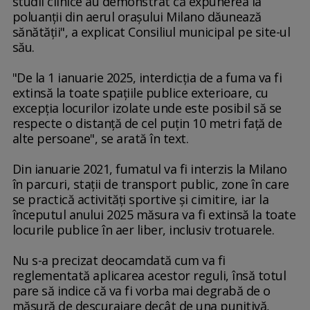
studii clinice au demonstrat că expunerea la
poluanţii din aerul oraşului Milano dăunează
sănătăţii", a explicat Consiliul municipal pe site-ul
său.
"De la 1 ianuarie 2025, interdicţia de a fuma va fi
extinsă la toate spaţiile publice exterioare, cu
excepţia locurilor izolate unde este posibil să se
respecte o distanţă de cel puţin 10 metri faţă de
alte persoane", se arată în text.
Din ianuarie 2021, fumatul va fi interzis la Milano
în parcuri, staţii de transport public, zone în care
se practică activităţi sportive şi cimitire, iar la
începutul anului 2025 măsura va fi extinsă la toate
locurile publice în aer liber, inclusiv trotuarele.
Nu s-a precizat deocamdată cum va fi
reglementată aplicarea acestor reguli, însă totul
pare să indice că va fi vorba mai degrabă de o
măsură de descurajare decât de una punitivă,