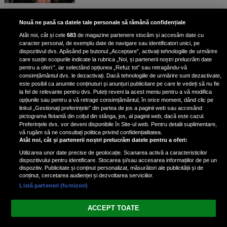
Bruce Dickinson, solistul trupei
Nouă ne pasă ca datele tale personale să rămână confidențiale
Iron Maiden, şi-a arătat talentul
Atât noi, cât și cele
683
de magazine partenere stocăm și accesăm date cu
de scrimer la un concurs în Franţa
caracter personal, de exemplu date de navigare sau identificatori unici, pe
dispozitivul dvs. Apăsând pe butonul „Acceptare”, activați tehnologiile de urmărire
care susțin scopurile indicate la rubrica „Noi, și partenerii noștri prelucrăm date
pentru a oferi:”, iar selectând opțiunea „Refuz tot” sau retragându-vă
consimțământul dvs. le dezactivați. Dacă tehnologiile de urmărire sunt dezactivate,
este posibil ca anumite conținuturi și anunțuri publicitare pe care le vedeți să nu fie
Nicki Minaj, acuzată de agresiune
la fel de relevante pentru dvs. Puteți reveni la acest meniu pentru a vă modifica
de fostul manager: Detalii șocante
opțiunile sau pentru a vă retrage consimțământul, în orice moment, dând clic pe
linkul „Gestionați preferințele” din partea de jos a paginii web sau accesând
din proces
pictograma flotantă din colțul din stânga, jos, al paginii web, dacă este cazul.
Nicki Minaj le-a lăudat pe...
Preferințele dvs. vor deveni disponibile în Site-ul web. Pentru detalii suplimentare,
vă rugăm să ne consultați politica privind confidențialitatea.
Atât noi, cât și partenerii noștri prelucrăm datele pentru a oferi:
Utilizarea unor date precise de geolocație. Scanarea activă a caracteristicilor
dispozitivului pentru identificare. Stocarea și/sau accesarea informațiilor de pe un
dispozitiv. Publicitate și conținut personalizat, măsurători ale publicității și de
conținut, cercetarea audienței și dezvoltarea serviciilor.
Listă parteneri (furnizori)
Vezi varianta Desktop
ACCEPT TOATE
Politica de confidențialitate
Politica cookies
Gestionați preferințele
|
|