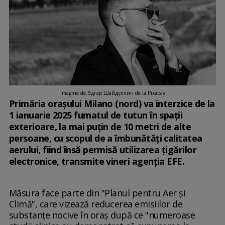
Imagine de Эдгар Шайдуллин de la Pixabay
Primăria oraşului Milano (nord) va interzice de la
1 ianuarie 2025 fumatul de tutun în spaţii
exterioare, la mai puţin de 10 metri de alte
persoane, cu scopul de a îmbunătăţi calitatea
aerului, fiind însă permisă utilizarea ţigărilor
electronice, transmite vineri agenţia EFE.
Măsura face parte din "Planul pentru Aer şi
Climă", care vizează reducerea emisiilor de
substanţe nocive în oraş după ce "numeroase