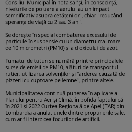
Consiliul Municipal în nota sa "şi, în consecinţă,
nivelurile de poluare a aerului au un impact
semnificativ asupra cetăţenilor", chiar "reducând
speranţa de viaţă cu 2 sau 3 ani".
Se doreşte în special combaterea excesului de
particule în suspensie cu un diametru mai mare
de 10 micrometri (PM10) şi a dioxidului de azot.
Fumatul de tutun se numără printre principalele
surse de emisii de PM10, alături de transportul
rutier, utilizarea solvenţilor şi "arderea cauzată de
pizzerii cu cuptoare pe lemne", printre altele.
Municipalitatea continuă punerea în aplicare a
Planului pentru Aer şi Climă, în pofida faptului că
în 2021 şi 2022 Curtea Regională de Apel (TAR) din
Lombardia a anulat unele dintre propunerile sale,
cum ar fi interzicea focurilor de artificii.