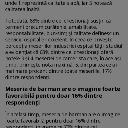
unde 1 reprezintă calitate slabă, iar 5 notează
calitatea înaltă.
Totodată, 88% dintre cei chestionaţi susţin că
termeni precum curăţenie, amabilitate,
responsabilitate, bun-simţ şi calitate definesc un
serviciu ospitalier excelent. În ceea ce priveşte
percepţia meseriilor industriei ospitalităţii, studiul
a evidenţiat că 63% dintre cei chestionaţi oferă
notele 3 şi 4 meseriei de cameristă care, în acelaşi
timp, primeşte nota maximă, 5, din partea celui
mai mare procent dintre toate meseriile, 17%
dintre respondenţi.
Meseria de barman are o imagine foarte
favorabilă pentru doar 16% dintre
respondenţi
În acelaşi timp, meseria de barman are o imagine
foarte favorabilă pentru doar 16% dintre
respondenţi, în vreme ce 72% dintre cei