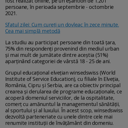
fost realizat online, pe un eşantion de 1.201
persoane, în perioada septembrie - octombrie
2021.
Sfatul zilei: Cum cureți un dovleac în zece minute.
Cea mai simplă metodă
La studiu au participat persoane din toată ţara,
75% din respondenţi provenind din mediul urban
şi mai mult de jumătate dintre aceştia (51%)
aparţinând categoriei de vârstă 18 - 25 de ani.
Grupul educaţional elveţian winsedswiss (World
Institute of Service Education), cu filiale în Elveţia,
România, Cipru şi Serbia, are ca obiectiv principal
crearea şi derularea de programe educaţionale, ce
acoperă domeniul serviciilor, de la ospitalitate,
comerţ cu amănuntul la managementul sănătăţii,
al sportului şi al luxului. În acest scop, winsedswiss
dezvoltă parteneriate cu unele dintre cele mai
renumite instituţii de învăţământ din domeniu.