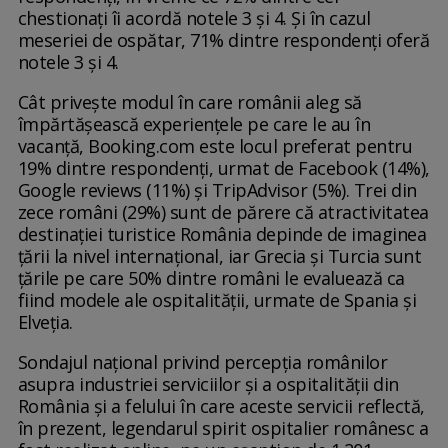
chestionaţi îi acordă notele 3 şi 4. Şi în cazul
meseriei de ospătar, 71% dintre respondenţi oferă
notele 3 şi 4.
Cât priveşte modul în care românii aleg să
împărtăşească experienţele pe care le au în
vacanţă, Booking.com este locul preferat pentru
19% dintre respondenţi, urmat de Facebook (14%),
Google reviews (11%) şi TripAdvisor (5%). Trei din
zece români (29%) sunt de părere că atractivitatea
destinaţiei turistice România depinde de imaginea
ţării la nivel internaţional, iar Grecia şi Turcia sunt
ţările pe care 50% dintre români le evaluează ca
fiind modele ale ospitalităţii, urmate de Spania şi
Elveţia.
Sondajul naţional privind percepţia românilor
asupra industriei serviciilor şi a ospitalităţii din
România şi a felului în care aceste servicii reflectă,
în prezent, legendarul spirit ospitalier românesc a