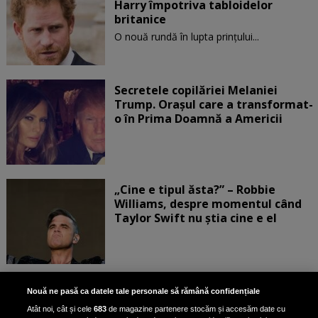
Harry împotriva tabloidelor
britanice
O nouă rundă în lupta prinţului...
Secretele copilăriei Melaniei
Trump. Orașul care a transformat-
o în Prima Doamnă a Americii
„Cine e tipul ăsta?” – Robbie
Williams, despre momentul când
Taylor Swift nu știa cine e el
Bruce Dickinson, solistul trupei
Nouă ne pasă ca datele tale personale să rămână confidențiale
Iron Maiden, şi-a arătat talentul
Atât noi, cât și cele
683
de magazine partenere stocăm și accesăm date cu
de scrimer la un concurs în Franţa