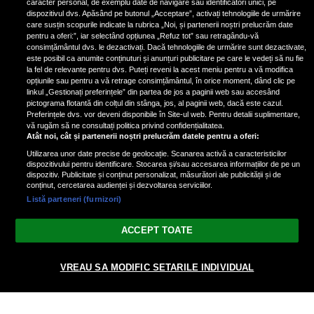
caracter personal, de exemplu date de navigare sau identificatori unici, pe
dispozitivul dvs. Apăsând pe butonul „Acceptare”, activați tehnologiile de urmărire
care susțin scopurile indicate la rubrica „Noi, și partenerii noștri prelucrăm date
pentru a oferi:”, iar selectând opțiunea „Refuz tot” sau retragându-vă
consimțământul dvs. le dezactivați. Dacă tehnologiile de urmărire sunt dezactivate,
este posibil ca anumite conținuturi și anunțuri publicitare pe care le vedeți să nu fie
Nicki Minaj, acuzată de agresiune
la fel de relevante pentru dvs. Puteți reveni la acest meniu pentru a vă modifica
de fostul manager: Detalii șocante
opțiunile sau pentru a vă retrage consimțământul, în orice moment, dând clic pe
linkul „Gestionați preferințele” din partea de jos a paginii web sau accesând
din proces
pictograma flotantă din colțul din stânga, jos, al paginii web, dacă este cazul.
Nicki Minaj le-a lăudat pe...
Preferințele dvs. vor deveni disponibile în Site-ul web. Pentru detalii suplimentare,
vă rugăm să ne consultați politica privind confidențialitatea.
Atât noi, cât și partenerii noștri prelucrăm datele pentru a oferi:
Utilizarea unor date precise de geolocație. Scanarea activă a caracteristicilor
dispozitivului pentru identificare. Stocarea și/sau accesarea informațiilor de pe un
dispozitiv. Publicitate și conținut personalizat, măsurători ale publicității și de
conținut, cercetarea audienței și dezvoltarea serviciilor.
Listă parteneri (furnizori)
Vezi varianta Desktop
ACCEPT TOATE
Politica de confidențialitate
Politica cookies
Gestionați preferințele
|
|
VREAU SA MODIFIC SETARILE INDIVIDUAL
© 2026 radiodcnews.ro | Toate drepturile rezervate.