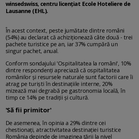
winsedswiss, centru licenţiat Ecole Hoteliere de
Lausanne (EHL).
În acest context, peste jumătate dintre români
(54%) au declarat că achiziţionează câte două - trei
pachete turistice pe an, iar 37% cumpără un
singur pachet, anual.
Conform sondajului 'Ospitalitatea la români', 10%
dintre respondenţi apreciază că ospitalitatea
românilor şi resursele naturale sunt factorii care îi
atrag pe turişti în destinaţiile interne, 20%
mizează mai degrabă pe gastronomia locală, în
timp ce 14% pe tradiţii şi cultură.
'Să fii primitor'
De asemenea, în opinia a 29% dintre cei
chestionaţi, atractivitatea destinaţiei turistice
România depinde de imaginea ţării la nivel