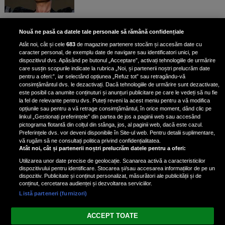
Bruce Dickinson, solistul trupei
Nouă ne pasă ca datele tale personale să rămână confidențiale
Iron Maiden, şi-a arătat talentul
Atât noi, cât și cele
683
de magazine partenere stocăm și accesăm date cu
de scrimer la un concurs în Franţa
caracter personal, de exemplu date de navigare sau identificatori unici, pe
dispozitivul dvs. Apăsând pe butonul „Acceptare”, activați tehnologiile de urmărire
care susțin scopurile indicate la rubrica „Noi, și partenerii noștri prelucrăm date
pentru a oferi:”, iar selectând opțiunea „Refuz tot” sau retragându-vă
consimțământul dvs. le dezactivați. Dacă tehnologiile de urmărire sunt dezactivate,
este posibil ca anumite conținuturi și anunțuri publicitare pe care le vedeți să nu fie
Nicki Minaj, acuzată de agresiune
la fel de relevante pentru dvs. Puteți reveni la acest meniu pentru a vă modifica
de fostul manager: Detalii șocante
opțiunile sau pentru a vă retrage consimțământul, în orice moment, dând clic pe
linkul „Gestionați preferințele” din partea de jos a paginii web sau accesând
din proces
pictograma flotantă din colțul din stânga, jos, al paginii web, dacă este cazul.
Nicki Minaj le-a lăudat pe...
Preferințele dvs. vor deveni disponibile în Site-ul web. Pentru detalii suplimentare,
vă rugăm să ne consultați politica privind confidențialitatea.
Atât noi, cât și partenerii noștri prelucrăm datele pentru a oferi:
Utilizarea unor date precise de geolocație. Scanarea activă a caracteristicilor
dispozitivului pentru identificare. Stocarea și/sau accesarea informațiilor de pe un
dispozitiv. Publicitate și conținut personalizat, măsurători ale publicității și de
conținut, cercetarea audienței și dezvoltarea serviciilor.
Listă parteneri (furnizori)
Vezi varianta Desktop
ACCEPT TOATE