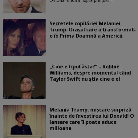
O nouă rundă în lupta prinţului...
Secretele copilăriei Melaniei
Trump. Orașul care a transformat-
o în Prima Doamnă a Americii
„Cine e tipul ăsta?” – Robbie
Williams, despre momentul când
Taylor Swift nu știa cine e el
Melania Trump, mișcare surpriză
înainte de învestirea lui Donald! O
lansare care îi poate aduce
milioane