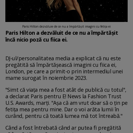
Paris Hilton dezvăluie de ce nu a împărtășit imagini cu fetița ei
Paris Hilton a dezvăluit de ce nu a împărtășit
încă nicio poză cu fiica ei.
DJ-ul/personalitatea media a explicat că nu este
pregătită să împărtășească imagini cu fiica ei,
London, pe care a primit-o prin intermediul unei
mame surogat în noiembrie 2023.
"Simt că viața mea a fost atât de publică cu totul",
a declarat Paris pentru E! News la Fashion Trust
U.S. Awards, marți. "Așa că am vrut doar să o țin pe
fetița mea pentru mine. Dar o voi arăta lumii în
curând, pentru că toată lumea mă tot întreabă."
Când a fost întrebată când ar putea fi pregătită