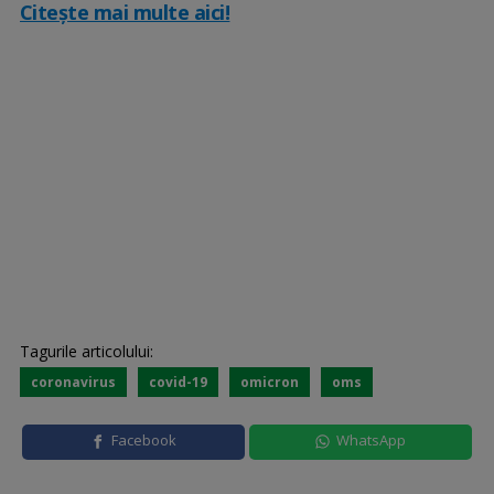
Citește mai multe aici!
Tagurile articolului:
coronavirus
covid-19
omicron
oms
Facebook
WhatsApp