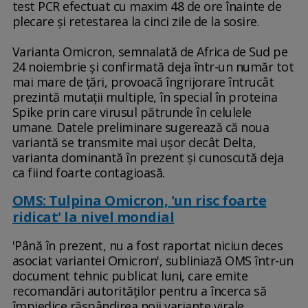
test PCR efectuat cu maxim 48 de ore înainte de
plecare şi retestarea la cinci zile de la sosire.
Varianta Omicron, semnalată de Africa de Sud pe
24 noiembrie şi confirmată deja într-un număr tot
mai mare de ţări, provoacă îngrijorare întrucât
prezintă mutaţii multiple, în special în proteina
Spike prin care virusul pătrunde în celulele
umane. Datele preliminare sugerează că noua
variantă se transmite mai uşor decât Delta,
varianta dominantă în prezent şi cunoscută deja
ca fiind foarte contagioasă.
OMS: Tulpina Omicron, 'un risc foarte
ridicat' la nivel mondial
'Până în prezent, nu a fost raportat niciun deces
asociat variantei Omicron', subliniază OMS într-un
document tehnic publicat luni, care emite
recomandări autorităţilor pentru a încerca să
împiedice răspândirea noii variante virale.