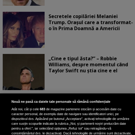
Secretele copilăriei Melaniei
Trump. Orașul care a transformat-
o în Prima Doamnă a Americii
„Cine e tipul ăsta?” – Robbie
Williams, despre momentul când
Taylor Swift nu știa cine e el
Bruce Dickinson, solistul trupei
Nouă ne pasă ca datele tale personale să rămână confidențiale
Iron Maiden, şi-a arătat talentul
Atât noi, cât și cele
683
de magazine partenere stocăm și accesăm date cu
de scrimer la un concurs în Franţa
caracter personal, de exemplu date de navigare sau identificatori unici, pe
dispozitivul dvs. Apăsând pe butonul „Acceptare”, activați tehnologiile de urmărire
care susțin scopurile indicate la rubrica „Noi, și partenerii noștri prelucrăm date
pentru a oferi:”, iar selectând opțiunea „Refuz tot” sau retragându-vă
consimțământul dvs. le dezactivați. Dacă tehnologiile de urmărire sunt dezactivate,