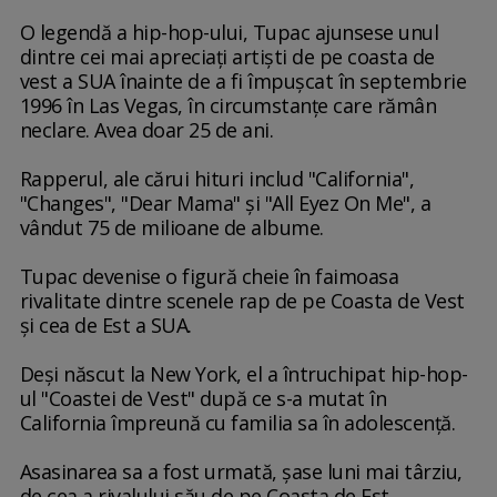
O legendă a hip-hop-ului, Tupac ajunsese unul
dintre cei mai apreciaţi artişti de pe coasta de
vest a SUA înainte de a fi împuşcat în septembrie
1996 în Las Vegas, în circumstanţe care rămân
neclare. Avea doar 25 de ani.
Rapperul, ale cărui hituri includ "California",
"Changes", "Dear Mama" şi "All Eyez On Me", a
vândut 75 de milioane de albume.
Tupac devenise o figură cheie în faimoasa
rivalitate dintre scenele rap de pe Coasta de Vest
şi cea de Est a SUA.
Deşi născut la New York, el a întruchipat hip-hop-
ul "Coastei de Vest" după ce s-a mutat în
California împreună cu familia sa în adolescenţă.
Asasinarea sa a fost urmată, şase luni mai târziu,
de cea a rivalului său de pe Coasta de Est,