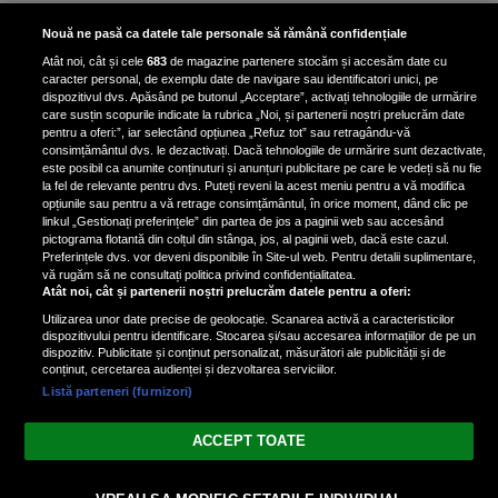
Bruce Dickinson, solistul trupei
Nouă ne pasă ca datele tale personale să rămână confidențiale
Iron Maiden, şi-a arătat talentul
Atât noi, cât și cele
683
de magazine partenere stocăm și accesăm date cu
de scrimer la un concurs în Franţa
caracter personal, de exemplu date de navigare sau identificatori unici, pe
dispozitivul dvs. Apăsând pe butonul „Acceptare”, activați tehnologiile de urmărire
care susțin scopurile indicate la rubrica „Noi, și partenerii noștri prelucrăm date
pentru a oferi:”, iar selectând opțiunea „Refuz tot” sau retragându-vă
consimțământul dvs. le dezactivați. Dacă tehnologiile de urmărire sunt dezactivate,
este posibil ca anumite conținuturi și anunțuri publicitare pe care le vedeți să nu fie
Nicki Minaj, acuzată de agresiune
la fel de relevante pentru dvs. Puteți reveni la acest meniu pentru a vă modifica
de fostul manager: Detalii șocante
opțiunile sau pentru a vă retrage consimțământul, în orice moment, dând clic pe
linkul „Gestionați preferințele” din partea de jos a paginii web sau accesând
din proces
pictograma flotantă din colțul din stânga, jos, al paginii web, dacă este cazul.
Nicki Minaj le-a lăudat pe...
Preferințele dvs. vor deveni disponibile în Site-ul web. Pentru detalii suplimentare,
vă rugăm să ne consultați politica privind confidențialitatea.
Atât noi, cât și partenerii noștri prelucrăm datele pentru a oferi:
Utilizarea unor date precise de geolocație. Scanarea activă a caracteristicilor
dispozitivului pentru identificare. Stocarea și/sau accesarea informațiilor de pe un
dispozitiv. Publicitate și conținut personalizat, măsurători ale publicității și de
conținut, cercetarea audienței și dezvoltarea serviciilor.
Listă parteneri (furnizori)
Vezi varianta Desktop
ACCEPT TOATE
Politica de confidențialitate
Politica cookies
Gestionați preferințele
|
|