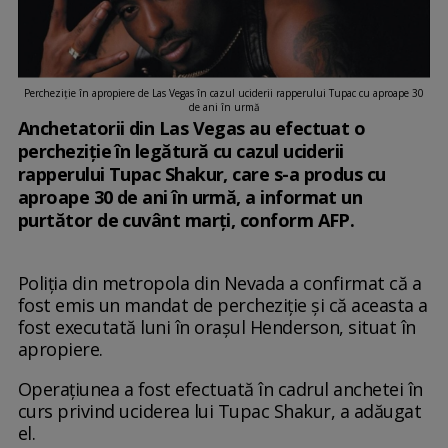
Percheziţie în apropiere de Las Vegas în cazul uciderii rapperului Tupac cu aproape 30
de ani în urmă
Anchetatorii din Las Vegas au efectuat o
percheziție în legătură cu cazul uciderii
rapperului Tupac Shakur, care s-a produs cu
aproape 30 de ani în urmă, a informat un
purtător de cuvânt marți, conform AFP.
Poliția din metropola din Nevada a confirmat că a
fost emis un mandat de percheziție și că aceasta a
fost executată luni în orașul Henderson, situat în
apropiere.
Operaţiunea a fost efectuată în cadrul anchetei în
curs privind uciderea lui Tupac Shakur, a adăugat
el.