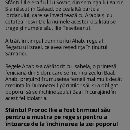
Sfântul Ilie era fiul lui Sovac, din seminţia lui Aaron.
S-a născut în Galaad, de cealaltă parte a
Iordanului, care se învecinează cu Arabia şi cu
cetatea Tesvi. De la numele acestei localităţi se
trage şi numele său, Ilie Tesviteanul.
A trăit în timpul domniei lui Ahab, rege al
Regatului Israel, ce avea reşedinţa în ţinutul
Samariei.
Regele Ahab s-a căsătorit cu Isabela, o prinţesă
feniciană din Sidon, care se închina zeului Baal.
Ahab, preţuind frumuseţea femeii mai mult decât
credinţa în Dumnezeul părinţilor săi, şi-a obligat
poporul să se închine zeului Baal, încurajând în
acest fel idolatria.
Sfântul Proroc Ilie a fost trimisul său
pentru a mustra pe rege şi pentru a
întoarce de la închinarea la zei poporul