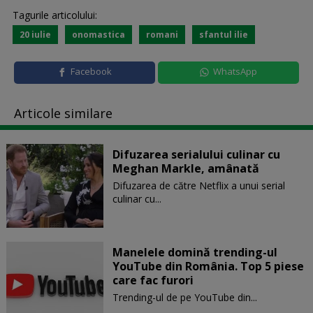
Tagurile articolului:
20 iulie
onomastica
romani
sfantul ilie
Facebook
WhatsApp
Articole similare
Difuzarea serialului culinar cu
Meghan Markle, amânată
Difuzarea de către Netflix a unui serial
culinar cu...
Manelele domină trending-ul
YouTube din România. Top 5 piese
care fac furori
Trending-ul de pe YouTube din...