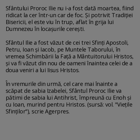
Sfântului Proroc Ilie nu i-a fost dată moartea, fiind
ridicat la cer într-un car de foc. Şi potrivit Tradiţiei
Bisericii, el este viu în trup, aflat în grija lui
Dumnezeu în locaşurile cereşti.
Sfântul Ilie a fost văzut de cei trei Sfinţi Apostoli,
Petru, Ioan şi Iacob, pe Muntele Taborului, în
vremea Schimbării la Faţă a Mântuitorului Hristos,
şi va fi văzut din nou de oameni înaintea celei de a
doua veniri a lui Iisus Hristos.
În vremurile din urmă, cel care mai înainte a
scăpat de sabia Izabelei, Sfântul Proroc Ilie va
pătimi de sabia lui Antihrist, împreună cu Enoh şi
cu Ioan, murind pentru Hristos. (sursă: vol. "Vieţile
Sfinţilor"), scrie Agerpres.