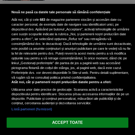
Bruce Dickinson, solistul trupei
Nouă ne pasă ca datele tale personale să rămână confidențiale
Iron Maiden, şi-a arătat talentul
Atât noi, cât și cele
683
de magazine partenere stocăm și accesăm date cu
de scrimer la un concurs în Franţa
caracter personal, de exemplu date de navigare sau identificatori unici, pe
dispozitivul dvs. Apăsând pe butonul „Acceptare”, activați tehnologiile de urmărire
care susțin scopurile indicate la rubrica „Noi, și partenerii noștri prelucrăm date
pentru a oferi:”, iar selectând opțiunea „Refuz tot” sau retragându-vă
consimțământul dvs. le dezactivați. Dacă tehnologiile de urmărire sunt dezactivate,
este posibil ca anumite conținuturi și anunțuri publicitare pe care le vedeți să nu fie
Nicki Minaj, acuzată de agresiune
la fel de relevante pentru dvs. Puteți reveni la acest meniu pentru a vă modifica
de fostul manager: Detalii șocante
opțiunile sau pentru a vă retrage consimțământul, în orice moment, dând clic pe
linkul „Gestionați preferințele” din partea de jos a paginii web sau accesând
din proces
pictograma flotantă din colțul din stânga, jos, al paginii web, dacă este cazul.
Nicki Minaj le-a lăudat pe...
Preferințele dvs. vor deveni disponibile în Site-ul web. Pentru detalii suplimentare,
vă rugăm să ne consultați politica privind confidențialitatea.
Atât noi, cât și partenerii noștri prelucrăm datele pentru a oferi:
Utilizarea unor date precise de geolocație. Scanarea activă a caracteristicilor
dispozitivului pentru identificare. Stocarea și/sau accesarea informațiilor de pe un
dispozitiv. Publicitate și conținut personalizat, măsurători ale publicității și de
conținut, cercetarea audienței și dezvoltarea serviciilor.
Listă parteneri (furnizori)
Vezi varianta Desktop
ACCEPT TOATE
Politica de confidențialitate
Politica cookies
Gestionați preferințele
|
|