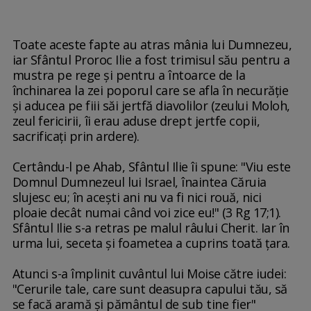
Toate aceste fapte au atras mânia lui Dumnezeu,
iar Sfântul Proroc Ilie a fost trimisul său pentru a
mustra pe rege şi pentru a întoarce de la
închinarea la zei poporul care se afla în necurăţie
şi aducea pe fiii săi jertfă diavolilor (zeului Moloh,
zeul fericirii, îi erau aduse drept jertfe copii,
sacrificaţi prin ardere).
Certându-l pe Ahab, Sfântul Ilie îi spune: "Viu este
Domnul Dumnezeul lui Israel, înaintea Căruia
slujesc eu; în aceşti ani nu va fi nici rouă, nici
ploaie decât numai când voi zice eu!" (3 Rg 17;1).
Sfântul Ilie s-a retras pe malul râului Cherit. Iar în
urma lui, seceta şi foametea a cuprins toată ţara.
Atunci s-a împlinit cuvântul lui Moise către iudei:
"Cerurile tale, care sunt deasupra capului tău, să
se facă aramă şi pământul de sub tine fier"