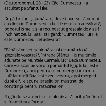
(Deuteronomul, 28 - 23). Căci Dumnezeul l-a
ascultat pe Sfântul Ilie.
După trei ani şi jumătate, dovedindu-se că numai
credinţa în Dumnezeul a lui Ilie este cea adevărată,
poporul israelit şi-a recunoscut greşeala de a se fi
închinat zeului Baal, strigând: "Dumnezeul lui Ilie
este Dumnezeul cel adevărat".
"Până când veţi şchiopăta voi de amândouă
gleznele voastre?", întreba Sfântul Ilie mulţimile
adunate pe Muntele Carmelului: "Dacă Dumnezeu,
Care v-a scos pe voi din pământul Egiptului, este
Dumnezeu, apoi pentru ce nu mergeţi în urma
Lui? Iar dacă Baal este zeul vostru, apoi mergeţi
după el", le spune israeliţilor, mustraţi de
conştiinţă pentru rătăcirea lor.
Rugându-se atunci Ilie, o ploaie a răcorit pământul
şi foametea a încetat.