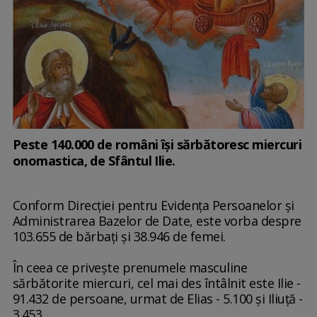
Peste 140.000 de români îşi sărbătoresc miercuri
onomastica, de Sfântul Ilie.
Conform Direcţiei pentru Evidenţa Persoanelor şi
Administrarea Bazelor de Date, este vorba despre
103.655 de bărbaţi şi 38.946 de femei.
În ceea ce priveşte prenumele masculine
sărbătorite miercuri, cel mai des întâlnit este Ilie -
91.432 de persoane, urmat de Elias - 5.100 şi Iliuţă -
3.453.