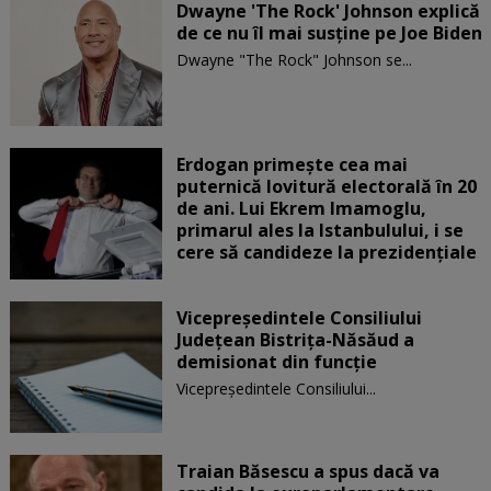
Dwayne 'The Rock' Johnson explică
de ce nu îl mai susține pe Joe Biden
Dwayne "The Rock" Johnson se...
Erdogan primește cea mai
puternică lovitură electorală în 20
de ani. Lui Ekrem Imamoglu,
primarul ales la Istanbulului, i se
cere să candideze la prezidențiale
Vicepreşedintele Consiliului
Judeţean Bistriţa-Năsăud a
demisionat din funcție
Vicepreşedintele Consiliului...
Traian Băsescu a spus dacă va