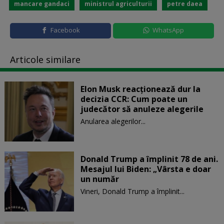
mancare gandaci
ministrul agriculturii
petre daea
Facebook
WhatsApp
Articole similare
Elon Musk reacționează dur la
decizia CCR: Cum poate un
judecător să anuleze alegerile
Anularea alegerilor...
Donald Trump a împlinit 78 de ani.
Mesajul lui Biden: „Vârsta e doar
un număr
Vineri, Donald Trump a împlinit...