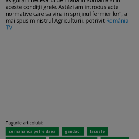
aceste condiții grele. Astăzi am introdus acte
normative care sa vina in sprijinul fermierilor”, a
mai spus ministrul Agriculturii, potrivit
România
TV
.
Tagurile articolului:
ce mananca petre daea
gandaci
lacuste