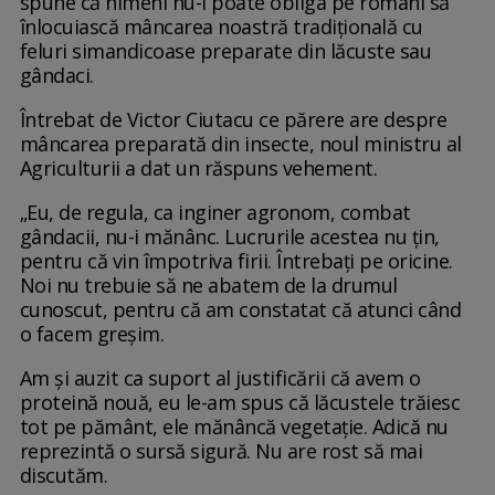
spune că nimeni nu-i poate obliga pe români să
înlocuiască mâncarea noastră tradiţională cu
feluri simandicoase preparate din lăcuste sau
gândaci.
Întrebat de Victor Ciutacu ce părere are despre
mâncarea preparată din insecte, noul ministru al
Agriculturii a dat un răspuns vehement.
„Eu, de regula, ca inginer agronom, combat
gândacii, nu-i mănânc. Lucrurile acestea nu țin,
pentru că vin împotriva firii. Întrebați pe oricine.
Noi nu trebuie să ne abatem de la drumul
cunoscut, pentru că am constatat că atunci când
o facem greșim.
Am și auzit ca suport al justificării că avem o
proteină nouă, eu le-am spus că lăcustele trăiesc
tot pe pământ, ele mănâncă vegetație. Adică nu
reprezintă o sursă sigură. Nu are rost să mai
discutăm.