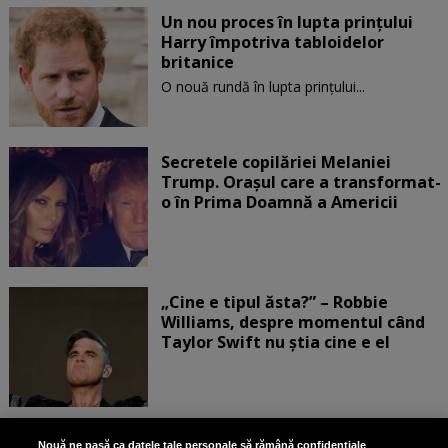
Un nou proces în lupta prinţului
Harry împotriva tabloidelor
britanice
O nouă rundă în lupta prinţului...
Secretele copilăriei Melaniei
Trump. Orașul care a transformat-
o în Prima Doamnă a Americii
„Cine e tipul ăsta?” – Robbie
Williams, despre momentul când
Taylor Swift nu știa cine e el
Bruce Dickinson, solistul trupei
Nouă ne pasă ca datele tale personale să rămână confidențiale