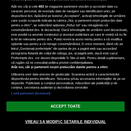
Iron Maiden, şi-a arătat talentul
Atât noi, cât și cele
683
de magazine partenere stocăm și accesăm date cu
de scrimer la un concurs în Franţa
caracter personal, de exemplu date de navigare sau identificatori unici, pe
dispozitivul dvs. Apăsând pe butonul „Acceptare”, activați tehnologiile de urmărire
care susțin scopurile indicate la rubrica „Noi, și partenerii noștri prelucrăm date
pentru a oferi:”, iar selectând opțiunea „Refuz tot” sau retragându-vă
consimțământul dvs. le dezactivați. Dacă tehnologiile de urmărire sunt dezactivate,
este posibil ca anumite conținuturi și anunțuri publicitare pe care le vedeți să nu fie
Nicki Minaj, acuzată de agresiune
la fel de relevante pentru dvs. Puteți reveni la acest meniu pentru a vă modifica
de fostul manager: Detalii șocante
opțiunile sau pentru a vă retrage consimțământul, în orice moment, dând clic pe
linkul „Gestionați preferințele” din partea de jos a paginii web sau accesând
din proces
pictograma flotantă din colțul din stânga, jos, al paginii web, dacă este cazul.
Nicki Minaj le-a lăudat pe...
Preferințele dvs. vor deveni disponibile în Site-ul web. Pentru detalii suplimentare,
vă rugăm să ne consultați politica privind confidențialitatea.
Atât noi, cât și partenerii noștri prelucrăm datele pentru a oferi:
Utilizarea unor date precise de geolocație. Scanarea activă a caracteristicilor
dispozitivului pentru identificare. Stocarea și/sau accesarea informațiilor de pe un
dispozitiv. Publicitate și conținut personalizat, măsurători ale publicității și de
conținut, cercetarea audienței și dezvoltarea serviciilor.
Listă parteneri (furnizori)
Vezi varianta Desktop
ACCEPT TOATE
Politica de confidențialitate
Politica cookies
Gestionați preferințele
|
|
VREAU SA MODIFIC SETARILE INDIVIDUAL
© 2026 radiodcnews.ro | Toate drepturile rezervate.