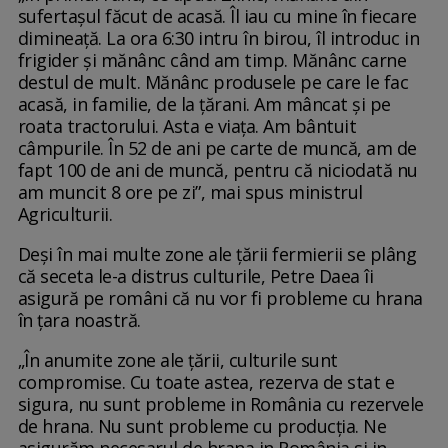
sufertașul făcut de acasă. Îl iau cu mine în fiecare
dimineață. La ora 6:30 intru în birou, îl introduc in
frigider și mănânc când am timp. Mănânc carne
destul de mult. Mănânc produsele pe care le fac
acasă, in familie, de la țărani. Am mâncat și pe
roata tractorului. Asta e viața. Am bântuit
câmpurile. În 52 de ani pe carte de muncă, am de
fapt 100 de ani de muncă, pentru că niciodată nu
am muncit 8 ore pe zi”, mai spus ministrul
Agriculturii.
Deşi în mai multe zone ale ţării fermierii se plâng
că seceta le-a distrus culturile, Petre Daea îi
asigură pe români că nu vor fi probleme cu hrana
în ţara noastră.
„În anumite zone ale ţării, culturile sunt
compromise. Cu toate astea, rezerva de stat e
sigura, nu sunt probleme in România cu rezervele
de hrana. Nu sunt probleme cu producția. Ne
asigurăm necesarul de hrana in România si in